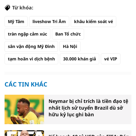
Từ khóa:
Mỹ Tâm
liveshow Tri Âm
khâu kiểm soát vé
tràn ngập cảm xúc
Ban Tổ chức
sân vận động Mỹ Đình
Hà Nội
tạm hoãn vì dịch bệnh
30.000 khán giả
vé VIP
CÁC TIN KHÁC
Neymar bị chỉ trích là tiền đạo tệ
nhất lịch sử tuyển Brazil dù sở
hữu kỷ lục ghi bàn