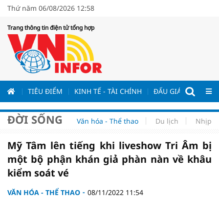
Thứ năm 06/08/2026 12:58
Trang thông tin điện tử tổng hợp
ƯƠNG
TIÊU ĐIỂM
KINH TẾ - TÀI CHÍNH
ĐẤU GIÁ - ĐẤU THẦ
ĐỜI SỐNG
Văn hóa - Thể thao
Du lịch
Nhịp s
Mỹ Tâm lên tiếng khi liveshow Tri Âm bị
một bộ phận khán giả phàn nàn về khâu
kiểm soát vé
VĂN HÓA - THỂ THAO
08/11/2022 11:54