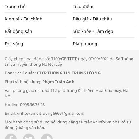
NAM NĂM 2024 VÀ NĂM 2025 | NHỊP
Trang chủ
Tiêu điểm
ĐẬP THỊ TRƯỜNG #62
Kinh tế - Tài chính
Đấu giá - Đấu thầu
Bất động sản
Sức khỏe - Làm đẹp
Tọa đàm “Xúc tiến thương mại: Khơi
Đời sống
Địa phương
thông đầu ra cho sản phẩm OCOP”
Giấy phép hoạt động số: 3100/GP-TTĐT, ngày 07/09/2021 do Sở Thông
tin và Truyền thông Hà Nội cấp
Đơn vị chủ quản:
CTCP THÔNG TIN TRUNG ƯƠNG
Phụ trách nội dung:
Phạm Tuấn Anh
Bác sĩ tư vấn cách phòng tránh bệnh
Văn phòng giao dịch: Số 112 phố Trung Kính, Yên Hòa, Cầu Giấy, Hà
đường hô hấp trong thời tiết giao mùa
Nội
Hotline: 0908.36.36.26
Email: kinhtevamoitruong6666@gmail.com
Mọi hành động sử dụng nội dung đăng tải trên vninfor.vn phải có sự
đồng ý bằng văn bản.
Trao yêu thương cho em