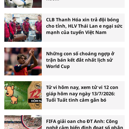
CLB Thanh Hóa xin trả đội bóng
cho tỉnh, HLV Thái Lan e ngại sức
mạnh của tuyển Việt Nam
Những con số choáng ngợp ở
trận bán kết đắt nhất lịch sử
World Cup
Tử vi hôm nay, xem tử vi 12 con
giáp hôm nay ngày 13/7/2026:
Tuổi Tuất tình cảm gắn bó
FIFA giải oan cho ĐT Anh: Công
nghệ cảm biến định đoạt số phận