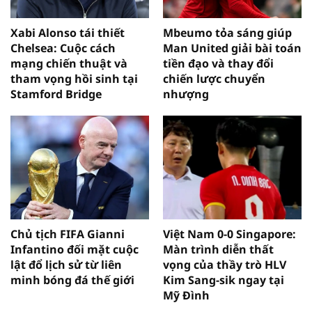
Xabi Alonso tái thiết
Mbeumo tỏa sáng giúp
Chelsea: Cuộc cách
Man United giải bài toán
mạng chiến thuật và
tiền đạo và thay đổi
tham vọng hồi sinh tại
chiến lược chuyển
Stamford Bridge
nhượng
Chủ tịch FIFA Gianni
Việt Nam 0-0 Singapore:
Infantino đối mặt cuộc
Màn trình diễn thất
lật đổ lịch sử từ liên
vọng của thầy trò HLV
minh bóng đá thế giới
Kim Sang-sik ngay tại
Mỹ Đình