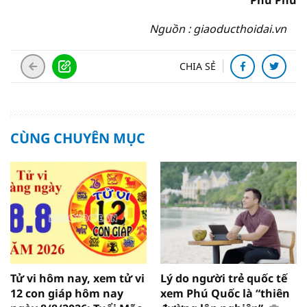
Phú Phú
Nguồn : giaoducthoidai.vn
CHIA SẺ
CÙNG CHUYÊN MỤC
Tử vi hôm nay, xem tử vi
Lý do người trẻ quốc tế
12 con giáp hôm nay
xem Phú Quốc là “thiên