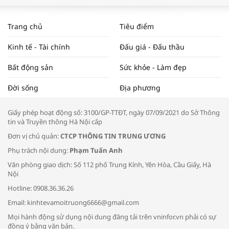
WORLDBANK DỰ BÁO KINH TẾ VIỆT
NAM NĂM 2024 VÀ NĂM 2025 | NHỊP
Trang chủ
Tiêu điểm
ĐẬP THỊ TRƯỜNG #62
Kinh tế - Tài chính
Đấu giá - Đấu thầu
Bất động sản
Sức khỏe - Làm đẹp
Tọa đàm “Xúc tiến thương mại: Khơi
Đời sống
Địa phương
thông đầu ra cho sản phẩm OCOP”
Giấy phép hoạt động số: 3100/GP-TTĐT, ngày 07/09/2021 do Sở Thông
tin và Truyền thông Hà Nội cấp
Đơn vị chủ quản:
CTCP THÔNG TIN TRUNG ƯƠNG
Phụ trách nội dung:
Phạm Tuấn Anh
Bác sĩ tư vấn cách phòng tránh bệnh
Văn phòng giao dịch: Số 112 phố Trung Kính, Yên Hòa, Cầu Giấy, Hà
đường hô hấp trong thời tiết giao mùa
Nội
Hotline: 0908.36.36.26
Email: kinhtevamoitruong6666@gmail.com
Mọi hành động sử dụng nội dung đăng tải trên vninfor.vn phải có sự
đồng ý bằng văn bản.