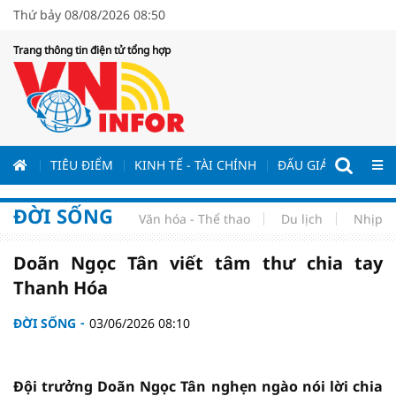
Thứ bảy 08/08/2026 08:50
Trang thông tin điện tử tổng hợp
ƯƠNG
TIÊU ĐIỂM
KINH TẾ - TÀI CHÍNH
ĐẤU GIÁ - ĐẤU THẦ
ĐỜI SỐNG
Văn hóa - Thể thao
Du lịch
Nhịp s
Doãn Ngọc Tân viết tâm thư chia tay
Thanh Hóa
ĐỜI SỐNG
03/06/2026 08:10
Đội trưởng Doãn Ngọc Tân nghẹn ngào nói lời chia