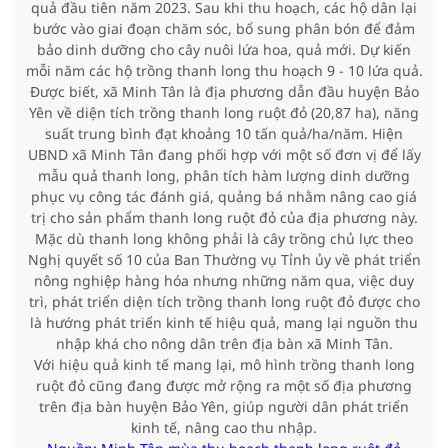
quả đầu tiên năm 2023. Sau khi thu hoạch, các hộ dân lại
bước vào giai đoạn chăm sóc, bổ sung phân bón để đảm
bảo dinh dưỡng cho cây nuôi lứa hoa, quả mới. Dự kiến
mỗi năm các hộ trồng thanh long thu hoạch 9 - 10 lứa quả.
Được biết, xã Minh Tân là địa phương dẫn đầu huyện Bảo
Yên về diện tích trồng thanh long ruột đỏ (20,87 ha), năng
suất trung bình đạt khoảng 10 tấn quả/ha/năm. Hiện
UBND xã Minh Tân đang phối hợp với một số đơn vị để lấy
mẫu quả thanh long, phân tích hàm lượng dinh dưỡng
phục vụ công tác đánh giá, quảng bá nhằm nâng cao giá
trị cho sản phẩm thanh long ruột đỏ của địa phương này.
Mặc dù thanh long không phải là cây trồng chủ lực theo
Nghị quyết số 10 của Ban Thường vụ Tỉnh ủy về phát triển
nông nghiệp hàng hóa nhưng những năm qua, việc duy
trì, phát triển diện tích trồng thanh long ruột đỏ được cho
là hướng phát triển kinh tế hiệu quả, mang lại nguồn thu
nhập khá cho nông dân trên địa bàn xã Minh Tân.
Với hiệu quả kinh tế mang lại, mô hình trồng thanh long
ruột đỏ cũng đang được mở rộng ra một số địa phương
trên địa bàn huyện Bảo Yên, giúp người dân phát triển
kinh tế, nâng cao thu nhập.