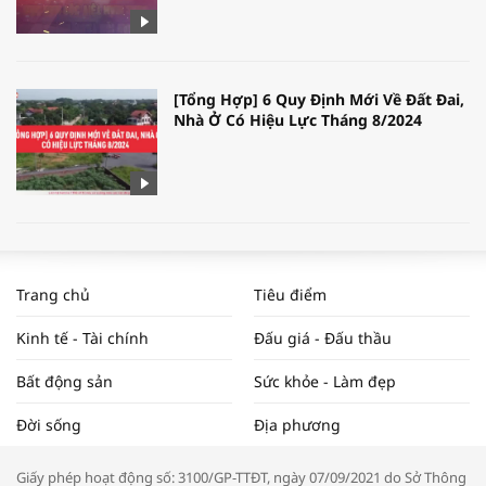
[Tổng Hợp] 6 Quy Định Mới Về Đất Đai,
Nhà Ở Có Hiệu Lực Tháng 8/2024
WORLDBANK DỰ BÁO KINH TẾ VIỆT
NAM NĂM 2024 VÀ NĂM 2025 | NHỊP
Trang chủ
Tiêu điểm
ĐẬP THỊ TRƯỜNG #62
Kinh tế - Tài chính
Đấu giá - Đấu thầu
Bất động sản
Sức khỏe - Làm đẹp
Tọa đàm “Xúc tiến thương mại: Khơi
Đời sống
Địa phương
thông đầu ra cho sản phẩm OCOP”
Giấy phép hoạt động số: 3100/GP-TTĐT, ngày 07/09/2021 do Sở Thông