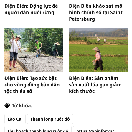
Điện Biên: Động lực để
Điện Biên khảo sát mô
người dân nuôi rừng
hình chính số tại Saint
Petersburg
Điện Biên: Tạo sức bật
Điện Biên: Sản phẩm
cho vùng đồng bào dân
sản xuất lúa gạo giảm
tộc thiểu số
kích thước
Từ khóa:
Lào Cai
Thanh long ruột đỏ
thu hoạch thanh long ruột đỏ
https://vninfor.vn/