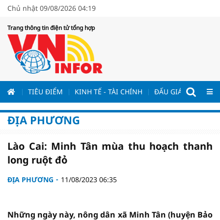
Chủ nhật 09/08/2026 04:19
Trang thông tin điện tử tổng hợp
ƯƠNG
TIÊU ĐIỂM
KINH TẾ - TÀI CHÍNH
ĐẤU GIÁ - ĐẤU THẦ
ĐỊA PHƯƠNG
Lào Cai: Minh Tân mùa thu hoạch thanh
long ruột đỏ
ĐỊA PHƯƠNG
11/08/2023 06:35
Những ngày này, nông dân xã Minh Tân (huyện Bảo