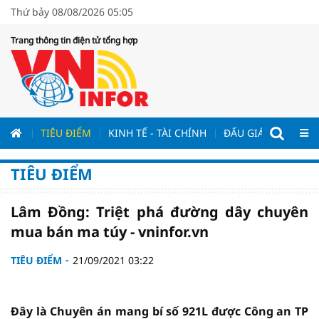
Thứ bảy 08/08/2026 05:05
Trang thông tin điện tử tổng hợp
ƯƠNG
TIÊU ĐIỂM
KINH TẾ - TÀI CHÍNH
ĐẤU GIÁ - ĐẤU THẦ
TIÊU ĐIỂM
Lâm Đồng: Triệt phá đường dây chuyên
mua bán ma túy - vninfor.vn
TIÊU ĐIỂM
21/09/2021 03:22
Đây là Chuyên án mang bí số 921L được Công an TP