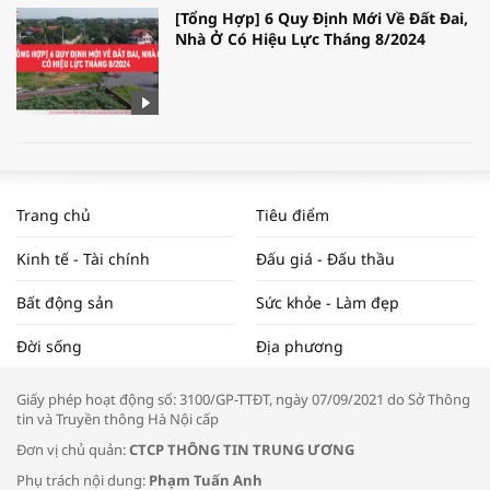
[Tổng Hợp] 6 Quy Định Mới Về Đất Đai,
Nhà Ở Có Hiệu Lực Tháng 8/2024
WORLDBANK DỰ BÁO KINH TẾ VIỆT
NAM NĂM 2024 VÀ NĂM 2025 | NHỊP
Trang chủ
Tiêu điểm
ĐẬP THỊ TRƯỜNG #62
Kinh tế - Tài chính
Đấu giá - Đấu thầu
Bất động sản
Sức khỏe - Làm đẹp
Tọa đàm “Xúc tiến thương mại: Khơi
Đời sống
Địa phương
thông đầu ra cho sản phẩm OCOP”
Giấy phép hoạt động số: 3100/GP-TTĐT, ngày 07/09/2021 do Sở Thông
tin và Truyền thông Hà Nội cấp
Đơn vị chủ quản:
CTCP THÔNG TIN TRUNG ƯƠNG
Phụ trách nội dung:
Phạm Tuấn Anh