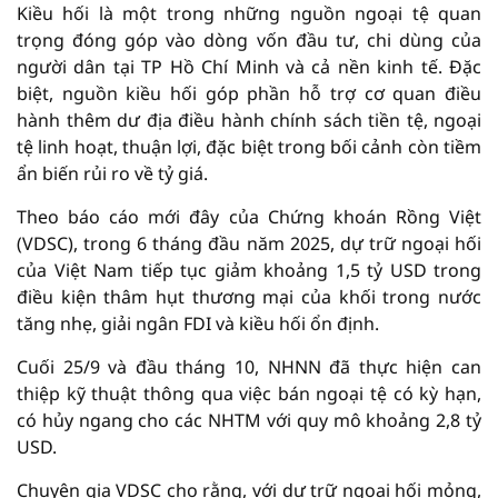
Kiều hối là một trong những nguồn ngoại tệ quan
trọng đóng góp vào dòng vốn đầu tư, chi dùng của
người dân tại TP Hồ Chí Minh và cả nền kinh tế. Đặc
biệt, nguồn kiều hối góp phần hỗ trợ cơ quan điều
hành thêm dư địa điều hành chính sách tiền tệ, ngoại
tệ linh hoạt, thuận lợi, đặc biệt trong bối cảnh còn tiềm
ẩn biến rủi ro về tỷ giá.
Theo báo cáo mới đây của Chứng khoán Rồng Việt
(VDSC), trong 6 tháng đầu năm 2025, dự trữ ngoại hối
của Việt Nam tiếp tục giảm khoảng 1,5 tỷ USD trong
điều kiện thâm hụt thương mại của khối trong nước
tăng nhẹ, giải ngân FDI và kiều hối ổn định.
Cuối 25/9 và đầu tháng 10, NHNN đã thực hiện can
thiệp kỹ thuật thông qua việc bán ngoại tệ có kỳ hạn,
có hủy ngang cho các NHTM với quy mô khoảng 2,8 tỷ
USD.
Chuyên gia VDSC cho rằng, với dự trữ ngoại hối mỏng,