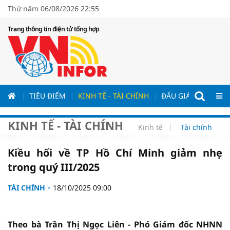
Thứ năm 06/08/2026 22:55
Trang thông tin điện tử tổng hợp
ƯƠNG
TIÊU ĐIỂM
KINH TẾ - TÀI CHÍNH
ĐẤU GIÁ - ĐẤU THẦ
KINH TẾ - TÀI CHÍNH
Kinh tế
Tài chính
Kiều hối về TP Hồ Chí Minh giảm nhẹ
trong quý III/2025
TÀI CHÍNH
18/10/2025 09:00
Theo bà Trần Thị Ngọc Liên - Phó Giám đốc NHNN