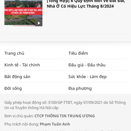
[Tổng Hợp] 6 Quy Định Mới Về Đất Đai,
Nhà Ở Có Hiệu Lực Tháng 8/2024
WORLDBANK DỰ BÁO KINH TẾ VIỆT
NAM NĂM 2024 VÀ NĂM 2025 | NHỊP
Trang chủ
Tiêu điểm
ĐẬP THỊ TRƯỜNG #62
Kinh tế - Tài chính
Đấu giá - Đấu thầu
Bất động sản
Sức khỏe - Làm đẹp
Tọa đàm “Xúc tiến thương mại: Khơi
Đời sống
Địa phương
thông đầu ra cho sản phẩm OCOP”
Giấy phép hoạt động số: 3100/GP-TTĐT, ngày 07/09/2021 do Sở Thông
tin và Truyền thông Hà Nội cấp
Đơn vị chủ quản:
CTCP THÔNG TIN TRUNG ƯƠNG
Phụ trách nội dung:
Phạm Tuấn Anh
Bác sĩ tư vấn cách phòng tránh bệnh