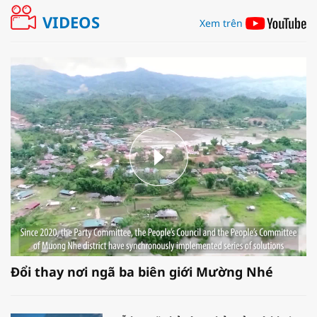
VIDEOS
Xem trên
Đổi thay nơi ngã ba biên giới Mường Nhé