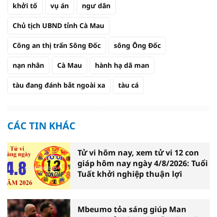
khởi tố
vụ án
ngư dân
Chủ tịch UBND tỉnh Cà Mau
Công an thị trấn Sông Đốc
sông Ông Đốc
nạn nhân
Cà Mau
hành hạ dã man
tàu đang đánh bắt ngoài xa
tàu cá
CÁC TIN KHÁC
Tử vi hôm nay, xem tử vi 12 con
giáp hôm nay ngày 4/8/2026: Tuổi
Tuất khởi nghiệp thuận lợi
Mbeumo tỏa sáng giúp Man