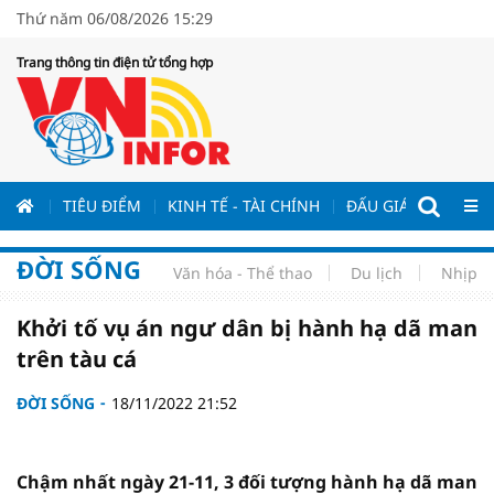
Thứ năm 06/08/2026 15:29
Trang thông tin điện tử tổng hợp
ƯƠNG
TIÊU ĐIỂM
KINH TẾ - TÀI CHÍNH
ĐẤU GIÁ - ĐẤU THẦ
ĐỜI SỐNG
Văn hóa - Thể thao
Du lịch
Nhịp s
Khởi tố vụ án ngư dân bị hành hạ dã man
trên tàu cá
ĐỜI SỐNG
18/11/2022 21:52
Chậm nhất ngày 21-11, 3 đối tượng hành hạ dã man