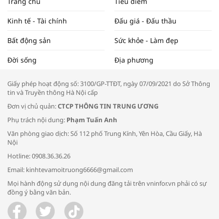
Trang chủ
Tiêu điểm
ĐẬP THỊ TRƯỜNG #62
Kinh tế - Tài chính
Đấu giá - Đấu thầu
Bất động sản
Sức khỏe - Làm đẹp
Tọa đàm “Xúc tiến thương mại: Khơi
Đời sống
Địa phương
thông đầu ra cho sản phẩm OCOP”
Giấy phép hoạt động số: 3100/GP-TTĐT, ngày 07/09/2021 do Sở Thông
tin và Truyền thông Hà Nội cấp
Đơn vị chủ quản:
CTCP THÔNG TIN TRUNG ƯƠNG
Phụ trách nội dung:
Phạm Tuấn Anh
Bác sĩ tư vấn cách phòng tránh bệnh
Văn phòng giao dịch: Số 112 phố Trung Kính, Yên Hòa, Cầu Giấy, Hà
đường hô hấp trong thời tiết giao mùa
Nội
Hotline: 0908.36.36.26
Email: kinhtevamoitruong6666@gmail.com
Mọi hành động sử dụng nội dung đăng tải trên vninfor.vn phải có sự
đồng ý bằng văn bản.
Trao yêu thương cho em