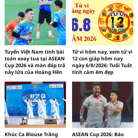
Tuyển Việt Nam tính bài
Tử vi hôm nay, xem tử vi
toán xoay tua tại ASEAN
12 con giáp hôm nay
Cup 2026 và màn đáp trả
ngày 6/8/2026: Tuổi Tuất
nảy lửa của Hoàng Hên
tình cảm êm đẹp
Khúc Ca Blouse Trắng
ASEAN Cup 2026: Báo