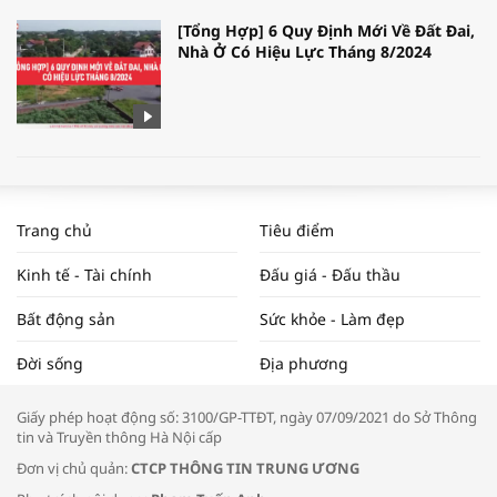
[Tổng Hợp] 6 Quy Định Mới Về Đất Đai,
Nhà Ở Có Hiệu Lực Tháng 8/2024
WORLDBANK DỰ BÁO KINH TẾ VIỆT
NAM NĂM 2024 VÀ NĂM 2025 | NHỊP
Trang chủ
Tiêu điểm
ĐẬP THỊ TRƯỜNG #62
Kinh tế - Tài chính
Đấu giá - Đấu thầu
Bất động sản
Sức khỏe - Làm đẹp
Tọa đàm “Xúc tiến thương mại: Khơi
Đời sống
Địa phương
thông đầu ra cho sản phẩm OCOP”
Giấy phép hoạt động số: 3100/GP-TTĐT, ngày 07/09/2021 do Sở Thông
tin và Truyền thông Hà Nội cấp
Đơn vị chủ quản:
CTCP THÔNG TIN TRUNG ƯƠNG