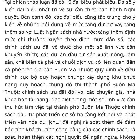
Tại phiên thảo luận đã có 10 đại biểu phát biểu. Đa số ý
kiến đại biểu nhất trí về sự cần thiết ban hành Nghị
quyết. Bên cạnh đó, các đại biểu cũng tập trung cho ý
kiến về những nội dung về mức tăng dư nợ vay tăng
thêm so với Luật Ngân sách nhà nước; tăng thêm định
mức chi thường xuyên theo định mức dân số; các
chính sách ưu đãi về thuế cho một số lĩnh vực cần
khuyến khích; các dự án đầu tư sản xuất nông, lâm
sản, chế biến cà phê và chuỗi dịch vụ có liên quan đến
cà phê trên địa bàn Buôn Ma Thuột; quy định về điều
chỉnh cục bộ quy hoạch chung; xây dựng khu chức
năng quy hoạch chung đô thị thành phố Buôn Ma
Thuột; chính sách ưu đãi đối với các chuyên gia, nhà
khoa học tài năng, đặc biệt trong một số lĩnh vực cần
thu hút làm việc tại thành phố Buôn Ma Thuột; chính
sách đầu tư phát triển cơ sở hạ tầng kết nối và phát
triển văn hóa du lịch...; đề nghị rà soát thêm để đảm
bảo tính khả thi, tính công bằng của các chính sách; rà
soát, hoàn thiện các nghị quyết để ngăn ngừa, không