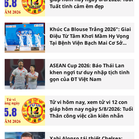
Tuất tình cảm êm đẹp
Khúc Ca Blouse Trắng 2026": Giai
Điệu Từ Tâm Khơi Mầm Hy Vọng
Tại Bệnh Viện Bạch Mai Cơ Sở
Ninh Bình
ASEAN Cup 2026: Báo Thái Lan
khen ngợi tư duy nhập tịch tinh
gọn của ĐT Việt Nam
Tử vi hôm nay, xem tử vi 12 con
giáp hôm nay ngày 5/8/2026: Tuổi
Thân công việc cần kiên nhẫn
Xabi Alonso tái thiết Chelsea: