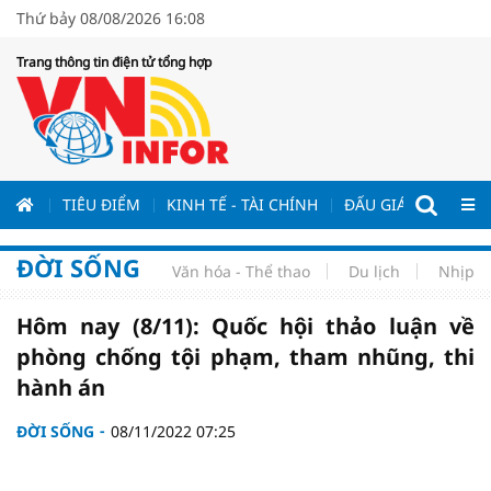
Thứ bảy 08/08/2026 16:08
Trang thông tin điện tử tổng hợp
ƯƠNG
TIÊU ĐIỂM
KINH TẾ - TÀI CHÍNH
ĐẤU GIÁ - ĐẤU THẦ
ĐỜI SỐNG
Văn hóa - Thể thao
Du lịch
Nhịp s
Hôm nay (8/11): Quốc hội thảo luận về
phòng chống tội phạm, tham nhũng, thi
hành án
ĐỜI SỐNG
08/11/2022 07:25