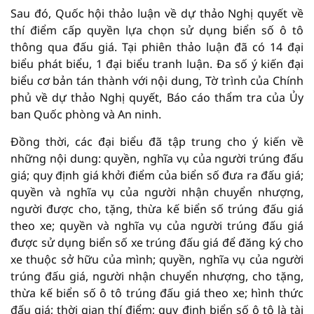
Sau đó, Quốc hội thảo luận về dự thảo Nghị quyết về
thí điểm cấp quyền lựa chọn sử dụng biển số ô tô
thông qua đấu giá. Tại phiên thảo luận đã có 14 đại
biểu phát biểu, 1 đại biểu tranh luận. Đa số ý kiến đại
biểu cơ bản tán thành với nội dung, Tờ trình của Chính
phủ về dự thảo Nghị quyết, Báo cáo thẩm tra của Ủy
ban Quốc phòng và An ninh.
Đồng thời, các đại biểu đã tập trung cho ý kiến về
những nội dung: quyền, nghĩa vụ của người trúng đấu
giá; quy định giá khởi điểm của biển số đưa ra đấu giá;
quyền và nghĩa vụ của người nhận chuyển nhượng,
người được cho, tặng, thừa kế biển số trúng đấu giá
theo xe; quyền và nghĩa vụ của người trúng đấu giá
được sử dụng biển số xe trúng đấu giá để đăng ký cho
xe thuộc sở hữu của mình; quyền, nghĩa vụ của người
trúng đấu giá, người nhận chuyển nhượng, cho tặng,
thừa kế biển số ô tô trúng đấu giá theo xe; hình thức
đấu giá; thời gian thí điểm; quy định biển số ô tô là tài