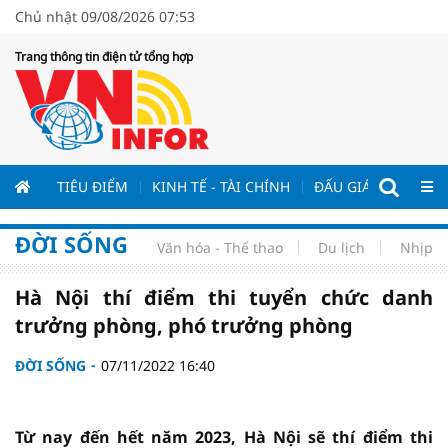
Chủ nhật 09/08/2026 07:53
Trang thông tin điện tử tổng hợp
TIÊU ĐIỂM
KINH TẾ - TÀI CHÍNH
ĐẤU GIÁ - ĐẤU THẦ
ĐỜI SỐNG
Văn hóa - Thể thao
Du lịch
Nhịp s
Hà Nội thí điểm thi tuyển chức danh
trưởng phòng, phó trưởng phòng
ĐỜI SỐNG
07/11/2022 16:40
Từ nay đến hết năm 2023, Hà Nội sẽ thí điểm thi