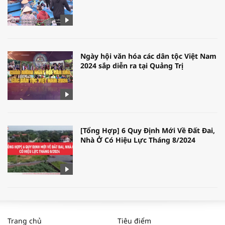
Ngày hội văn hóa các dân tộc Việt Nam
2024 sắp diễn ra tại Quảng Trị
[Tổng Hợp] 6 Quy Định Mới Về Đất Đai,
Nhà Ở Có Hiệu Lực Tháng 8/2024
WORLDBANK DỰ BÁO KINH TẾ VIỆT
NAM NĂM 2024 VÀ NĂM 2025 | NHỊP
Trang chủ
Tiêu điểm
ĐẬP THỊ TRƯỜNG #62