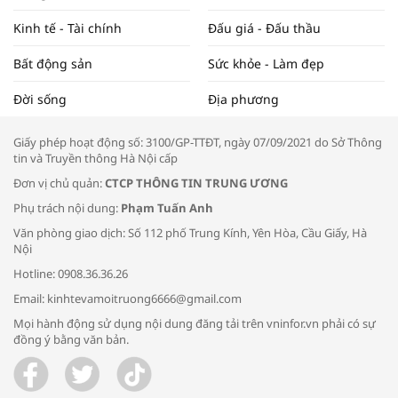
Kinh tế - Tài chính
Đấu giá - Đấu thầu
Bất động sản
Sức khỏe - Làm đẹp
Tọa đàm “Xúc tiến thương mại: Khơi
Đời sống
Địa phương
thông đầu ra cho sản phẩm OCOP”
Giấy phép hoạt động số: 3100/GP-TTĐT, ngày 07/09/2021 do Sở Thông
tin và Truyền thông Hà Nội cấp
Đơn vị chủ quản:
CTCP THÔNG TIN TRUNG ƯƠNG
Phụ trách nội dung:
Phạm Tuấn Anh
Bác sĩ tư vấn cách phòng tránh bệnh
Văn phòng giao dịch: Số 112 phố Trung Kính, Yên Hòa, Cầu Giấy, Hà
đường hô hấp trong thời tiết giao mùa
Nội
Hotline: 0908.36.36.26
Email: kinhtevamoitruong6666@gmail.com
Mọi hành động sử dụng nội dung đăng tải trên vninfor.vn phải có sự
đồng ý bằng văn bản.
Trao yêu thương cho em