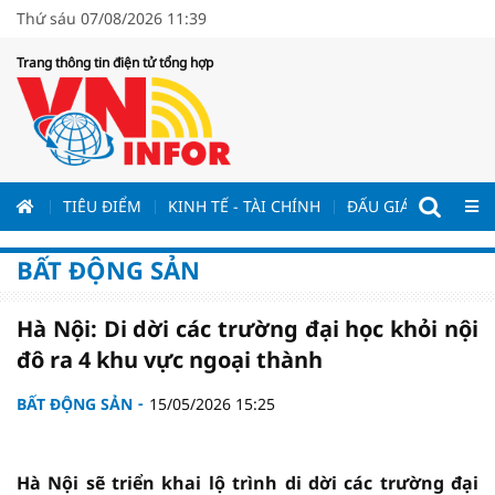
Thứ sáu 07/08/2026 11:39
Trang thông tin điện tử tổng hợp
ƯƠNG
TIÊU ĐIỂM
KINH TẾ - TÀI CHÍNH
ĐẤU GIÁ - ĐẤU THẦ
BẤT ĐỘNG SẢN
Hà Nội: Di dời các trường đại học khỏi nội
đô ra 4 khu vực ngoại thành
BẤT ĐỘNG SẢN
15/05/2026 15:25
Hà Nội sẽ triển khai lộ trình di dời các trường đại