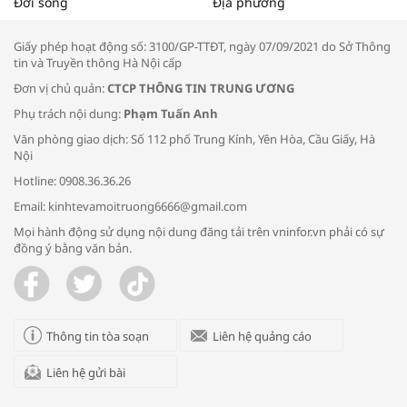
Đời sống
Địa phương
thông đầu ra cho sản phẩm OCOP”
Giấy phép hoạt động số: 3100/GP-TTĐT, ngày 07/09/2021 do Sở Thông
tin và Truyền thông Hà Nội cấp
Đơn vị chủ quản:
CTCP THÔNG TIN TRUNG ƯƠNG
Phụ trách nội dung:
Phạm Tuấn Anh
Bác sĩ tư vấn cách phòng tránh bệnh
Văn phòng giao dịch: Số 112 phố Trung Kính, Yên Hòa, Cầu Giấy, Hà
đường hô hấp trong thời tiết giao mùa
Nội
Hotline: 0908.36.36.26
Email: kinhtevamoitruong6666@gmail.com
Mọi hành động sử dụng nội dung đăng tải trên vninfor.vn phải có sự
đồng ý bằng văn bản.
Trao yêu thương cho em
Thông tin tòa soạn
Liên hệ quảng cáo
Liên hệ gửi bài
Kon Tum giải cứu nạn nhân bị lừa bán