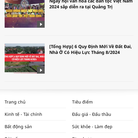
Ngày hội văn hóa các dân tộc Việt Nam
2024 sắp diễn ra tại Quảng Trị
[Tổng Hợp] 6 Quy Định Mới Về Đất Đai,
Nhà Ở Có Hiệu Lực Tháng 8/2024
WORLDBANK DỰ BÁO KINH TẾ VIỆT
NAM NĂM 2024 VÀ NĂM 2025 | NHỊP
Trang chủ
Tiêu điểm
ĐẬP THỊ TRƯỜNG #62
Kinh tế - Tài chính
Đấu giá - Đấu thầu
Bất động sản
Sức khỏe - Làm đẹp
Tọa đàm “Xúc tiến thương mại: Khơi