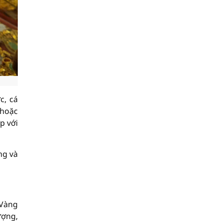
c, cá
 hoặc
p với
ng và
 Vàng
ượng,