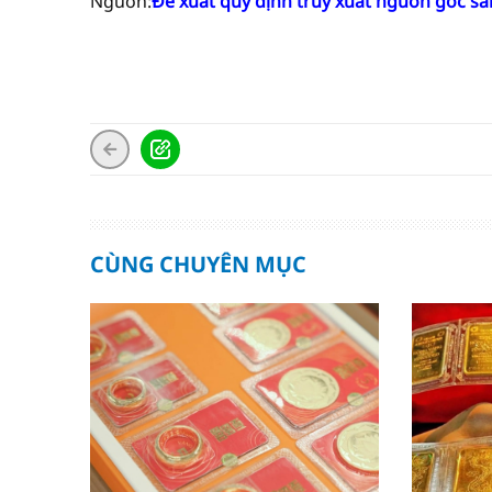
Nguồn:
Đề xuất quy định truy xuất nguồn gốc s
CÙNG CHUYÊN MỤC