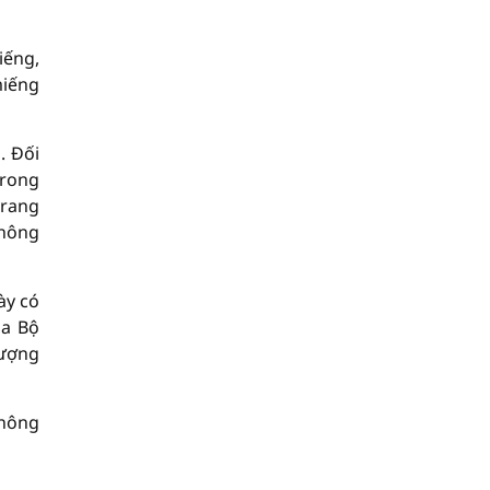
iếng,
miếng
. Đối
trong
trang
không
ày có
ủa Bộ
lượng
thông