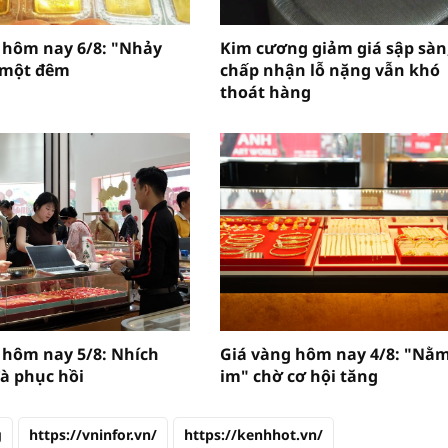
 hôm nay 6/8: "Nhảy
Kim cương giảm giá sập sàn
 một đêm
chấp nhận lỗ nặng vẫn khó
thoát hàng
 hôm nay 5/8: Nhích
Giá vàng hôm nay 4/8: "Nằ
đà phục hồi
im" chờ cơ hội tăng
g
https://vninfor.vn/
https://kenhhot.vn/