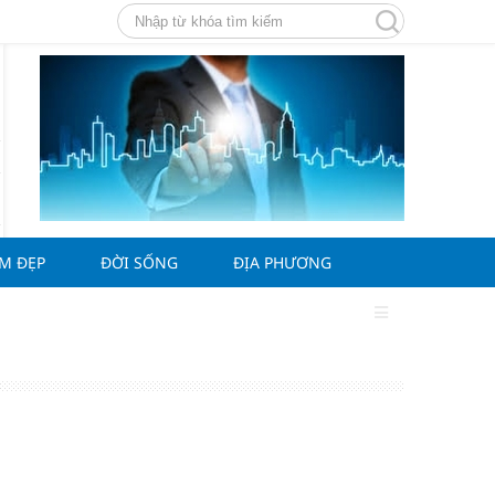
ÀM ĐẸP
ĐỜI SỐNG
ĐỊA PHƯƠNG