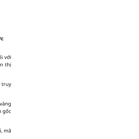
ợc
i với
n thị
 truy
 vàng
n gốc
ố, mã