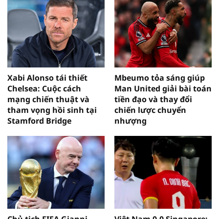
Xabi Alonso tái thiết
Mbeumo tỏa sáng giúp
Chelsea: Cuộc cách
Man United giải bài toán
mạng chiến thuật và
tiền đạo và thay đổi
tham vọng hồi sinh tại
chiến lược chuyển
Stamford Bridge
nhượng
Chủ tịch FIFA Gianni
Việt Nam 0-0 Singapore: