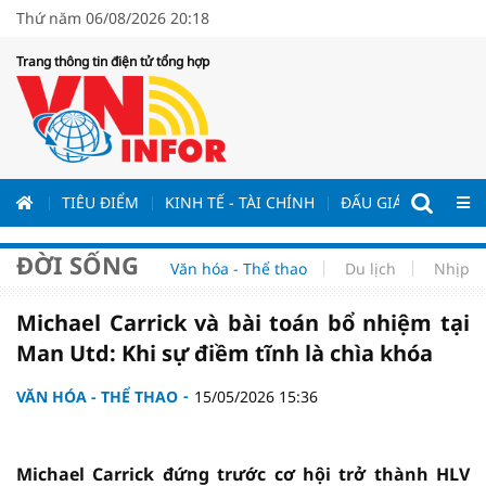
Thứ năm 06/08/2026 20:18
Trang thông tin điện tử tổng hợp
ƯƠNG
TIÊU ĐIỂM
KINH TẾ - TÀI CHÍNH
ĐẤU GIÁ - ĐẤU THẦ
ĐỜI SỐNG
Văn hóa - Thể thao
Du lịch
Nhịp s
Michael Carrick và bài toán bổ nhiệm tại
Man Utd: Khi sự điềm tĩnh là chìa khóa
VĂN HÓA - THỂ THAO
15/05/2026 15:36
Michael Carrick đứng trước cơ hội trở thành HLV