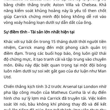
bằng chiến thắng trước Aston Villa và Chelsea. Khả
năng kiểm soát khủng hoảng này là yếu tố then chốt
giúp Carrick chứng minh đội bóng không dễ rơi vào
vòng xoáy hoảng loạn dưới sự dẫn dắt của ông.
Sự điềm tĩnh - Tài sản lớn nhất hiện tại
Khác với sự bất ổn trong 15 tháng dưới thời người tiền
nhiệm, Carrick mang đến một phong cách quản trị
điềm đạm. Trong các buổi họp báo, ông luôn giữ thái
độ chừng mực, ít tạo tranh cãi và tập trung vào chuyên
môn. Điều này đặc biệt quan trọng tại một đội bóng
luôn nằm dưới sự soi xét gắt gao của dư luận như Man
Utd.
Chiến thắng kịch tính 3-2 trước Arsenal tại London nhờ
pha lập công muộn của Matheus Cunha là ví dụ điển
hình cho sự lỳ lợm mà Carrick đã truyền tải. Việc kiểm
soát lời nói, bầu không khí phòng thay đồ và để kết