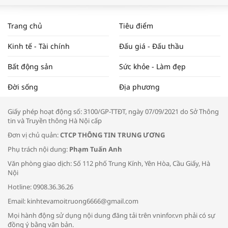
WORLDBANK DỰ BÁO KINH TẾ VIỆT
NAM NĂM 2024 VÀ NĂM 2025 | NHỊP
Trang chủ
Tiêu điểm
ĐẬP THỊ TRƯỜNG #62
Kinh tế - Tài chính
Đấu giá - Đấu thầu
Bất động sản
Sức khỏe - Làm đẹp
Tọa đàm “Xúc tiến thương mại: Khơi
Đời sống
Địa phương
thông đầu ra cho sản phẩm OCOP”
Giấy phép hoạt động số: 3100/GP-TTĐT, ngày 07/09/2021 do Sở Thông
tin và Truyền thông Hà Nội cấp
Đơn vị chủ quản:
CTCP THÔNG TIN TRUNG ƯƠNG
Phụ trách nội dung:
Phạm Tuấn Anh
Bác sĩ tư vấn cách phòng tránh bệnh
Văn phòng giao dịch: Số 112 phố Trung Kính, Yên Hòa, Cầu Giấy, Hà
đường hô hấp trong thời tiết giao mùa
Nội
Hotline: 0908.36.36.26
Email: kinhtevamoitruong6666@gmail.com
Mọi hành động sử dụng nội dung đăng tải trên vninfor.vn phải có sự
đồng ý bằng văn bản.