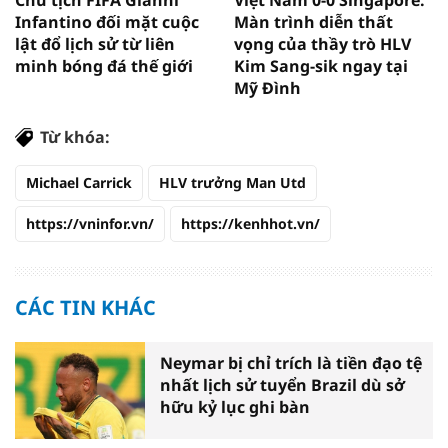
Infantino đối mặt cuộc
Màn trình diễn thất
lật đổ lịch sử từ liên
vọng của thầy trò HLV
minh bóng đá thế giới
Kim Sang-sik ngay tại
Mỹ Đình
Từ khóa:
Michael Carrick
HLV trưởng Man Utd
https://vninfor.vn/
https://kenhhot.vn/
CÁC TIN KHÁC
Neymar bị chỉ trích là tiền đạo tệ
nhất lịch sử tuyển Brazil dù sở
hữu kỷ lục ghi bàn