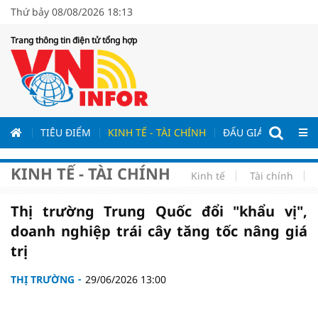
Thứ bảy 08/08/2026 18:13
Trang thông tin điện tử tổng hợp
ƯƠNG
TIÊU ĐIỂM
KINH TẾ - TÀI CHÍNH
ĐẤU GIÁ - ĐẤU THẦ
KINH TẾ - TÀI CHÍNH
Kinh tế
Tài chính
Thị trường Trung Quốc đổi "khẩu vị",
doanh nghiệp trái cây tăng tốc nâng giá
trị
THỊ TRƯỜNG
29/06/2026 13:00