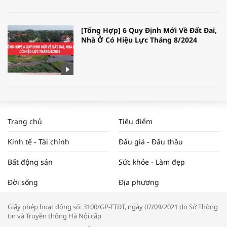
[Tổng Hợp] 6 Quy Định Mới Về Đất Đai,
Nhà Ở Có Hiệu Lực Tháng 8/2024
WORLDBANK DỰ BÁO KINH TẾ VIỆT
NAM NĂM 2024 VÀ NĂM 2025 | NHỊP
Trang chủ
Tiêu điểm
ĐẬP THỊ TRƯỜNG #62
Kinh tế - Tài chính
Đấu giá - Đấu thầu
Bất động sản
Sức khỏe - Làm đẹp
Tọa đàm “Xúc tiến thương mại: Khơi
Đời sống
Địa phương
thông đầu ra cho sản phẩm OCOP”
Giấy phép hoạt động số: 3100/GP-TTĐT, ngày 07/09/2021 do Sở Thông
tin và Truyền thông Hà Nội cấp