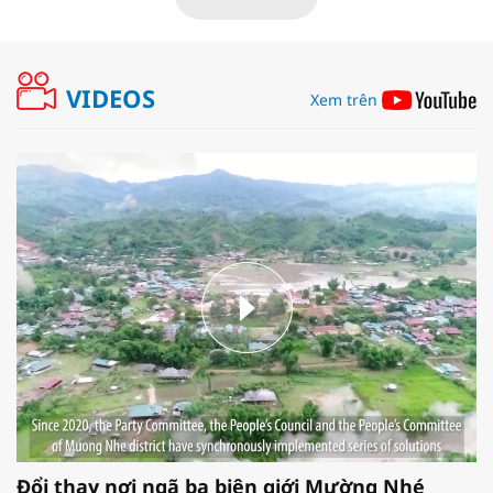
VIDEOS
Xem trên
Đổi thay nơi ngã ba biên giới Mường Nhé