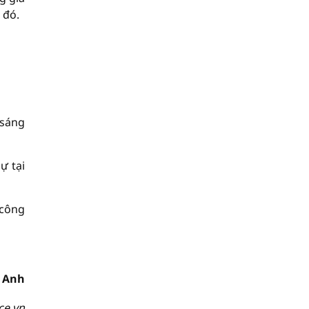
 đó.
 sáng
ự tại
 công
 Anh
ce.vn