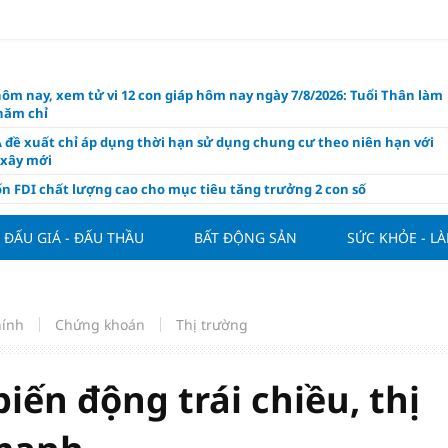
hôm nay, xem tử vi 12 con giáp hôm nay ngày 7/8/2026: Tuổi Thân làm
chăm chỉ
 đề xuất chỉ áp dụng thời hạn sử dụng chung cư theo niên hạn với
 xây mới
n FDI chất lượng cao cho mục tiêu tăng trưởng 2 con số
lực nào để Việt Nam hiện thực hóa mục tiêu tăng trưởng 10%?
ĐẤU GIÁ - ĐẤU THẦU
BẤT ĐỘNG SẢN
SỨC KHỎE - L
n cứu tính tiền gửi Kho bạc vào nguồn vốn huy động của ngân hàng
o Mỹ cùng Nhật Bản "nâng đỡ" đồng yên?
á tía tô thế nào để hỗ trợ làm đẹp da, mượt tóc?
hính
Chứng khoán
Thị trường
àng hôm nay 6/8: "Nhảy vọt" sau một đêm
Việt Nam tính bài toán xoay tua tại ASEAN Cup 2026 và màn đáp trả
ửa của Hoàng Hên
ến động trái chiều, thị
ất đưa kim cương vào ngành nghề kinh doanh có điều kiện như vàn