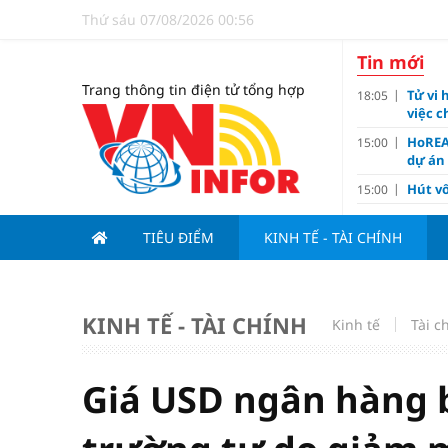
Thứ sáu 07/08/2026 00:56
Tin mới
Trang thông tin điện tử tổng hợp
Tử vi 
18:05
việc 
HoREA
15:00
dự án
Hút vố
15:00
Động 
13:15
TIÊU ĐIỂM
KINH TẾ - TÀI CHÍNH
Nghiê
13:00
Vì sa
11:00
Dùng l
10:10
KINH TẾ - TÀI CHÍNH
Kinh tế
Tài c
Giá v
10:10
Tuyển 
10:07
nảy l
Giá USD ngân hàng bi
Đề xu
09:15