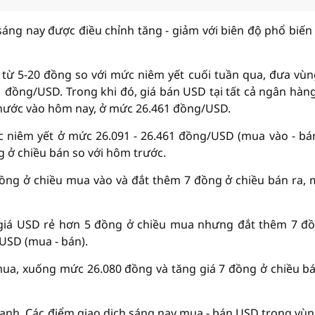
ng nay được điều chỉnh tăng - giảm với biên độ phổ biến 
từ 5-20 đồng so với mức niêm yết cuối tuần qua, đưa vùn
 đồng/USD. Trong khi đó, giá bán USD tại tất cả ngân hàn
nước vào hôm nay, ở mức 26.461 đồng/USD.
c niêm yết ở mức 26.091 - 26.461 đồng/USD (mua vào - bán
 ở chiều bán so với hôm trước.
đồng ở chiều mua vào và đắt thêm 7 đồng ở chiều bán ra, 
giá USD rẻ hơn 5 đồng ở chiều mua nhưng đắt thêm 7 đ
/USD (mua - bán).
ua, xuống mức 26.080 đồng và tăng giá 7 đồng ở chiều bá
anh. Các điểm giao dịch sáng nay mua - bán USD trong vùn