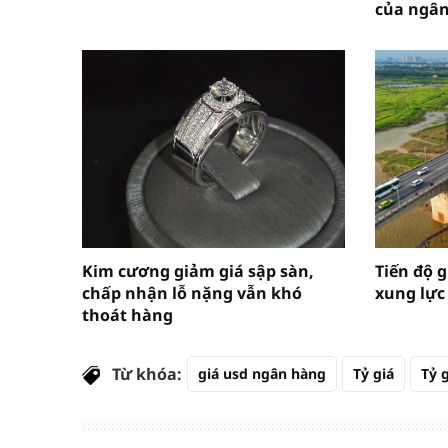
của ngâ
Kim cương giảm giá sập sàn,
Tiến độ g
chấp nhận lỗ nặng vẫn khó
xung lực
thoát hàng
Từ khóa:
giá usd ngân hàng
Tỷ giá
Tỷ 