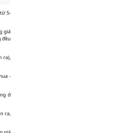
từ 5-
g giá
g đều
 ra),
mua -
ồng ở
n ra,
g giá