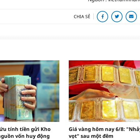
CHIA SẺ
ứu tính tiền gửi Kho
Giá vàng hôm nay 6/8: "Nhả
nguồn vốn huy động
vọt" sau một đêm