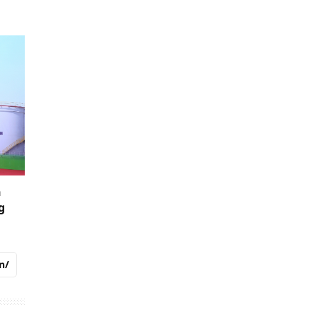
n
g
n/