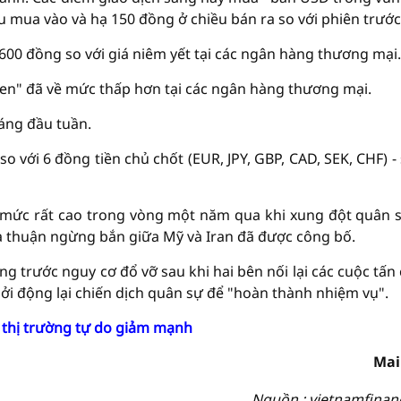
u mua vào và hạ 150 đồng ở chiều bán ra so với phiên trước
600 đồng so với giá niêm yết tại các ngân hàng thương mại.
 đen" đã về mức thấp hơn tại các ngân hàng thương mại.
sáng đầu tuần.
 với 6 đồng tiền chủ chốt (EUR, JPY, GBP, CAD, SEK, CHF) -
mức rất cao trong vòng một năm qua khi xung đột quân s
a thuận ngừng bắn giữa Mỹ và Iran đã được công bố.
 trước nguy cơ đổ vỡ sau khi hai bên nối lại các cuộc tấn
i động lại chiến dịch quân sự để "hoàn thành nhiệm vụ".
, thị trường tự do giảm mạnh
Mai
Nguồn : vietnamfinan