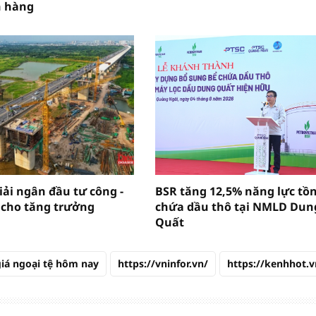
n hàng
iải ngân đầu tư công -
BSR tăng 12,5% năng lực tồ
 cho tăng trưởng
chứa dầu thô tại NMLD Dun
Quất
giá ngoại tệ hôm nay
https://vninfor.vn/
https://kenhhot.v