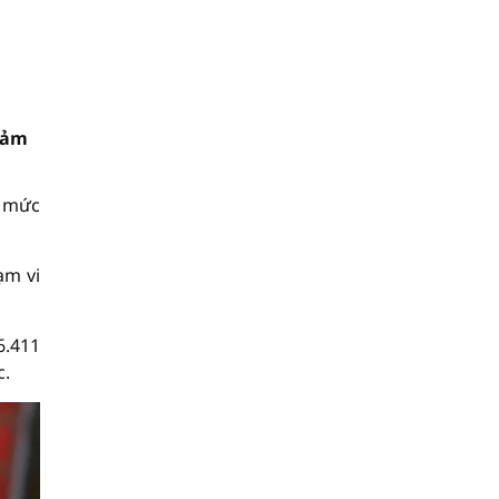
giảm
ở mức
ạm vi
6.411
c.