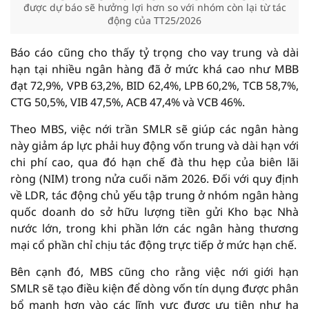
được dự báo sẽ hưởng lợi hơn so với nhóm còn lại từ tác
động của TT25/2026
Báo cáo cũng cho thấy tỷ trọng cho vay trung và dài
hạn tại nhiều ngân hàng đã ở mức khá cao như MBB
đạt 72,9%, VPB 63,2%, BID 62,4%, LPB 60,2%, TCB 58,7%,
CTG 50,5%, VIB 47,5%, ACB 47,4% và VCB 46%.
Theo MBS, việc nới trần SMLR sẽ giúp các ngân hàng
này giảm áp lực phải huy động vốn trung và dài hạn với
chi phí cao, qua đó hạn chế đà thu hẹp của biên lãi
ròng (NIM) trong nửa cuối năm 2026. Đối với quy định
về LDR, tác động chủ yếu tập trung ở nhóm ngân hàng
quốc doanh do sở hữu lượng tiền gửi Kho bạc Nhà
nước lớn, trong khi phần lớn các ngân hàng thương
mại cổ phần chỉ chịu tác động trực tiếp ở mức hạn chế.
Bên cạnh đó, MBS cũng cho rằng việc nới giới hạn
SMLR sẽ tạo điều kiện để dòng vốn tín dụng được phân
bổ mạnh hơn vào các lĩnh vực được ưu tiên như hạ