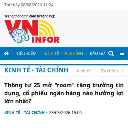
Thứ bảy 08/08/2026 11:24
Trang thông tin điện tử tổng hợp
ƯƠNG
TIÊU ĐIỂM
KINH TẾ - TÀI CHÍNH
ĐẤU GIÁ - ĐẤU THẦ
KINH TẾ - TÀI CHÍNH
Kinh tế
Tài chính
Thông tư 25 mở "room" tăng trưởng tín
dụng, cổ phiếu ngân hàng nào hưởng lợi
lớn nhất?
KINH TẾ - TÀI CHÍNH
28/06/2026 15:00