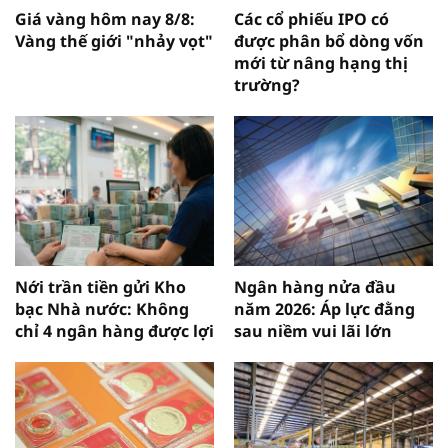
Giá vàng hôm nay 8/8:
Các cổ phiếu IPO có
Vàng thế giới "nhảy vọt"
được phân bổ dòng vốn
mới từ nâng hạng thị
trường?
Nới trần tiền gửi Kho
Ngân hàng nửa đầu
bạc Nhà nước: Không
năm 2026: Áp lực đằng
chỉ 4 ngân hàng được lợi
sau niềm vui lãi lớn