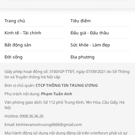
WORLDBANK DỰ BÁO KINH TẾ VIỆT
NAM NĂM 2024 VÀ NĂM 2025 | NHỊP
Trang chủ
Tiêu điểm
ĐẬP THỊ TRƯỜNG #62
Kinh tế - Tài chính
Đấu giá - Đấu thầu
Bất động sản
Sức khỏe - Làm đẹp
Tọa đàm “Xúc tiến thương mại: Khơi
Đời sống
Địa phương
thông đầu ra cho sản phẩm OCOP”
Giấy phép hoạt động số: 3100/GP-TTĐT, ngày 07/09/2021 do Sở Thông
tin và Truyền thông Hà Nội cấp
Đơn vị chủ quản:
CTCP THÔNG TIN TRUNG ƯƠNG
Phụ trách nội dung:
Phạm Tuấn Anh
Bác sĩ tư vấn cách phòng tránh bệnh
Văn phòng giao dịch: Số 112 phố Trung Kính, Yên Hòa, Cầu Giấy, Hà
đường hô hấp trong thời tiết giao mùa
Nội
Hotline: 0908.36.36.26
Email: kinhtevamoitruong6666@gmail.com
Mọi hành động sử dụng nội dung đăng tải trên vninfor.vn phải có sự