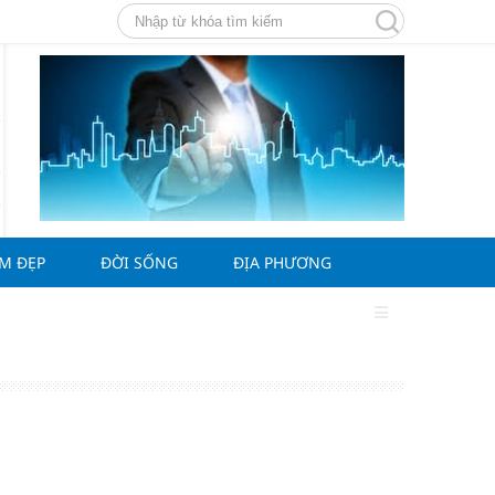
ÀM ĐẸP
ĐỜI SỐNG
ĐỊA PHƯƠNG