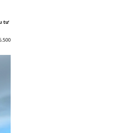
u tư
6.500