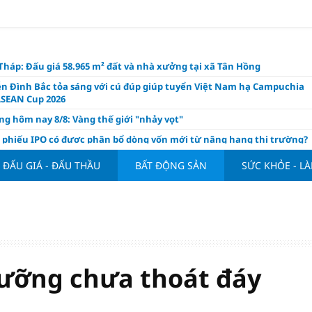
háp: Đấu giá 58.965 m² đất và nhà xưởng tại xã Tân Hồng
n Đình Bắc tỏa sáng với cú đúp giúp tuyển Việt Nam hạ Campuchia
ASEAN Cup 2026
ng hôm nay 8/8: Vàng thế giới "nhảy vọt"
ổ phiếu IPO có được phân bổ dòng vốn mới từ nâng hạng thị trường?
ch của nước chanh gừng
ĐẤU GIÁ - ĐẤU THẦU
BẤT ĐỘNG SẢN
SỨC KHỎE - L
ần tiền gửi Kho bạc Nhà nước: Không chỉ 4 ngân hàng được lợi
hôm nay, xem tử vi 12 con giáp hôm nay ngày 8/8/2026: Tuổi Mão kinh
 thuận lợi
àng nửa đầu năm 2026: Áp lực đằng sau niềm vui lãi lớn
oạch và hạ tầng đang mở ra chu kỳ tăng trưởng mới của bất động
iệt Nam
dưỡng chưa thoát đáy
ất giảm 30% thuế cho hộ, cá nhân kinh doanh, doanh nghiệp thu
0 tỷ đồng