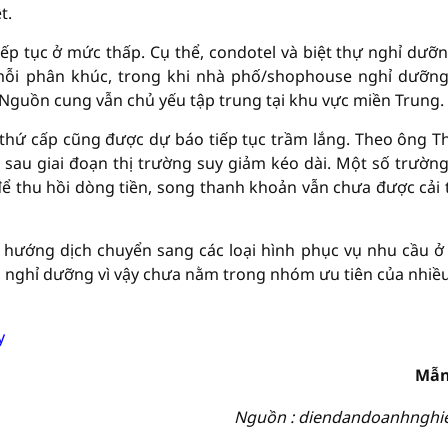
t.
ếp tục ở mức thấp. Cụ thể, condotel và biệt thự nghỉ dưỡ
mỗi phân khúc, trong khi nhà phố/shophouse nghỉ dưỡn
Nguồn cung vẫn chủ yếu tập trung tại khu vực miền Trung.
 thứ cấp cũng được dự báo tiếp tục trầm lắng. Theo ông T
n sau giai đoạn thị trường suy giảm kéo dài. Một số trườn
ể thu hồi dòng tiền, song thanh khoản vẫn chưa được cải 
u hướng dịch chuyển sang các loại hình phục vụ nhu cầu ở
n nghỉ dưỡng vì vậy chưa nằm trong nhóm ưu tiên của nhiề
y
Mẫn
Nguồn : diendandoanhnghi