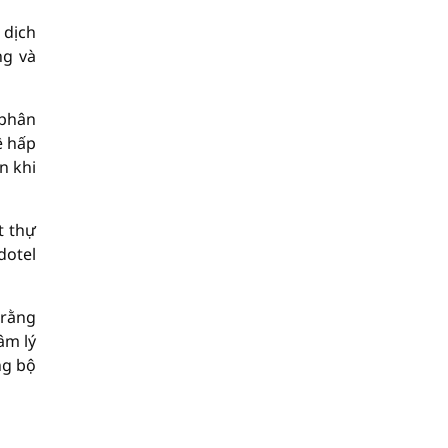
 dịch
ng và
 phân
ệ hấp
n khi
t thự
dotel
 rằng
âm lý
ng bộ