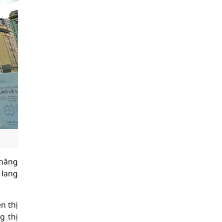
 năng
 lang
n thị
g thị