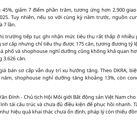
g 45%, giảm 7 điểm phần trăm, tương ứng hơn 2.900 giao
025. Tuy nhiên, nếu so với cùng kỳ năm trước, nguồn cu
 7 lần.
hị trường tiếp tục ghi nhận mức tiêu thụ rất thấp ở nhiều
sơ cấp nhưng chỉ tiêu thụ được 175 căn, tương đương tỷ l
Nhà phố và shophouse nghỉ dưỡng cũng không khả quan hơ
g 3.626 căn.
iá bán sơ cấp vẫn duy trì xu hướng tăng. Theo DKRA, biệ
 năm, shophouse nghỉ dưỡng tăng khoảng 13%, còn con
Văn Đính - Chủ tịch Hội Môi giới Bất động sản Việt Nam cho
nh tái cấu trúc và chưa đủ điều kiện để phục hồi nhanh. T
 như hiệu quả khai thác chưa ổn định, pháp lý còn thiếu đồ