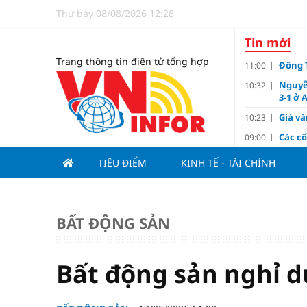
Thứ bảy 08/08/2026 12:28
Tin mới
Trang thông tin điện tử tổng hợp
Đồng T
11:00
Nguyễ
10:32
3-1 ở 
Giá và
10:23
Các c
09:00
Lợi í
08:15
TIÊU ĐIỂM
KINH TẾ - TÀI CHÍNH
Nới tr
07:00
Tử vi 
18:10
doanh
BẤT ĐỘNG SẢN
Ngân h
17:10
Quy h
17:00
sản V
Bất động sản nghỉ 
Đề xu
15:13
dưới 1