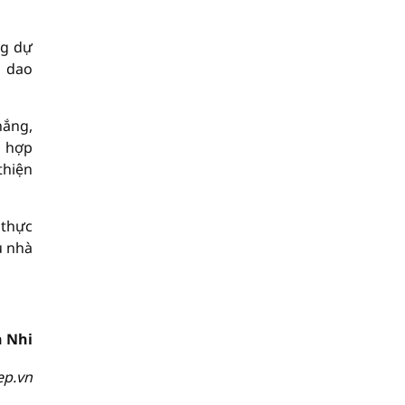
ng dự
g dao
hắng,
g hợp
thiện
 thực
u nhà
 Nhi
ep.vn