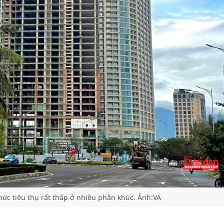
mức tiêu thụ rất thấp ở nhiều phân khúc. Ảnh:VA