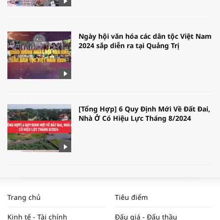
Ngày hội văn hóa các dân tộc Việt Nam
2024 sắp diễn ra tại Quảng Trị
[Tổng Hợp] 6 Quy Định Mới Về Đất Đai,
Nhà Ở Có Hiệu Lực Tháng 8/2024
WORLDBANK DỰ BÁO KINH TẾ VIỆT
NAM NĂM 2024 VÀ NĂM 2025 | NHỊP
Trang chủ
Tiêu điểm
ĐẬP THỊ TRƯỜNG #62
Kinh tế - Tài chính
Đấu giá - Đấu thầu