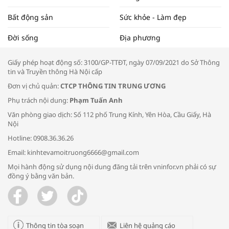
Bất động sản
Sức khỏe - Làm đẹp
Tọa đàm “Xúc tiến thương mại: Khơi
Đời sống
Địa phương
thông đầu ra cho sản phẩm OCOP”
Giấy phép hoạt động số: 3100/GP-TTĐT, ngày 07/09/2021 do Sở Thông
tin và Truyền thông Hà Nội cấp
Đơn vị chủ quản:
CTCP THÔNG TIN TRUNG ƯƠNG
Phụ trách nội dung:
Phạm Tuấn Anh
Bác sĩ tư vấn cách phòng tránh bệnh
Văn phòng giao dịch: Số 112 phố Trung Kính, Yên Hòa, Cầu Giấy, Hà
đường hô hấp trong thời tiết giao mùa
Nội
Hotline: 0908.36.36.26
Email: kinhtevamoitruong6666@gmail.com
Mọi hành động sử dụng nội dung đăng tải trên vninfor.vn phải có sự
đồng ý bằng văn bản.
Trao yêu thương cho em
Thông tin tòa soạn
Liên hệ quảng cáo