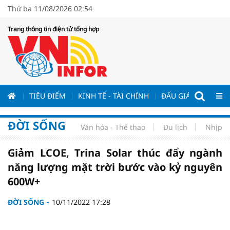
Thứ ba 11/08/2026 02:54
Trang thông tin điện tử tổng hợp
ƯƠNG
TIÊU ĐIỂM
KINH TẾ - TÀI CHÍNH
ĐẤU GIÁ - ĐẤU THẦ
ĐỜI SỐNG
Văn hóa - Thể thao
Du lịch
Nhịp s
Giảm LCOE, Trina Solar thúc đẩy ngành
năng lượng mặt trời bước vào kỷ nguyên
600W+
ĐỜI SỐNG
10/11/2022 17:28