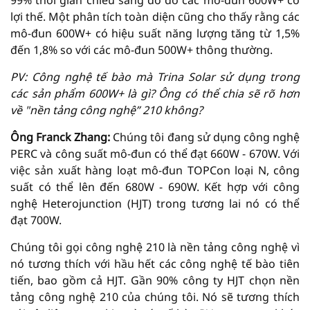
99% thời gian chiếu sáng do đó các mô-đun 600W+ có
lợi thế. Một phân tích toàn diện cũng cho thấy rằng các
mô-đun 600W+ có hiệu suất năng lượng tăng từ 1,5%
đến 1,8% so với các mô-đun 500W+ thông thường.
PV: Công nghệ tế bào mà Trina Solar sử dụng trong
các sản phẩm 600W+ là gì? Ông có thể chia sẽ rõ hơn
về "nền tảng công nghệ” 210 không?
Ông Franck Zhang:
Chúng tôi đang sử dụng công nghệ
PERC và công suất mô-đun có thể đạt 660W - 670W. Với
việc sản xuất hàng loạt mô-đun TOPCon loại N, công
suất có thể lên đến 680W - 690W. Kết hợp với công
nghệ Heterojunction (HJT) trong tương lai nó có thể
đạt 700W.
Chúng tôi gọi công nghệ 210 là nền tảng công nghệ vì
nó tương thích với hầu hết các công nghệ tế bào tiên
tiến, bao gồm cả HJT. Gần 90% công ty HJT chọn nền
tảng công nghệ 210 của chúng tôi. Nó sẽ tương thích