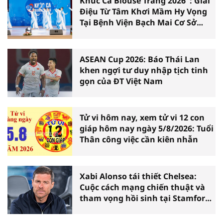
Khúc Ca Blouse Trắng 2026": Giai
Điệu Từ Tâm Khơi Mầm Hy Vọng
Tại Bệnh Viện Bạch Mai Cơ Sở
Ninh Bình
ASEAN Cup 2026: Báo Thái Lan
khen ngợi tư duy nhập tịch tinh
gọn của ĐT Việt Nam
Tử vi hôm nay, xem tử vi 12 con
giáp hôm nay ngày 5/8/2026: Tuổi
Thân công việc cần kiên nhẫn
Xabi Alonso tái thiết Chelsea:
Cuộc cách mạng chiến thuật và
tham vọng hồi sinh tại Stamford
Bridge