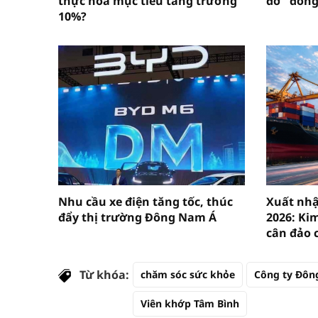
thực hóa mục tiêu tăng trưởng
đỡ" đồng
10%?
Nhu cầu xe điện tăng tốc, thúc
Xuất nh
đẩy thị trường Đông Nam Á
2026: Ki
cân đảo 
Từ khóa:
chăm sóc sức khỏe
Công ty Đông
Viên khớp Tâm Bình