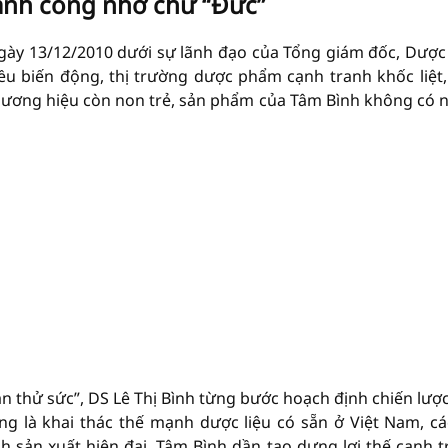
ành công nhờ chữ “Đức”
ày 13/12/2010 dưới sự lãnh đạo của Tổng giám đốc, Dược 
iều biến động, thị trường dược phẩm cạnh tranh khốc liệt
thương hiệu còn non trẻ, sản phẩm của Tâm Bình không có 
an thử sức”, DS Lê Thị Bình từng bước hoạch định chiến lượ
ng là khai thác thế mạnh dược liệu có sẵn ở Việt Nam, cá
h sản xuất hiện đại, Tâm Bình dần tạo dựng lợi thế cạnh t