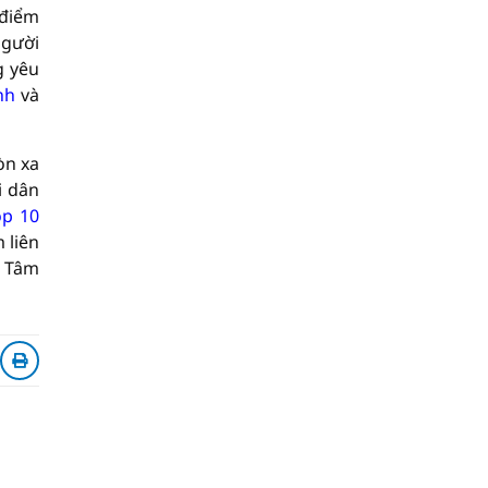
 điểm
người
g yêu
nh
và
òn xa
i dân
op 10
 liên
a Tâm