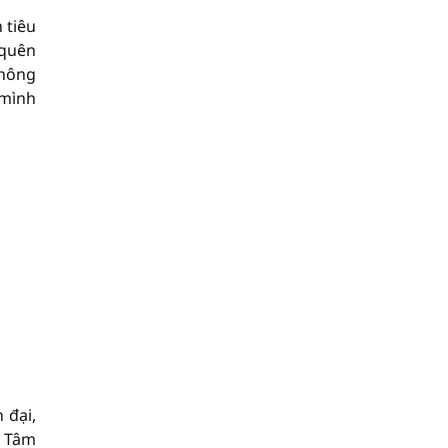
 tiêu
 quên
không
 mình
 đại,
m Tâm