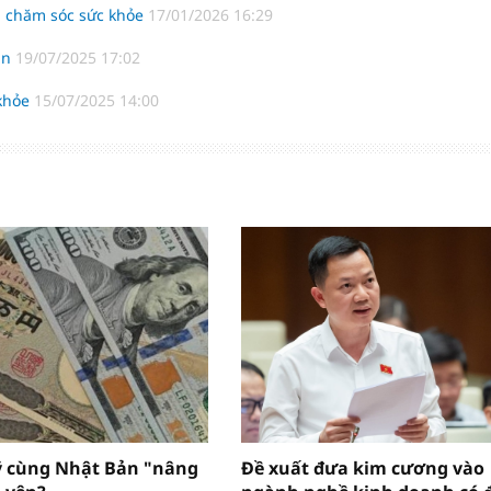
i chăm sóc sức khỏe
17/01/2026 16:29
ăn
19/07/2025 17:02
 khỏe
15/07/2025 14:00
ỹ cùng Nhật Bản "nâng
Đề xuất đưa kim cương vào