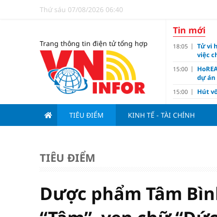
Thứ sáu 07/08/2026 06:40
Tin mới
Trang thông tin điện tử tổng hợp
Tử vi 
18:05
việc 
HoREA
15:00
dự án
Hút vố
15:00
Động 
13:15
TIÊU ĐIỂM
KINH TẾ - TÀI CHÍNH
Nghiê
13:00
Vì sa
11:00
Dùng l
10:10
TIÊU ĐIỂM
Giá v
10:10
Tuyển 
10:07
nảy l
Dược phẩm Tâm Bình
Đề xu
09:15