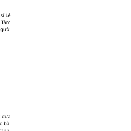
sĩ Lê
, Tâm
người
c đưa
c bài
ranh,