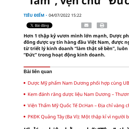
“Tâm”, vẹn chữ “Đứ
TIÊU ĐIỂM
04/07/2022 15:22
Hơn 1 thập kỷ vươn mình lớn mạnh, Dược ph
đông dược uy tín hàng đầu Việt Nam, được n
từ triết lý kinh doanh “làm thật sẽ bền”, lu
“Đức” trong hoạt động kinh doanh.
Bài liên quan
Dược Mỹ phẩm Nam Dương phối hợp cùng UBN
Kem đánh răng dược liệu Nam Dương – Thương 
Viện Thẩm Mỹ Quốc Tế Dr.Han – Địa chỉ vàng c
PKĐK Quảng Tây (Ba Vì): Một thập kỉ vì người 