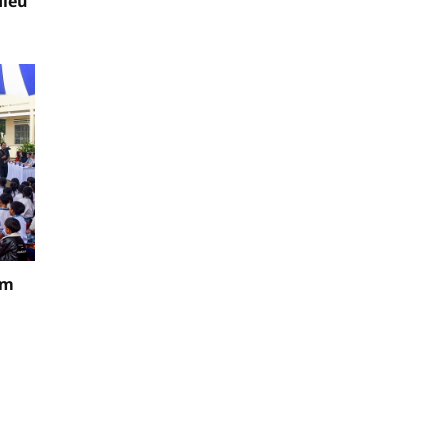
điều
ăm