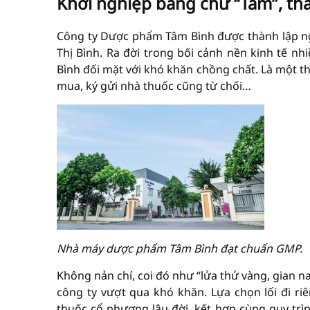
Khởi nghiệp bằng chữ “Tâm”, th
Công ty Dược phẩm Tâm Bình được thành lập ng
Thị Bình. Ra đời trong bối cảnh nền kinh tế nh
Bình đối mặt với khó khăn chồng chất. Là một 
mua, ký gửi nhà thuốc cũng từ chối…
Nhà máy dược phẩm Tâm Bình đạt chuẩn GMP.
Không nản chí, coi đó như “lửa thử vàng, gian n
công ty vượt qua khó khăn. Lựa chọn lối đi riê
thuốc cổ phương lâu đời, kết hợp cùng quy trìn