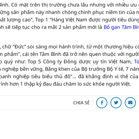
Bình. Có mặt trên thị trường chưa lâu nhưng với nhiều ưu
 những sản phẩm này nhanh chóng chinh phục niềm tin của 
hất lượng cao”, Top 1 “Hàng Việt Nam được người tiêu dùn
h sẽ tiếp tục cho ra mắt 2 sản phẩm mới là
Bổ gan Tâm Bì
chữ “Đức” soi sáng mọi hành trình, từ một thương hiệu c
n phẩm”, cái tên Tâm Bình đã trở nên quen thuộc với ngườ
ao quý như: Top 5 Công ty Đông dược uy tín Việt Nam,
T
h nghiệp bền vững, Bằng khen của Bộ trưởng Bộ Y tế, 7 năm
anh nghiệp tiêu biểu thủ đô”… đã khẳng định vị thế củ
rình hơn 1 thập kỷ đau đáu chăm lo sức khỏe người Việt.
CHIA SẺ