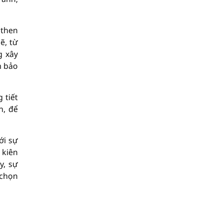
 then
ẽ, từ
g xây
m bảo
 tiết
n, để
ới sự
 kiên
y, sự
 chọn