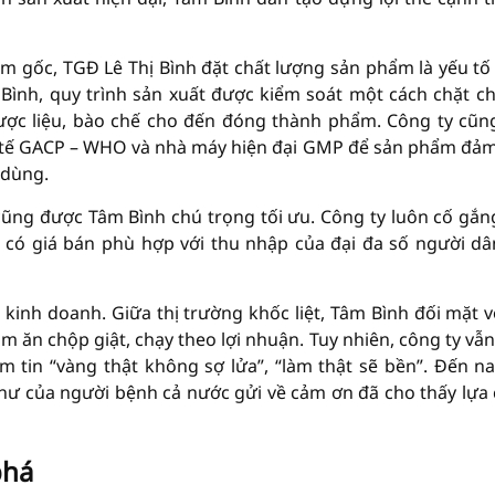
àm gốc, TGĐ Lê Thị Bình đặt chất lượng sản phẩm là yếu tố
m Bình, quy trình sản xuất được kiểm soát một cách chặt ch
ược liệu, bào chế cho đến đóng thành phẩm. Công ty cũn
c tế GACP – WHO và nhà máy hiện đại GMP để sản phẩm đả
 dùng.
cũng được Tâm Bình chú trọng tối ưu. Công ty luôn cố gắng
 có giá bán phù hợp với thu nhập của đại đa số người dâ
kinh doanh. Giữa thị trường khốc liệt, Tâm Bình đối mặt v
 ăn chộp giật, chạy theo lợi nhuận. Tuy nhiên, công ty vẫn
 tin “vàng thật không sợ lửa”, “làm thật sẽ bền”. Đến na
thư của người bệnh cả nước gửi về cảm ơn đã cho thấy lựa
phá