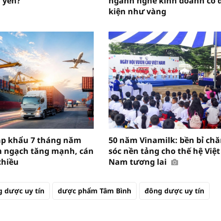
 yên?
ngành nghề kinh doanh có 
kiện như vàng
ập khẩu 7 tháng năm
50 năm Vinamilk: bền bỉ ch
m ngạch tăng mạnh, cán
sóc nền tảng cho thế hệ Việt
chiều
Nam tương lai
 dược uy tín
dược phẩm Tâm Bình
đông dược uy tín