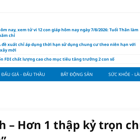
hôm nay, xem tử vi 12 con giáp hôm nay ngày 7/8/2026: Tuổi Thân làm
chăm chỉ
 đề xuất chỉ áp dụng thời hạn sử dụng chung cư theo niên hạn với
 xây mới
n FDI chất lượng cao cho mục tiêu tăng trưởng 2 con số
lực nào để Việt Nam hiện thực hóa mục tiêu tăng trưởng 10%?
ĐẤU GIÁ - ĐẤU THẦU
BẤT ĐỘNG SẢN
SỨC KHỎE - L
n cứu tính tiền gửi Kho bạc vào nguồn vốn huy động của ngân hàng
o Mỹ cùng Nhật Bản "nâng đỡ" đồng yên?
á tía tô thế nào để hỗ trợ làm đẹp da, mượt tóc?
àng hôm nay 6/8: "Nhảy vọt" sau một đêm
Việt Nam tính bài toán xoay tua tại ASEAN Cup 2026 và màn đáp trả
ửa của Hoàng Hên
 – Hơn 1 thập kỷ trọn c
ất đưa kim cương vào ngành nghề kinh doanh có điều kiện như vàn