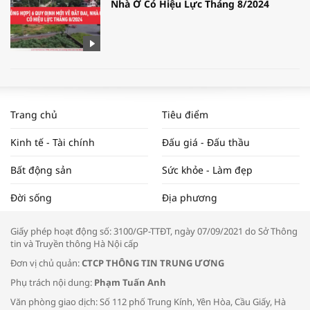
Nhà Ở Có Hiệu Lực Tháng 8/2024
WORLDBANK DỰ BÁO KINH TẾ VIỆT
NAM NĂM 2024 VÀ NĂM 2025 | NHỊP
Trang chủ
Tiêu điểm
ĐẬP THỊ TRƯỜNG #62
Kinh tế - Tài chính
Đấu giá - Đấu thầu
Bất động sản
Sức khỏe - Làm đẹp
Tọa đàm “Xúc tiến thương mại: Khơi
Đời sống
Địa phương
thông đầu ra cho sản phẩm OCOP”
Giấy phép hoạt động số: 3100/GP-TTĐT, ngày 07/09/2021 do Sở Thông
tin và Truyền thông Hà Nội cấp
Đơn vị chủ quản:
CTCP THÔNG TIN TRUNG ƯƠNG
Phụ trách nội dung:
Phạm Tuấn Anh
Bác sĩ tư vấn cách phòng tránh bệnh
Văn phòng giao dịch: Số 112 phố Trung Kính, Yên Hòa, Cầu Giấy, Hà