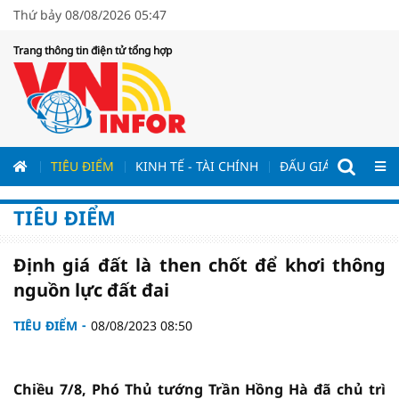
Thứ bảy 08/08/2026 05:47
Trang thông tin điện tử tổng hợp
ƯƠNG
TIÊU ĐIỂM
KINH TẾ - TÀI CHÍNH
ĐẤU GIÁ - ĐẤU THẦ
TIÊU ĐIỂM
Định giá đất là then chốt để khơi thông
nguồn lực đất đai
TIÊU ĐIỂM
08/08/2023 08:50
Chiều 7/8, Phó Thủ tướng Trần Hồng Hà đã chủ trì