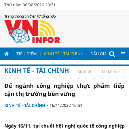
Thứ năm 06/08/2026 20:31
Trang thông tin điện tử tổng hợp
ƯƠNG
TIÊU ĐIỂM
KINH TẾ - TÀI CHÍNH
ĐẤU GIÁ - ĐẤU THẦ
KINH TẾ - TÀI CHÍNH
Kinh tế
Tài chính
Để ngành công nghiệp thực phẩm tiếp
cận thị trường bền vững
KINH TẾ - TÀI CHÍNH
16/11/2022 16:51
Ngày 16/11, tại chuỗi hội nghị quốc tế công nghiệp