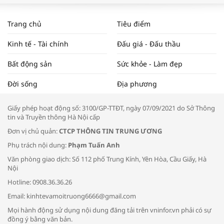
WORLDBANK DỰ BÁO KINH TẾ VIỆT
NAM NĂM 2024 VÀ NĂM 2025 | NHỊP
Trang chủ
Tiêu điểm
ĐẬP THỊ TRƯỜNG #62
Kinh tế - Tài chính
Đấu giá - Đấu thầu
Bất động sản
Sức khỏe - Làm đẹp
Tọa đàm “Xúc tiến thương mại: Khơi
Đời sống
Địa phương
thông đầu ra cho sản phẩm OCOP”
Giấy phép hoạt động số: 3100/GP-TTĐT, ngày 07/09/2021 do Sở Thông
tin và Truyền thông Hà Nội cấp
Đơn vị chủ quản:
CTCP THÔNG TIN TRUNG ƯƠNG
Phụ trách nội dung:
Phạm Tuấn Anh
Bác sĩ tư vấn cách phòng tránh bệnh
Văn phòng giao dịch: Số 112 phố Trung Kính, Yên Hòa, Cầu Giấy, Hà
đường hô hấp trong thời tiết giao mùa
Nội
Hotline: 0908.36.36.26
Email: kinhtevamoitruong6666@gmail.com
Mọi hành động sử dụng nội dung đăng tải trên vninfor.vn phải có sự
đồng ý bằng văn bản.