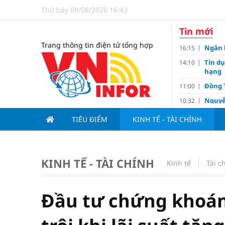
Thứ bảy 08/08/2026 16:43
Tin mới
Trang thông tin điện tử tổng hợp
Ngân 
16:15
Tín d
14:10
hạng
Đồng T
11:00
Nguyễ
10:32
3-1 ở 
TIÊU ĐIỂM
KINH TẾ - TÀI CHÍNH
Giá và
10:23
Các c
09:00
Lợi í
08:15
KINH TẾ - TÀI CHÍNH
Kinh tế
Tài c
Nới tr
07:00
Tử vi 
18:10
doanh
Đầu tư chứng khoán
Ngân h
17:10