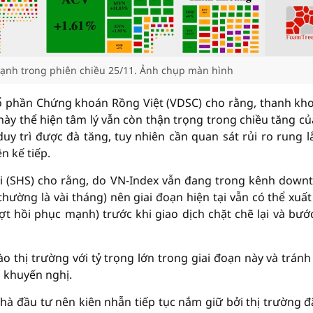
ạnh trong phiên chiều 25/11. Ảnh chụp màn hình
 cổ phần Chứng khoán Rồng Việt (VDSC) cho rằng, thanh kh
này thể hiện tâm lý vẫn còn thận trọng trong chiều tăng củ
uy trì được đà tăng, tuy nhiên cần quan sát rủi ro rung lắ
n kế tiếp.
i (SHS) cho rằng, do VN-Index vẫn đang trong kênh down
hường là vài tháng) nên giai đoạn hiện tại vẫn có thể xuất
 hồi phục mạnh) trước khi giao dịch chặt chẽ lại và bướ
 thị trường với tỷ trọng lớn trong giai đoạn này và trán
 khuyến nghị.
hà đầu tư nên kiên nhẫn tiếp tục nắm giữ bởi thị trường đ