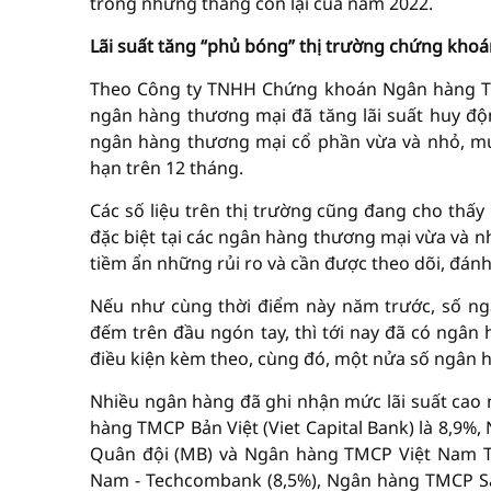
trong những tháng còn lại của năm 2022.
Lãi suất tăng “phủ bóng” thị trường chứng kho
Theo Công ty TNHH Chứng khoán Ngân hàng TMC
ngân hàng thương mại đã tăng lãi suất huy độ
ngân hàng thương mại cổ phần vừa và nhỏ, mức
hạn trên 12 tháng.
Các số liệu trên thị trường cũng đang cho thấy
đặc biệt tại các ngân hàng thương mại vừa và nh
tiềm ẩn những rủi ro và cần được theo dõi, đánh 
Nếu như cùng thời điểm này năm trước, số ngâ
đếm trên đầu ngón tay, thì tới nay đã có ngân
điều kiện kèm theo, cùng đó, một nửa số ngân h
Nhiều ngân hàng đã ghi nhận mức lãi suất cao nh
hàng TMCP Bản Việt (Viet Capital Bank) là 8,
Quân đội (MB) và Ngân hàng TMCP Việt Nam T
Nam - Techcombank (8,5%), Ngân hàng TMCP Sà