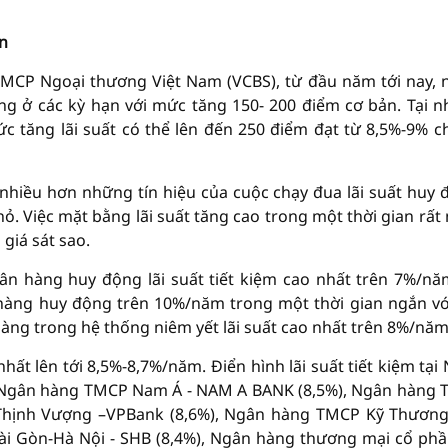
án
P Ngoại thương Việt Nam (VCBS), từ đầu năm tới nay, 
ng ở các kỳ hạn với mức tăng 150- 200 điểm cơ bản. Tại 
 tăng lãi suất có thể lên đến 250 điểm đạt từ 8,5%-9% c
 nhiều hơn những tín hiệu của cuộc chạy đua lãi suất huy 
ỏ. Việc mặt bằng lãi suất tăng cao trong một thời gian rất
giá sát sao.
n hàng huy động lãi suất tiết kiệm cao nhất trên 7%/nă
 hàng huy động trên 10%/năm trong một thời gian ngắn vớ
àng trong hệ thống niêm yết lãi suất cao nhất trên 8%/năm
ất lên tới 8,5%-8,7%/năm. Điển hình lãi suất tiết kiệm tại
9%, Ngân hàng TMCP Nam Á - NAM A BANK (8,5%), Ngân hàng
hịnh Vượng –VPBank (8,6%), Ngân hàng TMCP Kỹ Thương
i Gòn-Hà Nội - SHB (8,4%), Ngân hàng thương mại cổ phầ