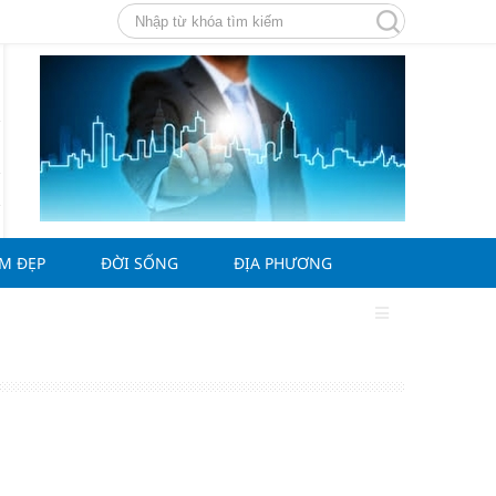
ÀM ĐẸP
ĐỜI SỐNG
ĐỊA PHƯƠNG