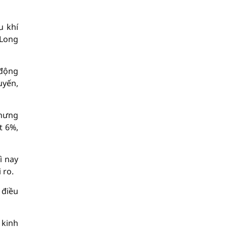
u khí
Long
 động
uyến,
nhưng
t 6%,
ì nay
 ro.
 điều
 kinh