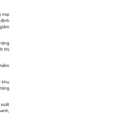
g mại
 định
 giảm
 năng
i thị
 hiểm
i khu
 tăng
 xuất
oanh,