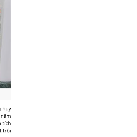
g huy
y năm
 tích
 trội