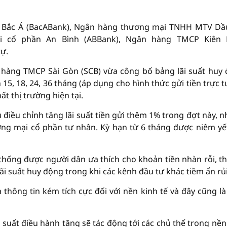
Bắc Á (BacABank), Ngân hàng thương mại TNHH MTV Dầ
i cổ phần An Bình (ABBank), Ngân hàng TMCP Kiên 
tự.
 hàng TMCP Sài Gòn (SCB) vừa công bố bảng lãi suất huy
15, 18, 24, 36 tháng (áp dụng cho hình thức gửi tiền trực t
ất thị trường hiện tại.
iều chỉnh tăng lãi suất tiền gửi thêm 1% trong đợt này, 
ng mại cổ phần tư nhân. Kỳ hạn từ 6 tháng được niêm yế
 thống được người dân ưa thích cho khoản tiền nhàn rỗi, th
ãi suất huy động trong khi các kênh đầu tư khác tiềm ẩn rủi
 thông tin kém tích cực đối với nền kinh tế và đây cũng là
 suất điều hành tăng sẽ tác động tới các chủ thể trong nền