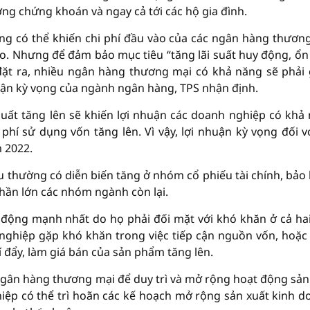
ng chứng khoán và ngay cả tới các hộ gia đình.
ăng có thể khiến chi phí đầu vào của các ngân hàng thươn
heo. Nhưng để đảm bảo mục tiêu “tăng lãi suất huy động, ổn
đặt ra, nhiều ngân hàng thương mại có khả năng sẽ phải
huận kỳ vọng của ngành ngân hàng, TPS nhận định.
suất tăng lên sẽ khiến lợi nhuận các doanh nghiệp có khả
phí sử dụng vốn tăng lên. Vì vậy, lợi nhuận kỳ vọng đối vớ
 2022.
hiếu thường có diễn biến tăng ở nhóm cổ phiếu tài chính, bảo
hần lớn các nhóm ngành còn lại.
c động mạnh nhất do họ phải đối mặt với khó khăn ở cả ha
 nghiệp gặp khó khăn trong việc tiếp cận nguồn vốn, hoặc
í đẩy, làm giá bán của sản phẩm tăng lên.
ngân hàng thương mại để duy trì và mở rộng hoạt động sản
ghiệp có thể trì hoãn các kế hoạch mở rộng sản xuất kinh d