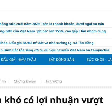
hàng nửa cuối năm 2026: Trên lo thanh khoản, dưới ngại nợ xấu
ụng/GDP của Việt Nam "phình" lên 155%, cao gấp 3 lần nhóm cùng
háp: Đấu giá 58.965 m² đất và nhà xưởng tại xã Tân Hồng
n Đình Bắc tỏa sáng với cú đúp giúp tuyển Việt Nam hạ Campuchia
ASEAN Cup 2026
ĐẤU GIÁ - ĐẤU THẦU
BẤT ĐỘNG SẢN
SỨC KHỎE - L
ng hôm nay 8/8: Vàng thế giới "nhảy vọt"
ổ phiếu IPO có được phân bổ dòng vốn mới từ nâng hạng thị trường?
ch của nước chanh gừng
hính
Chứng khoán
Thị trường
ần tiền gửi Kho bạc Nhà nước: Không chỉ 4 ngân hàng được lợi
hôm nay, xem tử vi 12 con giáp hôm nay ngày 8/8/2026: Tuổi Mão kinh
 thuận lợi
 khó có lợi nhuận vượt
àng nửa đầu năm 2026: Áp lực đằng sau niềm vui lãi lớn