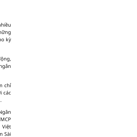
nhiều
những
ho kỳ
động,
 ngắn
m chỉ
i các
.
 Ngân
 TMCP
 Việt
n Sài