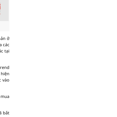
oản ở
a các
c tại
trend
 hiện
c vào
h mua
ã bắt