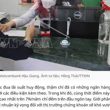
 Vietcombank Hậu Giang. Ảnh tư liệu: Hồng Thái/TTXVN
 đua lãi suất huy động, thậm chí đã có những ngân hàn
 các điều kiện kèm theo. Trong khi đó, cùng thời điểm nà
 cao nhất trên 7%/năm chỉ đếm trên đầu ngón tay. Giới phân
ợi nhuận kỳ vọng đối với thị trường chứng khoán sẽ khó vượt