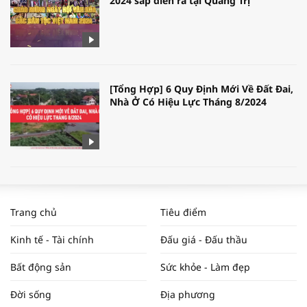
2024 sắp diễn ra tại Quảng Trị
[Tổng Hợp] 6 Quy Định Mới Về Đất Đai,
Nhà Ở Có Hiệu Lực Tháng 8/2024
WORLDBANK DỰ BÁO KINH TẾ VIỆT
NAM NĂM 2024 VÀ NĂM 2025 | NHỊP
Trang chủ
Tiêu điểm
ĐẬP THỊ TRƯỜNG #62
Kinh tế - Tài chính
Đấu giá - Đấu thầu
Bất động sản
Sức khỏe - Làm đẹp
Tọa đàm “Xúc tiến thương mại: Khơi
Đời sống
Địa phương
thông đầu ra cho sản phẩm OCOP”