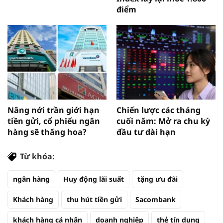
điểm
Nâng nới trần giới hạn
Chiến lược các tháng
tiền gửi, cổ phiếu ngân
cuối năm: Mở ra chu kỳ
hàng sẽ thăng hoa?
đầu tư dài hạn
Từ khóa:
ngân hàng
Huy động lãi suất
tặng ưu đãi
Khách hàng
thu hút tiền gửi
Sacombank
khách hàng cá nhân
doanh nghiệp
thẻ tín dụng