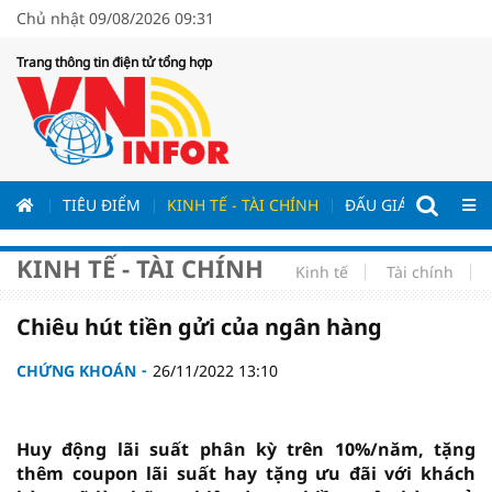
Chủ nhật 09/08/2026 09:31
Trang thông tin điện tử tổng hợp
ƯƠNG
TIÊU ĐIỂM
KINH TẾ - TÀI CHÍNH
ĐẤU GIÁ - ĐẤU THẦ
KINH TẾ - TÀI CHÍNH
Kinh tế
Tài chính
Chiêu hút tiền gửi của ngân hàng
CHỨNG KHOÁN
26/11/2022 13:10
Huy động lãi suất phân kỳ trên 10%/năm, tặng
thêm coupon lãi suất hay tặng ưu đãi với khách