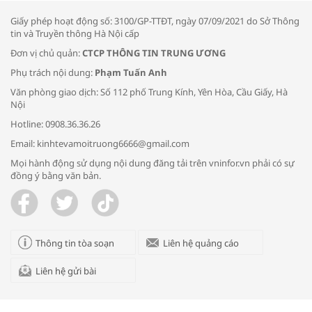
Giấy phép hoạt động số: 3100/GP-TTĐT, ngày 07/09/2021 do Sở Thông
tin và Truyền thông Hà Nội cấp
Đơn vị chủ quản:
CTCP THÔNG TIN TRUNG ƯƠNG
Phụ trách nội dung:
Phạm Tuấn Anh
Bác sĩ tư vấn cách phòng tránh bệnh
Văn phòng giao dịch: Số 112 phố Trung Kính, Yên Hòa, Cầu Giấy, Hà
đường hô hấp trong thời tiết giao mùa
Nội
Hotline: 0908.36.36.26
Email: kinhtevamoitruong6666@gmail.com
Mọi hành động sử dụng nội dung đăng tải trên vninfor.vn phải có sự
đồng ý bằng văn bản.
Trao yêu thương cho em
Thông tin tòa soạn
Liên hệ quảng cáo
Liên hệ gửi bài
Kon Tum giải cứu nạn nhân bị lừa bán
sang Campuchia