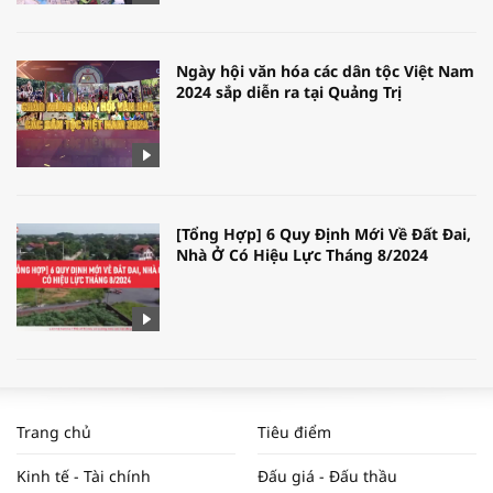
Ngày hội văn hóa các dân tộc Việt Nam
2024 sắp diễn ra tại Quảng Trị
[Tổng Hợp] 6 Quy Định Mới Về Đất Đai,
Nhà Ở Có Hiệu Lực Tháng 8/2024
WORLDBANK DỰ BÁO KINH TẾ VIỆT
NAM NĂM 2024 VÀ NĂM 2025 | NHỊP
Trang chủ
Tiêu điểm
ĐẬP THỊ TRƯỜNG #62
Kinh tế - Tài chính
Đấu giá - Đấu thầu