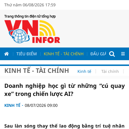
Thứ năm 06/08/2026 17:59
Trang thông tin điện tử tổng hợp
ƯƠNG
TIÊU ĐIỂM
KINH TẾ - TÀI CHÍNH
ĐẤU GIÁ - ĐẤU THẦ
KINH TẾ - TÀI CHÍNH
Kinh tế
Tài chính
Doanh nghiệp học gì từ những “cú quay
xe” trong chiến lược AI?
KINH TẾ
08/07/2026 09:00
Sau làn sóng thay thế lao động bằng trí tuệ nhân