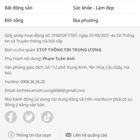
Bất động sản
Sức khỏe - Làm đẹp
Tọa đàm “Xúc tiến thương mại: Khơi
Đời sống
Địa phương
thông đầu ra cho sản phẩm OCOP”
Giấy phép hoạt động số: 3100/GP-TTĐT, ngày 07/09/2021 do Sở Thông
tin và Truyền thông Hà Nội cấp
Đơn vị chủ quản:
CTCP THÔNG TIN TRUNG ƯƠNG
Phụ trách nội dung:
Phạm Tuấn Anh
Bác sĩ tư vấn cách phòng tránh bệnh
Văn phòng giao dịch: Số 112 phố Trung Kính, Yên Hòa, Cầu Giấy, Hà
đường hô hấp trong thời tiết giao mùa
Nội
Hotline: 0908.36.36.26
Email: kinhtevamoitruong6666@gmail.com
Mọi hành động sử dụng nội dung đăng tải trên vninfor.vn phải có sự
đồng ý bằng văn bản.
Trao yêu thương cho em
Thông tin tòa soạn
Liên hệ quảng cáo