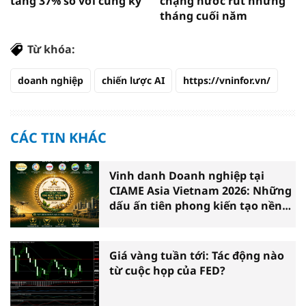
tăng 37% so với cùng kỳ
chặng nước rút những
tháng cuối năm
Từ khóa:
doanh nghiệp
chiến lược AI
https://vninfor.vn/
CÁC TIN KHÁC
Vinh danh Doanh nghiệp tại
CIAME Asia Vietnam 2026: Những
dấu ấn tiên phong kiến tạo nền
nông nghiệp hiện đại
Giá vàng tuần tới: Tác động nào
từ cuộc họp của FED?