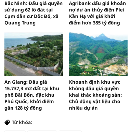
Bắc Ninh: Đấu giá quyền
Agribank đấu giá khoản
sử dụng 62 lô đất tại
nợ dự án thủy điện Plei
Cụm dân cư Dốc Đỏ, xã
Kần Hạ với giá khởi
Quang Trung
điểm hơn 385 tỷ đồng
An Giang: Đấu giá
Khoanh định khu vực
15.737,3 m2 đất tại khu
không đấu giá quyền
phố Bãi Bổn, đặc khu
khai thác khoáng sản:
Phú Quốc, khởi điểm
Chủ động vật liệu cho
gần 128 tỷ đồng
nhiều dự án
Từ khóa: