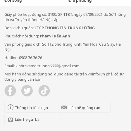
Đời sống
Địa phương
thông đầu ra cho sản phẩm OCOP”
Giấy phép hoạt động số: 3100/GP-TTĐT, ngày 07/09/2021 do Sở Thông
tin và Truyền thông Hà Nội cấp
Đơn vị chủ quản:
CTCP THÔNG TIN TRUNG ƯƠNG
Phụ trách nội dung:
Phạm Tuấn Anh
Bác sĩ tư vấn cách phòng tránh bệnh
Văn phòng giao dịch: Số 112 phố Trung Kính, Yên Hòa, Cầu Giấy, Hà
đường hô hấp trong thời tiết giao mùa
Nội
Hotline: 0908.36.36.26
Email: kinhtevamoitruong6666@gmail.com
Mọi hành động sử dụng nội dung đăng tải trên vninfor.vn phải có sự
đồng ý bằng văn bản.
Trao yêu thương cho em
Thông tin tòa soạn
Liên hệ quảng cáo
Liên hệ gửi bài
Kon Tum giải cứu nạn nhân bị lừa bán