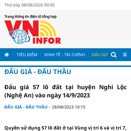
Thứ bảy 08/08/2026 00:05
Trang thông tin điện tử tổng hợp
ƯƠNG
TIÊU ĐIỂM
KINH TẾ - TÀI CHÍNH
ĐẤU GIÁ - ĐẤU THẦ
ĐẤU GIÁ - ĐẤU THẦU
Đấu giá 57 lô đất tại huyện Nghi Lộc
(Nghệ An) vào ngày 14/9/2023
ĐẤU GIÁ - ĐẤU THẦU
28/08/2023 10:15
Quyền sử dụng 57 lô đất ở tại Vùng vị trí 6 và vị trí 7,