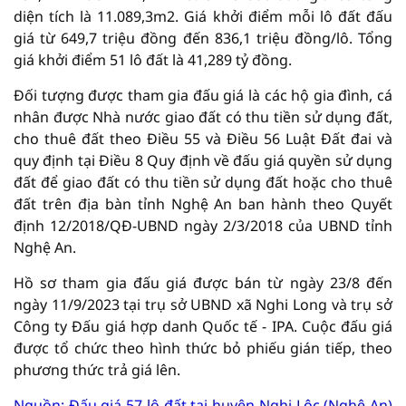
diện tích là 11.089,3m2. Giá khởi điểm mỗi lô đất đấu
giá từ 649,7 triệu đồng đến 836,1 triệu đồng/lô. Tổng
giá khởi điểm 51 lô đất là 41,289 tỷ đồng.
Đối tượng được tham gia đấu giá là các hộ gia đình, cá
nhân được Nhà nước giao đất có thu tiền sử dụng đất,
cho thuê đất theo Điều 55 và Điều 56 Luật Đất đai và
quy định tại Điều 8 Quy định về đấu giá quyền sử dụng
đất để giao đất có thu tiền sử dụng đất hoặc cho thuê
đất trên địa bàn tỉnh Nghệ An ban hành theo Quyết
định 12/2018/QĐ-UBND ngày 2/3/2018 của UBND tỉnh
Nghệ An.
Hồ sơ tham gia đấu giá được bán từ ngày 23/8 đến
ngày 11/9/2023 tại trụ sở UBND xã Nghi Long và trụ sở
Công ty Đấu giá hợp danh Quốc tế - IPA. Cuộc đấu giá
được tổ chức theo hình thức bỏ phiếu gián tiếp, theo
phương thức trả giá lên.
Nguồn: Đấu giá 57 lô đất tại huyện Nghi Lộc (Nghệ An)