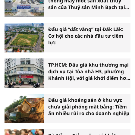
thống máy móc sản xuất thủy
sản của Thuỷ sản Minh Bạch tại
Cà Mau
Đấu giá “đất vàng” tại Đắk Lắk:
Cơ hội cho các nhà đầu tư tiềm
lực
TP.HCM: Đấu giá khu thương mại
dịch vụ tại Tòa nhà H3, phường
Khánh Hội, với giá khởi điểm hơn
36 tỷ đồng
Đấu giá khoáng sản ở khu vực
chưa giải phóng mặt bằng: Tiềm
ẩn nhiều rủi ro cho doanh nghiệp