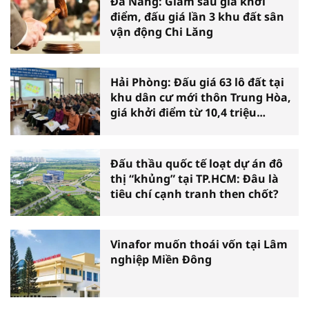
Đà Nẵng: Giảm sâu giá khởi
điểm, đấu giá lần 3 khu đất sân
vận động Chi Lăng
Hải Phòng: Đấu giá 63 lô đất tại
khu dân cư mới thôn Trung Hòa,
giá khởi điểm từ 10,4 triệu
đồng/m2
Đấu thầu quốc tế loạt dự án đô
thị “khủng” tại TP.HCM: Đâu là
tiêu chí cạnh tranh then chốt?
Vinafor muốn thoái vốn tại Lâm
nghiệp Miền Đông