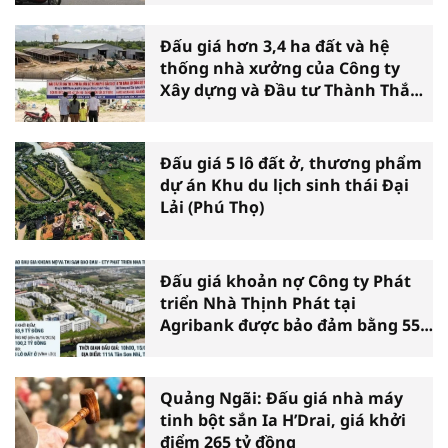
Đấu giá hơn 3,4 ha đất và hệ
thống nhà xưởng của Công ty
Xây dựng và Đầu tư Thành Thắng
tại Cần Thơ
Đấu giá 5 lô đất ở, thương phẩm
dự án Khu du lịch sinh thái Đại
Lải (Phú Thọ)
Đấu giá khoản nợ Công ty Phát
triển Nhà Thịnh Phát tại
Agribank được bảo đảm bằng 55
lô đất xã Vĩnh Lộc (TP.HCM)
Quảng Ngãi: Đấu giá nhà máy
tinh bột sắn Ia H’Drai, giá khởi
điểm 265 tỷ đồng