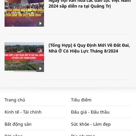
Ngày hội văn hóa các dân tộc Việt Nam
2024 sắp diễn ra tại Quảng Trị
[Tổng Hợp] 6 Quy Định Mới Về Đất Đai,
Nhà Ở Có Hiệu Lực Tháng 8/2024
WORLDBANK DỰ BÁO KINH TẾ VIỆT
NAM NĂM 2024 VÀ NĂM 2025 | NHỊP
Trang chủ
Tiêu điểm
ĐẬP THỊ TRƯỜNG #62
Kinh tế - Tài chính
Đấu giá - Đấu thầu
Bất động sản
Sức khỏe - Làm đẹp
Tọa đàm “Xúc tiến thương mại: Khơi