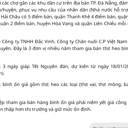
các chợ gần các khu dân cư trên địa bàn TP. Đà Nẵng, đả
ận/huyện, phục vụ nhu cầu của nhân dân (Nhà nước hỗ trơ
 quận Hải Châu có 5 điểm bán, quận Thanh Khê 4 điểm bán, quậ
uận 2 điểm bán, huyện Hòa Vang và quận Liên Chiểu mỗi 
là Công ty TNHH Đắc Vinh, Công ty Chăn nuôi C.P Việt Nam 
yên. Đây là 3 đơn vị nhiều năm tham gia bán thịt heo bì
 3 ngày giáp Tết Nguyên đán, dự kiến từ ngày 18/01/2
h).
h ổn giá gồm thịt heo các loại (thịt vai, thịt mông, ba 
ệp tham gia bán hàng bình ổn giá phải niêm yết giá công 
ấp hơn thị trường và giữ mức ổn định.