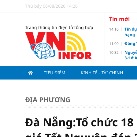
Thứ bảy 08/08/2026 14:26
Tin mới
Trang thông tin điện tử tổng hợp
Tín d
14:10
hạng
Đồng T
11:00
Nguyễ
10:32
3-1 ở 
Giá và
10:23
TIÊU ĐIỂM
KINH TẾ - TÀI CHÍNH
Các c
09:00
Lợi í
08:15
Nới tr
07:00
ĐỊA PHƯƠNG
Tử vi 
18:10
doanh
Ngân h
17:10
Đà Nẵng:Tổ chức 18 
Quy h
17:00
sản V