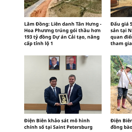
Lâm Đồng: Liên danh Tân Hưng -
Đấu giá 
Hoa Phương trúng gói thầu hơn
sản tại 
193 tỷ đồng Dự án Cải tạo, nâng
quan điể
cấp tỉnh lộ 1
tham gia
Điện Biên khảo sát mô hình
Điện Biê
chính số tại Saint Petersburg
đồng bào