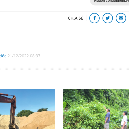
Nguồn congthuong.v
CHIA SẺ
 dốc
21/12/2022 08:37