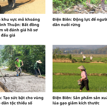
5 khu vực mỏ khoáng
Điện Biên: Động lực để ngườ
Ninh Thuận: Bất đồng
dân nuôi rừng
m về đánh giá hồ sơ
 đấu giá
n: Tạo sức bật cho vùng
Điện Biên: Sản phẩm sản xu
 dân tộc thiểu số
lúa gạo giảm kích thước