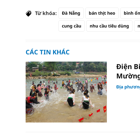
Từ khóa:
Đà Nẵng
bán thịt heo
bình ổn
cung cầu
nhu cầu tiêu dùng
m
CÁC TIN KHÁC
Điện B
Mường
Địa phươn