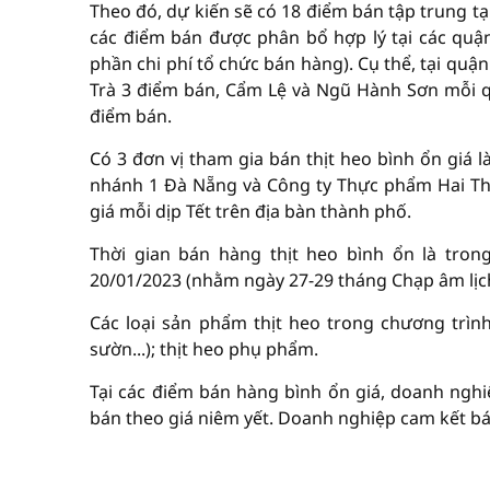
Theo đó, dự kiến sẽ có 18 điểm bán tập trung tại 
các điểm bán được phân bổ hợp lý tại các qu
phần chi phí tổ chức bán hàng). Cụ thể, tại
Trà 3 điểm bán, Cẩm Lệ và Ngũ Hành Sơn mỗi q
điểm bán.
Có 3 đơn vị tham gia bán thịt heo bình ổn giá 
nhánh 1 Đà Nẵng và Công ty Thực phẩm Hai Thu
giá mỗi dịp Tết trên địa bàn thành phố.
Thời gian bán hàng thịt heo bình ổn là trong
20/01/2023 (nhằm ngày 27-29 tháng Chạp âm lịc
Các loại sản phẩm thịt heo trong chương trình bìn
sườn...); thịt heo phụ phẩm.
Tại các điểm bán hàng bình ổn giá, doanh nghi
bán theo giá niêm yết. Doanh nghiệp cam kết bán th