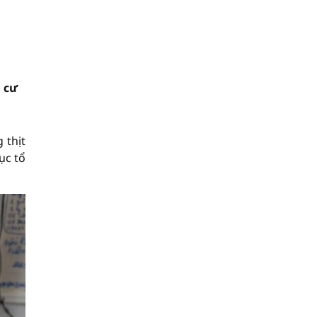
n cư
 thịt
tục tổ