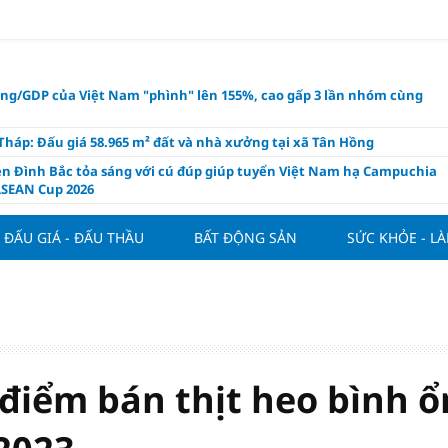
ụng/GDP của Việt Nam "phình" lên 155%, cao gấp 3 lần nhóm cùng
háp: Đấu giá 58.965 m² đất và nhà xưởng tại xã Tân Hồng
n Đình Bắc tỏa sáng với cú đúp giúp tuyển Việt Nam hạ Campuchia
ASEAN Cup 2026
ng hôm nay 8/8: Vàng thế giới "nhảy vọt"
ĐẤU GIÁ - ĐẤU THẦU
BẤT ĐỘNG SẢN
SỨC KHỎE - L
ổ phiếu IPO có được phân bổ dòng vốn mới từ nâng hạng thị trường?
ch của nước chanh gừng
ần tiền gửi Kho bạc Nhà nước: Không chỉ 4 ngân hàng được lợi
hôm nay, xem tử vi 12 con giáp hôm nay ngày 8/8/2026: Tuổi Mão kinh
 thuận lợi
àng nửa đầu năm 2026: Áp lực đằng sau niềm vui lãi lớn
điểm bán thịt heo bình ổ
oạch và hạ tầng đang mở ra chu kỳ tăng trưởng mới của bất động
iệt Nam