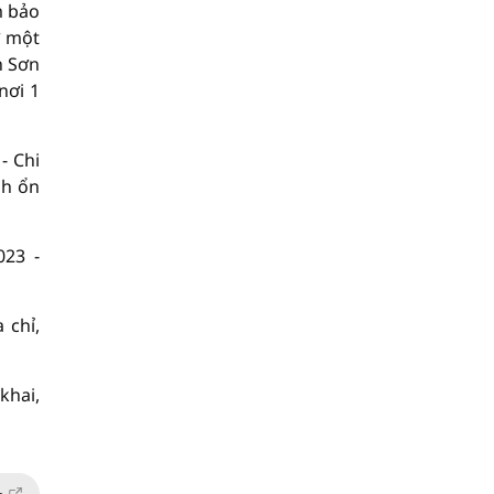
m bảo
̣ một
n Sơn
nơi 1
- Chi
nh ổn
023 -
chỉ,
khai,