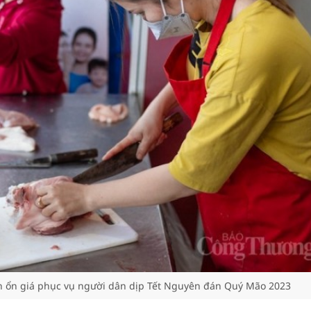
nh ổn giá phục vụ người dân dịp Tết Nguyên đán Quý Mão 2023