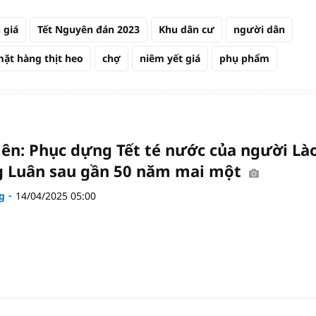
 giá
Tết Nguyên đán 2023
Khu dân cư
người dân
ặt hàng thịt heo
chợ
niêm yết giá
phụ phẩm
iên: Phục dựng Tết té nước của người Là
 Luân sau gần 50 năm mai một
g
14/04/2025 05:00