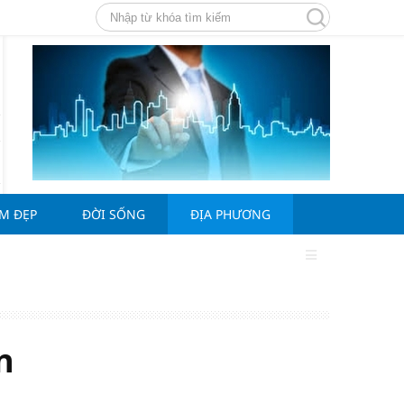
ÀM ĐẸP
ĐỜI SỐNG
ĐỊA PHƯƠNG
n