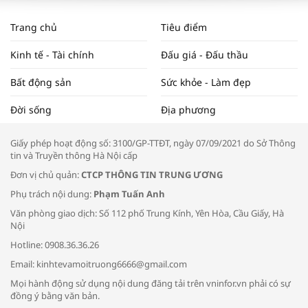
WORLDBANK DỰ BÁO KINH TẾ VIỆT
NAM NĂM 2024 VÀ NĂM 2025 | NHỊP
Trang chủ
Tiêu điểm
ĐẬP THỊ TRƯỜNG #62
Kinh tế - Tài chính
Đấu giá - Đấu thầu
Bất động sản
Sức khỏe - Làm đẹp
Tọa đàm “Xúc tiến thương mại: Khơi
Đời sống
Địa phương
thông đầu ra cho sản phẩm OCOP”
Giấy phép hoạt động số: 3100/GP-TTĐT, ngày 07/09/2021 do Sở Thông
tin và Truyền thông Hà Nội cấp
Đơn vị chủ quản:
CTCP THÔNG TIN TRUNG ƯƠNG
Phụ trách nội dung:
Phạm Tuấn Anh
Bác sĩ tư vấn cách phòng tránh bệnh
Văn phòng giao dịch: Số 112 phố Trung Kính, Yên Hòa, Cầu Giấy, Hà
đường hô hấp trong thời tiết giao mùa
Nội
Hotline: 0908.36.36.26
Email: kinhtevamoitruong6666@gmail.com
Mọi hành động sử dụng nội dung đăng tải trên vninfor.vn phải có sự
đồng ý bằng văn bản.