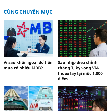
CÙNG CHUYÊN MỤC
Vì sao khối ngoại đổ tiền
Sau nhịp điều chỉnh
mua cổ phiếu MBB?
tháng 7, kỳ vọng VN-
Index lấy lại mốc 1.800
điểm