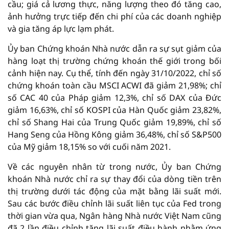
cầu; giá cả lương thực, năng lượng theo đó tăng cao,
ảnh hưởng trực tiếp đến chi phí của các doanh nghiệp
và gia tăng áp lực lạm phát.
Ủy ban Chứng khoán Nhà nước dẫn ra sự sụt giảm của
hàng loạt thị trường chứng khoán thế giới trong bối
cảnh hiện nay. Cụ thể, tính đến ngày 31/10/2022, chỉ số
chứng khoán toàn cầu MSCI ACWI đã giảm 21,98%; chỉ
số CAC 40 của Pháp giảm 12,3%, chỉ số DAX của Đức
giảm 16,63%, chỉ số KOSPI của Hàn Quốc giảm 23,82%,
chỉ số Shang Hai của Trung Quốc giảm 19,89%, chỉ số
Hang Seng của Hồng Kông giảm 36,48%, chỉ số S&P500
của Mỹ giảm 18,15% so với cuối năm 2021.
Về các nguyên nhân từ trong nước, Ủy ban Chứng
khoán Nhà nước chỉ ra sự thay đổi của dòng tiền trên
thị trường dưới tác động của mặt bằng lãi suất mới.
Sau các bước điều chỉnh lãi suất liên tục của Fed trong
thời gian vừa qua, Ngân hàng Nhà nước Việt Nam cũng
đã 2 lần điều chỉnh tăng lãi suất điều hành nhằm ứng