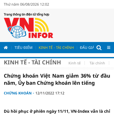
Thứ năm 06/08/2026 12:02
Trang thông tin điện tử tổng hợp
ƯƠNG
TIÊU ĐIỂM
KINH TẾ - TÀI CHÍNH
ĐẤU GIÁ - ĐẤU THẦ
KINH TẾ - TÀI CHÍNH
Kinh tế
Tài chính
Chứng khoán Việt Nam giảm 36% từ đầu
năm, Ủy ban Chứng khoán lên tiếng
CHỨNG KHOÁN
12/11/2022 17:12
Dù hồi phục ở phiên ngày 11/11, VN-Index vẫn là chỉ