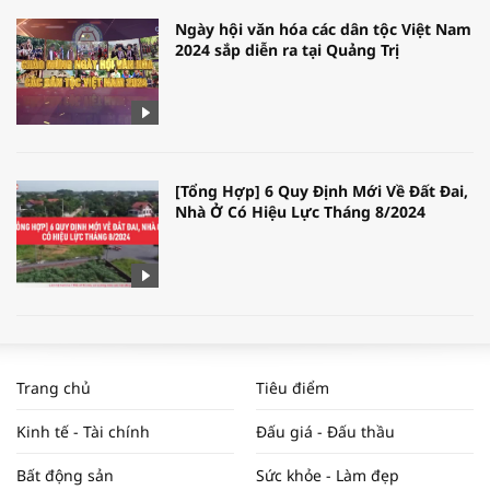
Ngày hội văn hóa các dân tộc Việt Nam
2024 sắp diễn ra tại Quảng Trị
[Tổng Hợp] 6 Quy Định Mới Về Đất Đai,
Nhà Ở Có Hiệu Lực Tháng 8/2024
WORLDBANK DỰ BÁO KINH TẾ VIỆT
NAM NĂM 2024 VÀ NĂM 2025 | NHỊP
Trang chủ
Tiêu điểm
ĐẬP THỊ TRƯỜNG #62
Kinh tế - Tài chính
Đấu giá - Đấu thầu
Bất động sản
Sức khỏe - Làm đẹp