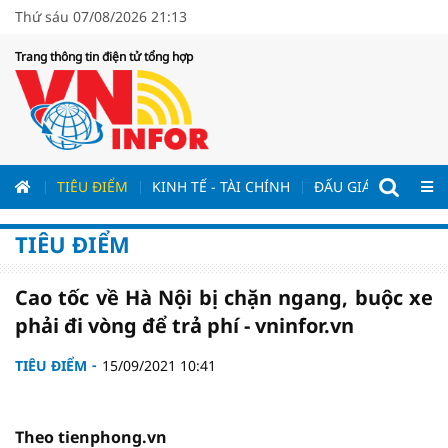
Thứ sáu 07/08/2026 21:13
Trang thông tin điện tử tổng hợp
ƯƠNG
TIÊU ĐIỂM
KINH TẾ - TÀI CHÍNH
ĐẤU GIÁ - ĐẤU THẦ
TIÊU ĐIỂM
Cao tốc về Hà Nội bị chặn ngang, buộc xe
phải đi vòng để trả phí - vninfor.vn
TIÊU ĐIỂM
15/09/2021 10:41
Theo tienphong.vn