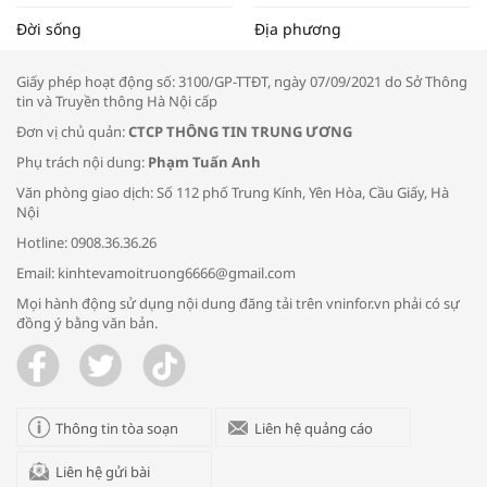
Tọa đàm “Xúc tiến thương mại: Khơi
Đời sống
Địa phương
thông đầu ra cho sản phẩm OCOP”
Giấy phép hoạt động số: 3100/GP-TTĐT, ngày 07/09/2021 do Sở Thông
tin và Truyền thông Hà Nội cấp
Đơn vị chủ quản:
CTCP THÔNG TIN TRUNG ƯƠNG
Phụ trách nội dung:
Phạm Tuấn Anh
Bác sĩ tư vấn cách phòng tránh bệnh
Văn phòng giao dịch: Số 112 phố Trung Kính, Yên Hòa, Cầu Giấy, Hà
đường hô hấp trong thời tiết giao mùa
Nội
Hotline: 0908.36.36.26
Email: kinhtevamoitruong6666@gmail.com
Mọi hành động sử dụng nội dung đăng tải trên vninfor.vn phải có sự
đồng ý bằng văn bản.
Trao yêu thương cho em
Thông tin tòa soạn
Liên hệ quảng cáo
Liên hệ gửi bài