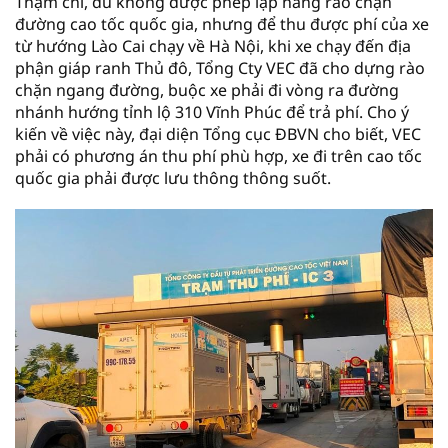
Thậm chí, dù không được phép lập hàng rào chặn
đường cao tốc quốc gia, nhưng để thu được phí của xe
từ hướng Lào Cai chạy về Hà Nội, khi xe chạy đến địa
phận giáp ranh Thủ đô, Tổng Cty VEC đã cho dựng rào
chặn ngang đường, buộc xe phải đi vòng ra đường
nhánh hướng tỉnh lộ 310 Vĩnh Phúc để trả phí. Cho ý
kiến về việc này, đại diện Tổng cục ĐBVN cho biết, VEC
phải có phương án thu phí phù hợp, xe đi trên cao tốc
quốc gia phải được lưu thông thông suốt.