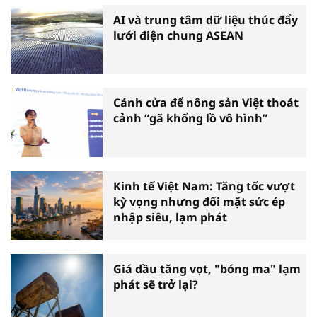
AI và trung tâm dữ liệu thúc đẩy
lưới điện chung ASEAN
Cánh cửa để nông sản Việt thoát
cảnh “gã khổng lồ vô hình”
Kinh tế Việt Nam: Tăng tốc vượt
kỳ vọng nhưng đối mặt sức ép
nhập siêu, lạm phát
Giá dầu tăng vọt, "bóng ma" lạm
phát sẽ trở lại?