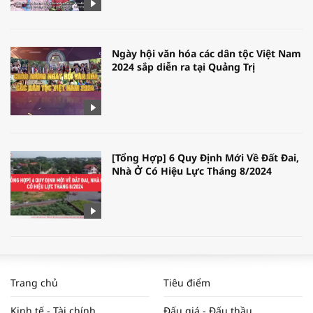
Ngày hội văn hóa các dân tộc Việt Nam
2024 sắp diễn ra tại Quảng Trị
[Tổng Hợp] 6 Quy Định Mới Về Đất Đai,
Nhà Ở Có Hiệu Lực Tháng 8/2024
WORLDBANK DỰ BÁO KINH TẾ VIỆT
NAM NĂM 2024 VÀ NĂM 2025 | NHỊP
Trang chủ
Tiêu điểm
ĐẬP THỊ TRƯỜNG #62
Kinh tế - Tài chính
Đấu giá - Đấu thầu