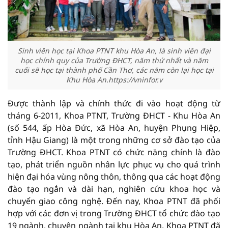
Sinh viên học tại Khoa PTNT khu Hòa An, là sinh viên đại
học chính quy của Trường ĐHCT, năm thứ nhất và năm
cuối sẽ học tại thành phố Cần Thơ, các năm còn lại học tại
Khu Hòa An.https://vninfor.v
Được thành lập và chính thức đi vào hoạt động từ
tháng 6-2011, Khoa PTNT, Trường ĐHCT - Khu Hòa An
(số 544, ấp Hòa Đức, xã Hòa An, huyện Phụng Hiệp,
tỉnh Hậu Giang) là một trong những cơ sở đào tạo của
Trường ĐHCT. Khoa PTNT có chức năng chính là đào
tạo, phát triển nguồn nhân lực phục vụ cho quá trình
hiện đại hóa vùng nông thôn, thông qua các hoạt động
đào tạo ngắn và dài hạn, nghiên cứu khoa học và
chuyển giao công nghệ. Đến nay, Khoa PTNT đã phối
hợp với các đơn vị trong Trường ĐHCT tổ chức đào tạo
19 ngành, chuyên ngành tại khu Hòa An. Khoa PTNT đã