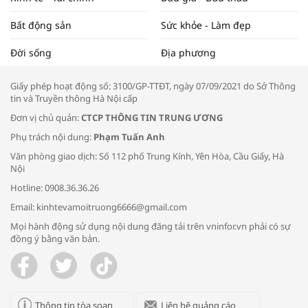
Bất động sản
Sức khỏe - Làm đẹp
Tọa đàm “Xúc tiến thương mại: Khơi
Đời sống
Địa phương
thông đầu ra cho sản phẩm OCOP”
Giấy phép hoạt động số: 3100/GP-TTĐT, ngày 07/09/2021 do Sở Thông
tin và Truyền thông Hà Nội cấp
Đơn vị chủ quản:
CTCP THÔNG TIN TRUNG ƯƠNG
Phụ trách nội dung:
Phạm Tuấn Anh
Bác sĩ tư vấn cách phòng tránh bệnh
Văn phòng giao dịch: Số 112 phố Trung Kính, Yên Hòa, Cầu Giấy, Hà
đường hô hấp trong thời tiết giao mùa
Nội
Hotline: 0908.36.36.26
Email: kinhtevamoitruong6666@gmail.com
Mọi hành động sử dụng nội dung đăng tải trên vninfor.vn phải có sự
đồng ý bằng văn bản.
Trao yêu thương cho em
Thông tin tòa soạn
Liên hệ quảng cáo