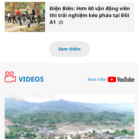
Điện Biên: Hơn 60 vận động viên
thi trải nghiệm kéo pháo tại Đồi
A1
Xem thêm
VIDEOS
Xem trên