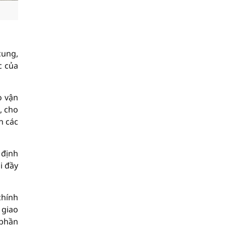
cung,
c của
o vận
, cho
n các
 định
i đầy
chính
 giao
 phần