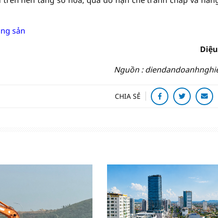
u trên nền tảng số hóa, qua đó hạn chế tranh chấp và nân
ộng sản
Diệu
Nguồn : diendandoanhnghi
CHIA SẺ