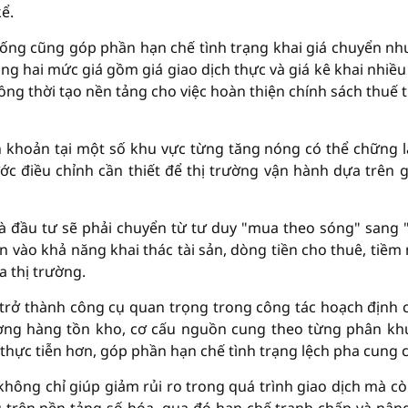
ể.
thống cũng góp phần hạn chế tình trạng khai giá chuyển n
ong hai mức giá gồm giá giao dịch thực và giá kê khai nhiề
đồng thời tạo nền tảng cho việc hoàn thiện chính sách thuế 
 khoản tại một số khu vực từng tăng nóng có thể chững l
ớc điều chỉnh cần thiết để thị trường vận hành dựa trên gi
hà đầu tư sẽ phải chuyển từ tư duy "mua theo sóng" sang
ơn vào khả năng khai thác tài sản, dòng tiền cho thuê, tiềm
a thị trường.
ẽ trở thành công cụ quan trọng trong công tác hoạch định 
ượng hàng tồn kho, cơ cấu nguồn cung theo từng phân kh
t thực tiễn hơn, góp phần hạn chế tình trạng lệch pha cung 
không chỉ giúp giảm rủi ro trong quá trình giao dịch mà cò