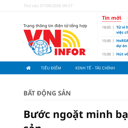
Thứ sáu 07/08/2026 00:57
Tin mới
Trang thông tin điện tử tổng hợp
Tử vi 
18:05
việc 
HoREA
15:00
dự án
Hút vố
15:00
Động 
13:15
TIÊU ĐIỂM
KINH TẾ - TÀI CHÍNH
Nghiê
13:00
Vì sa
11:00
Dùng l
10:10
BẤT ĐỘNG SẢN
Giá v
10:10
Tuyển 
10:07
nảy l
Bước ngoặt minh bạ
Đề xu
09:15