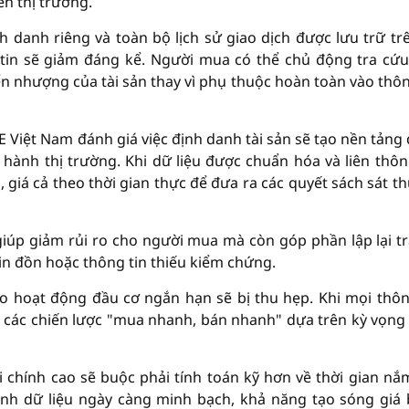
n thị trường.
 danh riêng và toàn bộ lịch sử giao dịch được lưu trữ tr
 tin sẽ giảm đáng kể. Người mua có thể chủ động tra cứu
ển nhượng của tài sản thay vì phụ thuộc hoàn toàn vào thôn
Việt Nam đánh giá việc định danh tài sản sẽ tạo nền tảng
hành thị trường. Khi dữ liệu được chuẩn hóa và liên thôn
 giá cả theo thời gian thực để đưa ra các quyết sách sát th
iúp giảm rủi ro cho người mua mà còn góp phần lập lại tr
tin đồn hoặc thông tin thiếu kiểm chứng.
o hoạt động đầu cơ ngắn hạn sẽ bị thu hẹp. Khi mọi thôn
i, các chiến lược "mua nhanh, bán nhanh" dựa trên kỳ vọng
 chính cao sẽ buộc phải tính toán kỹ hơn về thời gian nắ
ảnh dữ liệu ngày càng minh bạch, khả năng tạo sóng giá