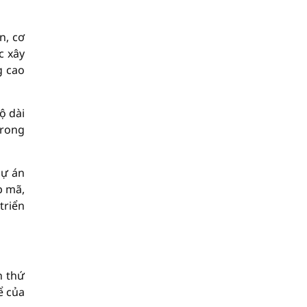
n, cơ
c xây
g cao
ộ dài
trong
dự án
p mã,
triển
n thứ
ể của