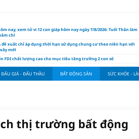
hôm nay, xem tử vi 12 con giáp hôm nay ngày 7/8/2026: Tuổi Thân làm
chăm chỉ
 đề xuất chỉ áp dụng thời hạn sử dụng chung cư theo niên hạn với
 xây mới
n FDI chất lượng cao cho mục tiêu tăng trưởng 2 con số
lực nào để Việt Nam hiện thực hóa mục tiêu tăng trưởng 10%?
ĐẤU GIÁ - ĐẤU THẦU
BẤT ĐỘNG SẢN
SỨC KHỎE - L
n cứu tính tiền gửi Kho bạc vào nguồn vốn huy động của ngân hàng
o Mỹ cùng Nhật Bản "nâng đỡ" đồng yên?
á tía tô thế nào để hỗ trợ làm đẹp da, mượt tóc?
àng hôm nay 6/8: "Nhảy vọt" sau một đêm
Việt Nam tính bài toán xoay tua tại ASEAN Cup 2026 và màn đáp trả
ửa của Hoàng Hên
ch thị trường bất động
ất đưa kim cương vào ngành nghề kinh doanh có điều kiện như vàn