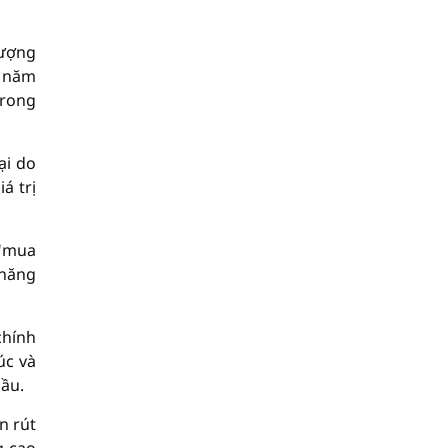
hượng
u năm
trong
ại do
á trị
 "mua
 năng
chính
úc và
cầu.
n rút