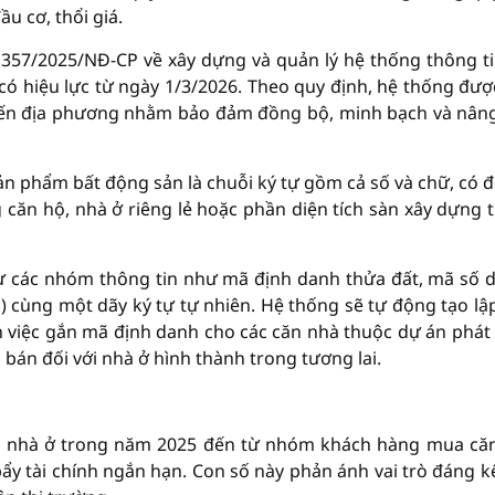
u cơ, thổi giá.
357/2025/NĐ-CP về xây dựng và quản lý hệ thống thông ti
 có hiệu lực từ ngày 1/3/2026. Theo quy định, hệ thống đượ
đến địa phương nhằm bảo đảm đồng bộ, minh bạch và nân
ản phẩm bất động sản là chuỗi ký tự gồm cả số và chữ, có đ
g căn hộ, nhà ở riêng lẻ hoặc phần diện tích sàn xây dựng 
từ các nhóm thông tin như mã định danh thửa đất, mã số 
) cùng một dãy ký tự tự nhiên. Hệ thống sẽ tự động tạo lậ
 việc gắn mã định danh cho các căn nhà thuộc dự án phát 
bán đối với nhà ở hình thành trong tương lai.
h nhà ở trong năm 2025 đến từ nhóm khách hàng mua că
ẩy tài chính ngắn hạn. Con số này phản ánh vai trò đáng k