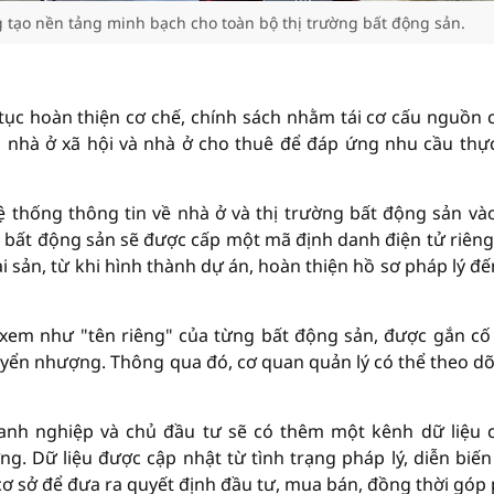
 tạo nền tảng minh bạch cho toàn bộ thị trường bất động sản.
ục hoàn thiện cơ chế, chính sách nhằm tái cơ cấu nguồn 
, nhà ở xã hội và nhà ở cho thuê để đáp ứng nhu cầu thự
 thống thông tin về nhà ở và thị trường bất động sản và
 bất động sản sẽ được cấp một mã định danh điện tử riêng
i sản, từ khi hình thành dự án, hoàn thiện hồ sơ pháp lý đế
em như "tên riêng" của từng bất động sản, được gắn cố
uyển nhượng. Thông qua đó, cơ quan quản lý có thể theo dõ
oanh nghiệp và chủ đầu tư sẽ có thêm một kênh dữ liệu 
ng. Dữ liệu được cập nhật từ tình trạng pháp lý, diễn biến
cơ sở để đưa ra quyết định đầu tư, mua bán, đồng thời góp