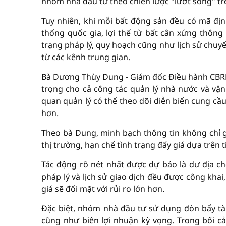
nhóm nhà đầu tư theo chiến lược "lướt sóng" trê
Tuy nhiên, khi mỗi bất động sản đều có mã định
thống quốc gia, lợi thế từ bất cân xứng thông
trạng pháp lý, quy hoạch cũng như lịch sử chuy
từ các kênh trung gian.
Bà Dương Thùy Dung - Giám đốc Điều hành CBRE 
trọng cho cả công tác quản lý nhà nước và vận 
quan quản lý có thể theo dõi diễn biến cung cầu,
hơn.
Theo bà Dung, minh bạch thông tin không chỉ g
thị trường, hạn chế tình trạng đẩy giá dựa trên 
Tác động rõ nét nhất được dự báo là dư địa ch
pháp lý và lịch sử giao dịch đều được công kha
giá sẽ đối mặt với rủi ro lớn hơn.
Đặc biệt, nhóm nhà đầu tư sử dụng đòn bẩy tài
cũng như biên lợi nhuận kỳ vọng. Trong bối c