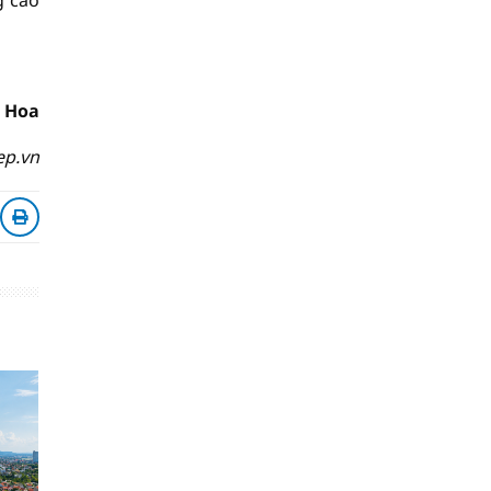
g cao
 Hoa
ep.vn