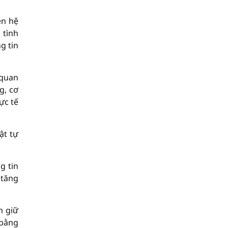
ên hệ
 tình
g tin
 quan
g, cơ
ực tế
ật tự
g tin
 tăng
m giữ
 bằng