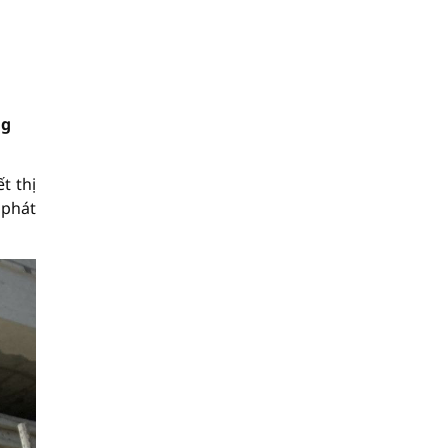
ng
t thị
 phát