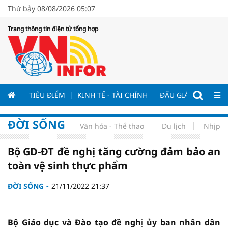
Thứ bảy 08/08/2026 05:07
Trang thông tin điện tử tổng hợp
ƯƠNG
TIÊU ĐIỂM
KINH TẾ - TÀI CHÍNH
ĐẤU GIÁ - ĐẤU THẦ
ĐỜI SỐNG
Văn hóa - Thể thao
Du lịch
Nhịp s
Bộ GD-ĐT đề nghị tăng cường đảm bảo an
toàn vệ sinh thực phẩm
ĐỜI SỐNG
21/11/2022 21:37
Bộ Giáo dục và Đào tạo đề nghị ủy ban nhân dân