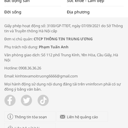
Bất động sản
Sức khỏe - Làm đẹp
Tọa đàm “Xúc tiến thương mại: Khơi
Đời sống
Địa phương
thông đầu ra cho sản phẩm OCOP”
Giấy phép hoạt động số: 3100/GP-TTĐT, ngày 07/09/2021 do Sở Thông
tin và Truyền thông Hà Nội cấp
Đơn vị chủ quản:
CTCP THÔNG TIN TRUNG ƯƠNG
Phụ trách nội dung:
Phạm Tuấn Anh
Bác sĩ tư vấn cách phòng tránh bệnh
Văn phòng giao dịch: Số 112 phố Trung Kính, Yên Hòa, Cầu Giấy, Hà
đường hô hấp trong thời tiết giao mùa
Nội
Hotline: 0908.36.36.26
Email: kinhtevamoitruong6666@gmail.com
Mọi hành động sử dụng nội dung đăng tải trên vninfor.vn phải có sự
đồng ý bằng văn bản.
Trao yêu thương cho em
Thông tin tòa soạn
Liên hệ quảng cáo