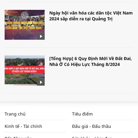
Ngày hội văn hóa các dân tộc Việt Nam
2024 sắp diễn ra tại Quảng Trị
[Tổng Hợp] 6 Quy Định Mới Về Đất Đai,
Nhà Ở Có Hiệu Lực Tháng 8/2024
WORLDBANK DỰ BÁO KINH TẾ VIỆT
NAM NĂM 2024 VÀ NĂM 2025 | NHỊP
Trang chủ
Tiêu điểm
ĐẬP THỊ TRƯỜNG #62
Kinh tế - Tài chính
Đấu giá - Đấu thầu