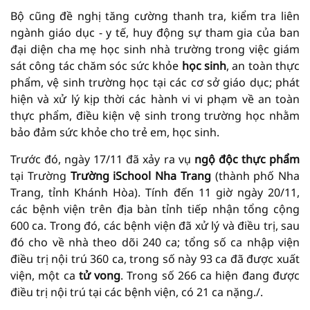
Bộ cũng đề nghị tăng cường thanh tra, kiểm tra liên
ngành giáo dục - y tế, huy động sự tham gia của ban
đại diện cha mẹ học sinh nhà trường trong việc giám
sát công tác chăm sóc sức khỏe
học sinh
, an toàn thực
phẩm, vệ sinh trường học tại các cơ sở giáo dục; phát
hiện và xử lý kịp thời các hành vi vi phạm về an toàn
thực phẩm, điều kiện vệ sinh trong trường học nhằm
bảo đảm sức khỏe cho trẻ em, học sinh.
Trước đó, ngày 17/11 đã xảy ra vụ
ngộ độc thực phẩm
tại Trường
Trường iSchool Nha Trang
(thành phố Nha
Trang, tỉnh Khánh Hòa). Tính đến 11 giờ ngày 20/11,
các bệnh viện trên địa bàn tỉnh tiếp nhận tổng cộng
600 ca. Trong đó, các bệnh viện đã xử lý và điều trị, sau
đó cho về nhà theo dõi 240 ca; tổng số ca nhập viện
điều trị nội trú 360 ca, trong số này 93 ca đã được xuất
viện, một ca
tử vong
. Trong số 266 ca hiện đang được
điều trị nội trú tại các bệnh viện, có 21 ca nặng./.