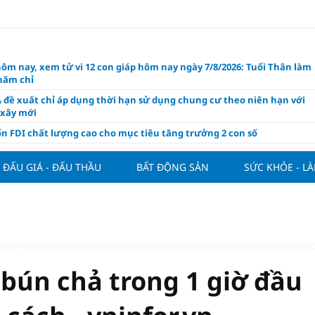
hôm nay, xem tử vi 12 con giáp hôm nay ngày 7/8/2026: Tuổi Thân làm
chăm chỉ
 đề xuất chỉ áp dụng thời hạn sử dụng chung cư theo niên hạn với
 xây mới
n FDI chất lượng cao cho mục tiêu tăng trưởng 2 con số
lực nào để Việt Nam hiện thực hóa mục tiêu tăng trưởng 10%?
ĐẤU GIÁ - ĐẤU THẦU
BẤT ĐỘNG SẢN
SỨC KHỎE - L
n cứu tính tiền gửi Kho bạc vào nguồn vốn huy động của ngân hàng
o Mỹ cùng Nhật Bản "nâng đỡ" đồng yên?
á tía tô thế nào để hỗ trợ làm đẹp da, mượt tóc?
àng hôm nay 6/8: "Nhảy vọt" sau một đêm
Việt Nam tính bài toán xoay tua tại ASEAN Cup 2026 và màn đáp trả
ửa của Hoàng Hên
bún chả trong 1 giờ đầu
ất đưa kim cương vào ngành nghề kinh doanh có điều kiện như vàn