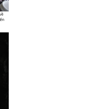
về
đến