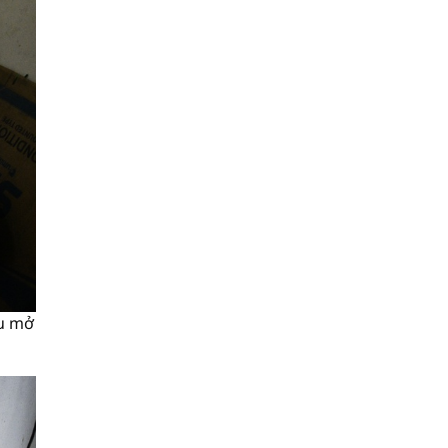
ầu mở