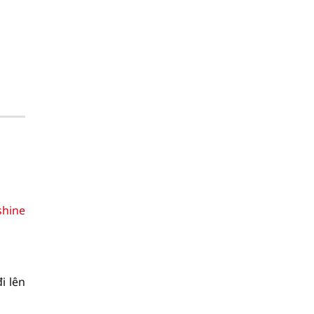
shine
i lên