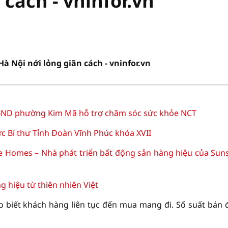
 cách - vninfor.vn
à Nội nới lỏng giãn cách - vninfor.vn
D phường Kim Mã hỗ trợ chăm sóc sức khỏe NCT
c Bí thư Tỉnh Đoàn Vĩnh Phúc khóa XVII
e Homes – Nhà phát triển bất động sản hàng hiệu của Sun
hiệu từ thiên nhiên Việt
 biết khách hàng liên tục đến mua mang đi. Số suất bán đ