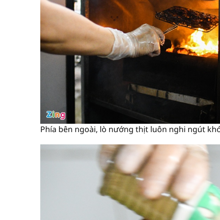
Phía bên ngoài, lò nướng thịt luôn nghi ngút kh