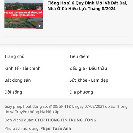
[Tổng Hợp] 6 Quy Định Mới Về Đất Đai,
Nhà Ở Có Hiệu Lực Tháng 8/2024
WORLDBANK DỰ BÁO KINH TẾ VIỆT
NAM NĂM 2024 VÀ NĂM 2025 | NHỊP
Trang chủ
Tiêu điểm
ĐẬP THỊ TRƯỜNG #62
Kinh tế - Tài chính
Đấu giá - Đấu thầu
Bất động sản
Sức khỏe - Làm đẹp
Tọa đàm “Xúc tiến thương mại: Khơi
Đời sống
Địa phương
thông đầu ra cho sản phẩm OCOP”
Giấy phép hoạt động số: 3100/GP-TTĐT, ngày 07/09/2021 do Sở Thông
tin và Truyền thông Hà Nội cấp
Đơn vị chủ quản:
CTCP THÔNG TIN TRUNG ƯƠNG
Phụ trách nội dung:
Phạm Tuấn Anh