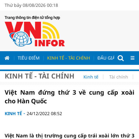
Thứ bảy 08/08/2026 00:18
Trang thông tin điện tử tổng hợp
ƯƠNG
TIÊU ĐIỂM
KINH TẾ - TÀI CHÍNH
ĐẤU GIÁ - ĐẤU THẦ
KINH TẾ - TÀI CHÍNH
Kinh tế
Tài chính
Việt Nam đứng thứ 3 về cung cấp xoài
cho Hàn Quốc
KINH TẾ
24/12/2022 08:52
Việt Nam là thị trường cung cấp trái xoài lớn thứ 3