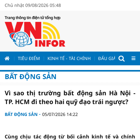
Chủ nhật 09/08/2026 05:48
Trang thông tin điện tử tổng hợp
ƯƠNG
TIÊU ĐIỂM
KINH TẾ - TÀI CHÍNH
ĐẤU GIÁ - ĐẤU THẦ
BẤT ĐỘNG SẢN
Vì sao thị trường bất động sản Hà Nội -
TP. HCM đi theo hai quỹ đạo trái ngược?
BẤT ĐỘNG SẢN
05/07/2026 14:22
Cùng chịu tác động từ bối cảnh kinh tế và chính