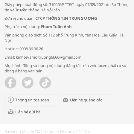
Giấy phép hoạt động số: 3100/GP-TTĐT, ngày 07/09/2021 do Sở Thông
tin và Truyền thông Hà Nội cấp
Đơn vị chủ quản:
CTCP THÔNG TIN TRUNG ƯƠNG
Phụ trách nội dung:
Phạm Tuấn Anh
Bác sĩ tư vấn cách phòng tránh bệnh
Văn phòng giao dịch: Số 112 phố Trung Kính, Yên Hòa, Cầu Giấy, Hà
đường hô hấp trong thời tiết giao mùa
Nội
Hotline: 0908.36.36.26
Email: kinhtevamoitruong6666@gmail.com
Mọi hành động sử dụng nội dung đăng tải trên vninfor.vn phải có sự
đồng ý bằng văn bản.
Trao yêu thương cho em
Thông tin tòa soạn
Liên hệ quảng cáo
Liên hệ gửi bài
Kon Tum giải cứu nạn nhân bị lừa bán
sang Campuchia
Based on MasterCMS Ultimate Edition v2.9 2024