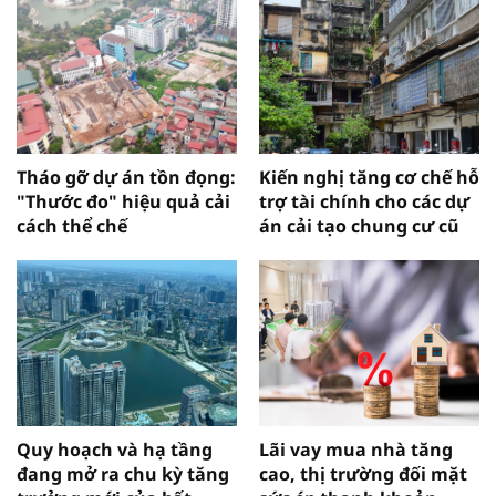
Tháo gỡ dự án tồn đọng:
Kiến nghị tăng cơ chế hỗ
"Thước đo" hiệu quả cải
trợ tài chính cho các dự
cách thể chế
án cải tạo chung cư cũ
Quy hoạch và hạ tầng
Lãi vay mua nhà tăng
đang mở ra chu kỳ tăng
cao, thị trường đối mặt