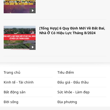
[Tổng Hợp] 6 Quy Định Mới Về Đất Đai,
Nhà Ở Có Hiệu Lực Tháng 8/2024
WORLDBANK DỰ BÁO KINH TẾ VIỆT
NAM NĂM 2024 VÀ NĂM 2025 | NHỊP
Trang chủ
Tiêu điểm
ĐẬP THỊ TRƯỜNG #62
Kinh tế - Tài chính
Đấu giá - Đấu thầu
Bất động sản
Sức khỏe - Làm đẹp
Tọa đàm “Xúc tiến thương mại: Khơi
Đời sống
Địa phương
thông đầu ra cho sản phẩm OCOP”