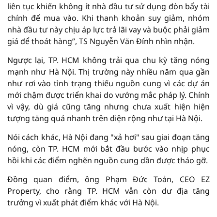
liên tục khiến không ít nhà đầu tư sử dụng đòn bẩy tài
chính để mua vào. Khi thanh khoản suy giảm, nhóm
nhà đầu tư này chịu áp lực trả lãi vay và buộc phải giảm
giá để thoát hàng”, TS Nguyễn Văn Đính nhìn nhận.
Ngược lại, TP. HCM không trải qua chu kỳ tăng nóng
mạnh như Hà Nội. Thị trường này nhiều năm qua gần
như rơi vào tình trạng thiếu nguồn cung vì các dự án
mới chậm được triển khai do vướng mắc pháp lý. Chính
vì vậy, dù giá cũng tăng nhưng chưa xuất hiện hiện
tượng tăng quá nhanh trên diện rộng như tại Hà Nội.
Nói cách khác, Hà Nội đang "xả hơi" sau giai đoạn tăng
nóng, còn TP. HCM mới bắt đầu bước vào nhịp phục
hồi khi các điểm nghẽn nguồn cung dần được tháo gỡ.
Đồng quan điểm, ông Phạm Đức Toản, CEO EZ
Property, cho rằng TP. HCM vẫn còn dư địa tăng
trưởng vì xuất phát điểm khác với Hà Nội.