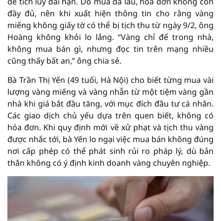
để tích lũy dài hạn. Do mua đã lâu, hóa đơn không còn
đầy đủ, nên khi xuất hiện thông tin cho rằng vàng
miếng không giấy tờ có thể bị tịch thu từ ngày 9/2, ông
Hoàng không khỏi lo lắng. “Vàng chỉ để trong nhà,
không mua bán gì, nhưng đọc tin trên mạng nhiều
cũng thấy bất an,” ông chia sẻ.
Bà Trần Thị Yến (49 tuổi, Hà Nội) cho biết từng mua vài
lượng vàng miếng và vàng nhẫn từ một tiệm vàng gần
nhà khi giá bắt đầu tăng, với mục đích đầu tư cá nhân.
Các giao dịch chủ yếu dựa trên quen biết, không có
hóa đơn.
Khi quy định mới về xử phạt và tịch thu vàng
được nhắc tới, bà Yến lo ngại việc mua bán không đúng
nơi cấp phép có thể phát sinh rủi ro pháp lý, dù bản
thân không có ý định kinh doanh vàng chuyên nghiệp.