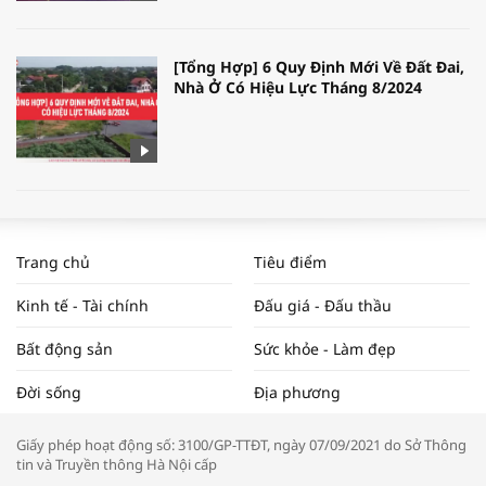
[Tổng Hợp] 6 Quy Định Mới Về Đất Đai,
Nhà Ở Có Hiệu Lực Tháng 8/2024
WORLDBANK DỰ BÁO KINH TẾ VIỆT
NAM NĂM 2024 VÀ NĂM 2025 | NHỊP
Trang chủ
Tiêu điểm
ĐẬP THỊ TRƯỜNG #62
Kinh tế - Tài chính
Đấu giá - Đấu thầu
Bất động sản
Sức khỏe - Làm đẹp
Tọa đàm “Xúc tiến thương mại: Khơi
Đời sống
Địa phương
thông đầu ra cho sản phẩm OCOP”
Giấy phép hoạt động số: 3100/GP-TTĐT, ngày 07/09/2021 do Sở Thông
tin và Truyền thông Hà Nội cấp