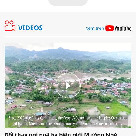
VIDEOS
Xem trên
Đổi thay nơi ngã ba biên giới Mường Nhé