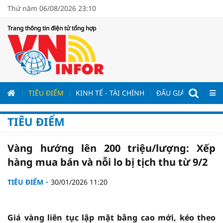
Thứ năm 06/08/2026 23:10
Trang thông tin điện tử tổng hợp
ƯƠNG
TIÊU ĐIỂM
KINH TẾ - TÀI CHÍNH
ĐẤU GIÁ - ĐẤU THẦ
TIÊU ĐIỂM
Vàng hướng lên 200 triệu/lượng: Xếp
hàng mua bán và nỗi lo bị tịch thu từ 9/2
TIÊU ĐIỂM
30/01/2026 11:20
Giá vàng liên tục lập mặt bằng cao mới, kéo theo