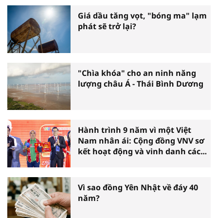
Giá dầu tăng vọt, "bóng ma" lạm
phát sẽ trở lại?
"Chìa khóa" cho an ninh năng
lượng châu Á - Thái Bình Dương
Hành trình 9 năm vì một Việt
Nam nhân ái: Cộng đồng VNV sơ
kết hoạt động và vinh danh các
tấm gương thiện nguyện tiêu
biểu toàn quốc
Vì sao đồng Yên Nhật về đáy 40
năm?