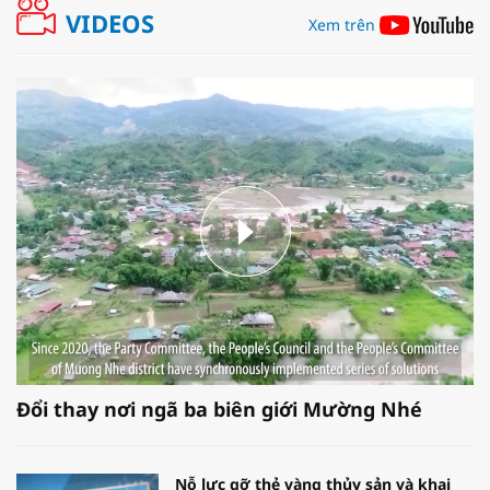
VIDEOS
Xem trên
Đổi thay nơi ngã ba biên giới Mường Nhé
Nỗ lực gỡ thẻ vàng thủy sản và khai