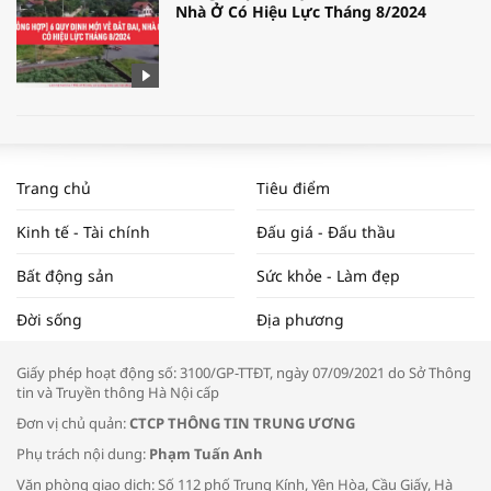
Nhà Ở Có Hiệu Lực Tháng 8/2024
WORLDBANK DỰ BÁO KINH TẾ VIỆT
NAM NĂM 2024 VÀ NĂM 2025 | NHỊP
Trang chủ
Tiêu điểm
ĐẬP THỊ TRƯỜNG #62
Kinh tế - Tài chính
Đấu giá - Đấu thầu
Bất động sản
Sức khỏe - Làm đẹp
Tọa đàm “Xúc tiến thương mại: Khơi
Đời sống
Địa phương
thông đầu ra cho sản phẩm OCOP”
Giấy phép hoạt động số: 3100/GP-TTĐT, ngày 07/09/2021 do Sở Thông
tin và Truyền thông Hà Nội cấp
Đơn vị chủ quản:
CTCP THÔNG TIN TRUNG ƯƠNG
Phụ trách nội dung:
Phạm Tuấn Anh
Bác sĩ tư vấn cách phòng tránh bệnh
Văn phòng giao dịch: Số 112 phố Trung Kính, Yên Hòa, Cầu Giấy, Hà