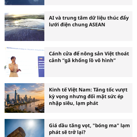
AI và trung tâm dữ liệu thúc đẩy
lưới điện chung ASEAN
Cánh cửa để nông sản Việt thoát
cảnh “gã khổng lồ vô hình”
Kinh tế Việt Nam: Tăng tốc vượt
kỳ vọng nhưng đối mặt sức ép
nhập siêu, lạm phát
Giá dầu tăng vọt, "bóng ma" lạm
phát sẽ trở lại?