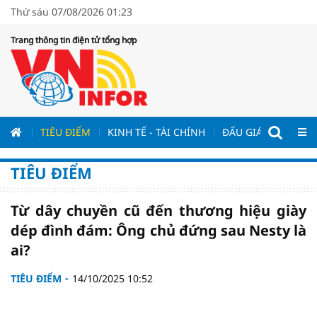
Thứ sáu 07/08/2026 01:23
Trang thông tin điện tử tổng hợp
ƯƠNG
TIÊU ĐIỂM
KINH TẾ - TÀI CHÍNH
ĐẤU GIÁ - ĐẤU THẦ
TIÊU ĐIỂM
Từ dây chuyền cũ đến thương hiệu giày
dép đình đám: Ông chủ đứng sau Nesty là
ai?
TIÊU ĐIỂM
14/10/2025 10:52