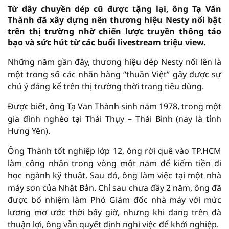
Từ dây chuyền dép cũ được tặng lại, ông Tạ Văn
Thành đã xây dựng nên thương hiệu Nesty nổi bật
trên thị trường nhờ chiến lược truyền thông táo
bạo và sức hút từ các buổi livestream triệu view.
Những năm gần đây, thương hiệu dép Nesty nổi lên là
một trong số các nhãn hàng “thuần Việt” gây được sự
chú ý đáng kể trên thị trường thời trang tiêu dùng.
Được biết, ông Tạ Văn Thành sinh năm 1978, trong một
gia đình nghèo tại Thái Thụy – Thái Bình (nay là tỉnh
Hưng Yên).
Ông Thành tốt nghiệp lớp 12, ông rời quê vào TP.HCM
làm công nhân trong vòng một năm để kiếm tiền đi
học ngành kỹ thuật. Sau đó, ông làm việc tại một nhà
máy sơn của Nhật Bản. Chỉ sau chưa đầy 2 năm, ông đã
được bổ nhiệm làm Phó Giám đốc nhà máy với mức
lương mơ ước thời bấy giờ, nhưng khi đang trên đà
thuận lợi, ông vẫn quyết định nghỉ việc để khởi nghiệp.