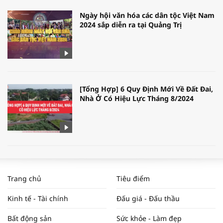
Ngày hội văn hóa các dân tộc Việt Nam
2024 sắp diễn ra tại Quảng Trị
[Tổng Hợp] 6 Quy Định Mới Về Đất Đai,
Nhà Ở Có Hiệu Lực Tháng 8/2024
WORLDBANK DỰ BÁO KINH TẾ VIỆT
NAM NĂM 2024 VÀ NĂM 2025 | NHỊP
Trang chủ
Tiêu điểm
ĐẬP THỊ TRƯỜNG #62
Kinh tế - Tài chính
Đấu giá - Đấu thầu
Bất động sản
Sức khỏe - Làm đẹp