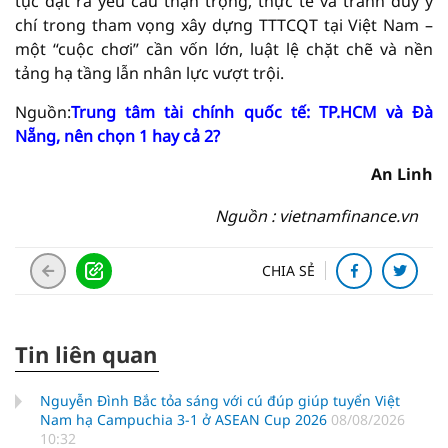
tục đặt ra yêu cầu thận trọng, thực tế và tránh duy ý
chí trong tham vọng xây dựng TTTCQT tại Việt Nam –
một “cuộc chơi” cần vốn lớn, luật lệ chặt chẽ và nền
tảng hạ tầng lẫn nhân lực vượt trội.
Nguồn:
Trung tâm tài chính quốc tế: TP.HCM và Đà
Nẵng, nên chọn 1 hay cả 2?
An Linh
Nguồn : vietnamfinance.vn
CHIA SẺ
Tin liên quan
Nguyễn Đình Bắc tỏa sáng với cú đúp giúp tuyển Việt
Nam hạ Campuchia 3-1 ở ASEAN Cup 2026
08/08/2026
10:32