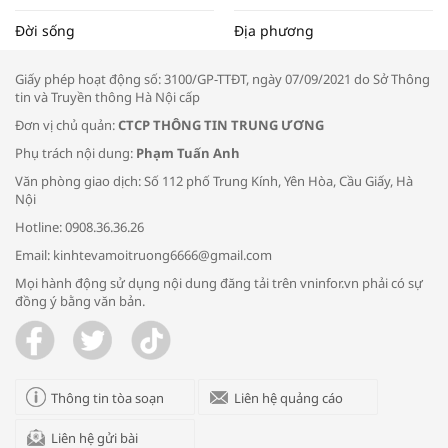
Tọa đàm “Xúc tiến thương mại: Khơi
Đời sống
Địa phương
thông đầu ra cho sản phẩm OCOP”
Giấy phép hoạt động số: 3100/GP-TTĐT, ngày 07/09/2021 do Sở Thông
tin và Truyền thông Hà Nội cấp
Đơn vị chủ quản:
CTCP THÔNG TIN TRUNG ƯƠNG
Phụ trách nội dung:
Phạm Tuấn Anh
Bác sĩ tư vấn cách phòng tránh bệnh
Văn phòng giao dịch: Số 112 phố Trung Kính, Yên Hòa, Cầu Giấy, Hà
đường hô hấp trong thời tiết giao mùa
Nội
Hotline: 0908.36.36.26
Email: kinhtevamoitruong6666@gmail.com
Mọi hành động sử dụng nội dung đăng tải trên vninfor.vn phải có sự
đồng ý bằng văn bản.
Trao yêu thương cho em
Thông tin tòa soạn
Liên hệ quảng cáo
Liên hệ gửi bài