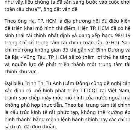
như vậy, liệu chúng ta đã sẵn sàng bước vào cuộc chơi
toàn cầu chưa?”, ông đặt vấn đề.
Theo ông Hạ, TP. HCM là địa phương hội đủ điều kiện
để triển khai mô hình thí điểm. Hiện TP. HCM đã có hệ
sinh thái tài chính nhất định và đang xếp hạng 98/119
trong Chỉ số trung tâm tài chính toàn cầu (GFCI). Sau
khi mở rộng không gian đô thị gắn với Bình Dương và
Bà Rịa - Vũng Tàu, TP. HCM sẽ có thêm lợi thế hạ tầng
và nguồn lực để phát triển thành một trung tâm tài
chính khu vực.
Đại biểu Trịnh Thị Tú Anh (Lâm Đồng) cũng đề nghị cần
xác định rõ mô hình phát triển TTTCQT tại Việt Nam,
tránh sao chép máy móc mô hình của nước ngoài mà
không phù hợp thực tiễn. Theo bà, trung tâm tài chính
là cấu trúc kinh tế rất phức tạp, không thể “cưỡng ép
hình thành” bằng mệnh lệnh hành chính hay các chính
sách ưu đãi đơn thuần.