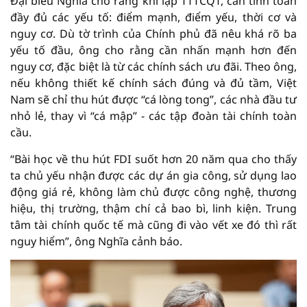
Đại biểu Nghĩa cho rằng khi lập TTTCQT, cần tính toán
đầy đủ các yếu tố: điểm mạnh, điểm yếu, thời cơ và
nguy cơ. Dù tờ trình của Chính phủ đã nêu khá rõ ba
yếu tố đầu, ông cho rằng cần nhấn mạnh hơn đến
nguy cơ, đặc biệt là từ các chính sách ưu đãi. Theo ông,
nếu không thiết kế chính sách đúng và đủ tầm, Việt
Nam sẽ chỉ thu hút được “cá lòng tong”, các nhà đầu tư
nhỏ lẻ, thay vì “cá mập” - các tập đoàn tài chính toàn
cầu.
“Bài học về thu hút FDI suốt hơn 20 năm qua cho thấy
ta chủ yếu nhận được các dự án gia công, sử dụng lao
động giá rẻ, không làm chủ được công nghệ, thương
hiệu, thị trường, thậm chí cả bao bì, linh kiện. Trung
tâm tài chính quốc tế mà cũng đi vào vết xe đó thì rất
nguy hiểm”, ông Nghĩa cảnh báo.