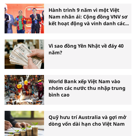
Hành trình 9 năm vì một Việt
Nam nhân ái: Cộng đồng VNV sơ
kết hoạt động và vinh danh các
tấm gương thiện nguyện tiêu
biểu toàn quốc
Vì sao đồng Yên Nhật về đáy 40
năm?
World Bank xếp Việt Nam vào
nhóm các nước thu nhập trung
bình cao
Quỹ hưu trí Australia và gợi mở
dòng vốn dài hạn cho Việt Nam