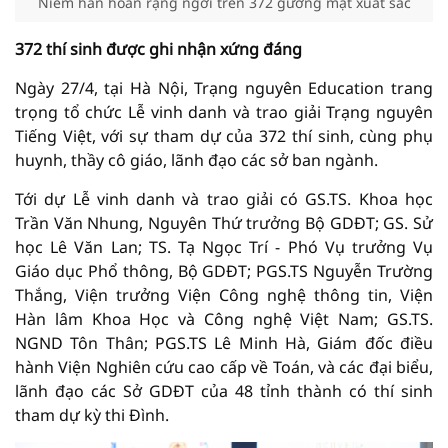
Niềm hân hoan rạng ngời trên 372 gương mặt xuất sắc
372 thí sinh được ghi nhận xứng đáng
Ngày 27/4, tại Hà Nội, Trạng nguyên Education trang
trọng tổ chức Lễ vinh danh và trao giải Trạng nguyên
Tiếng Việt, với sự tham dự của 372 thí sinh, cùng phụ
huynh, thầy cô giáo, lãnh đạo các sở ban ngành.
Tới dự Lễ vinh danh và trao giải có GS.TS. Khoa học
Trần Văn Nhung, Nguyên Thứ trưởng Bộ GDĐT; GS. Sử
học Lê Văn Lan; TS. Tạ Ngọc Trí - Phó Vụ trưởng Vụ
Giáo dục Phổ thông, Bộ GDĐT; PGS.TS Nguyễn Trường
Thắng, Viện trưởng Viện Công nghệ thông tin, Viện
Hàn lâm Khoa Học và Công nghệ Việt Nam; GS.TS.
NGND Tôn Thân; PGS.TS Lê Minh Hà, Giám đốc điều
hành Viện Nghiên cứu cao cấp về Toán, và các đại biểu,
lãnh đạo các Sở GDĐT của 48 tỉnh thành có thí sinh
tham dự kỳ thi Đình.