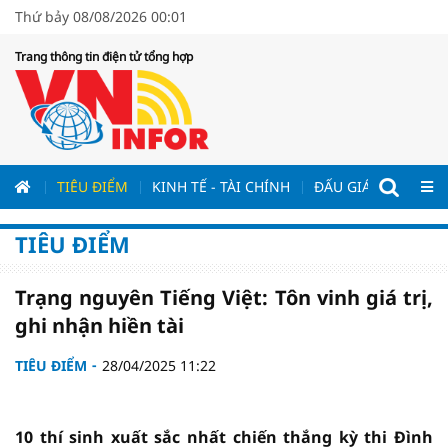
Thứ bảy 08/08/2026 00:01
Trang thông tin điện tử tổng hợp
ƯƠNG
TIÊU ĐIỂM
KINH TẾ - TÀI CHÍNH
ĐẤU GIÁ - ĐẤU THẦ
TIÊU ĐIỂM
Trạng nguyên Tiếng Việt: Tôn vinh giá trị,
ghi nhận hiền tài
TIÊU ĐIỂM
28/04/2025 11:22
10 thí sinh xuất sắc nhất chiến thắng kỳ thi Đình