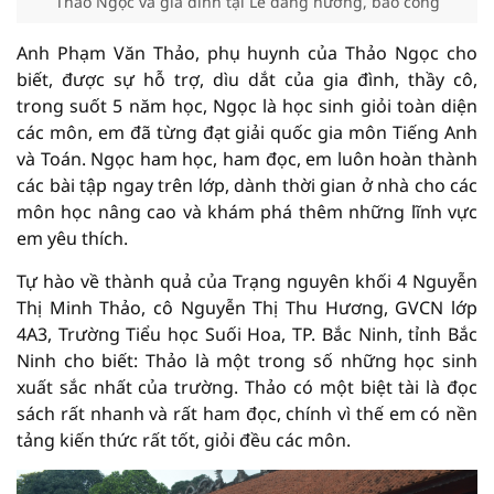
Thảo Ngọc và gia đình tại Lễ dâng hương, báo công
Anh Phạm Văn Thảo, phụ huynh của Thảo Ngọc cho
biết, được sự hỗ trợ, dìu dắt của gia đình, thầy cô,
trong suốt 5 năm học, Ngọc là học sinh giỏi toàn diện
các môn, em đã từng đạt giải quốc gia môn Tiếng Anh
và Toán. Ngọc ham học, ham đọc, em luôn hoàn thành
các bài tập ngay trên lớp, dành thời gian ở nhà cho các
môn học nâng cao và khám phá thêm những lĩnh vực
em yêu thích.
Tự hào về thành quả của Trạng nguyên khối 4 Nguyễn
Thị Minh Thảo, cô Nguyễn Thị Thu Hương, GVCN lớp
4A3, Trường Tiểu học Suối Hoa, TP. Bắc Ninh, tỉnh Bắc
Ninh cho biết: Thảo là một trong số những học sinh
xuất sắc nhất của trường. Thảo có một biệt tài là đọc
sách rất nhanh và rất ham đọc, chính vì thế em có nền
tảng kiến thức rất tốt, giỏi đều các môn.