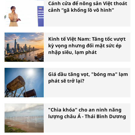
Cánh cửa để nông sản Việt thoát
cảnh “gã khổng lồ vô hình”
Kinh tế Việt Nam: Tăng tốc vượt
kỳ vọng nhưng đối mặt sức ép
nhập siêu, lạm phát
Giá dầu tăng vọt, "bóng ma" lạm
phát sẽ trở lại?
"Chìa khóa" cho an ninh năng
lượng châu Á - Thái Bình Dương