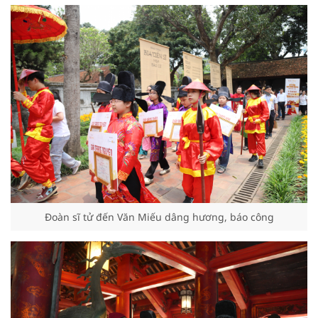
Đoàn sĩ tử đến Văn Miếu dâng hương, báo công