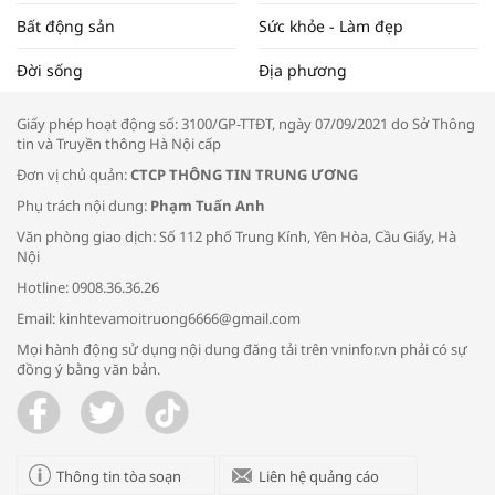
Bất động sản
Sức khỏe - Làm đẹp
Tọa đàm “Xúc tiến thương mại: Khơi
Đời sống
Địa phương
thông đầu ra cho sản phẩm OCOP”
Giấy phép hoạt động số: 3100/GP-TTĐT, ngày 07/09/2021 do Sở Thông
tin và Truyền thông Hà Nội cấp
Đơn vị chủ quản:
CTCP THÔNG TIN TRUNG ƯƠNG
Phụ trách nội dung:
Phạm Tuấn Anh
Bác sĩ tư vấn cách phòng tránh bệnh
Văn phòng giao dịch: Số 112 phố Trung Kính, Yên Hòa, Cầu Giấy, Hà
đường hô hấp trong thời tiết giao mùa
Nội
Hotline: 0908.36.36.26
Email: kinhtevamoitruong6666@gmail.com
Mọi hành động sử dụng nội dung đăng tải trên vninfor.vn phải có sự
đồng ý bằng văn bản.
Trao yêu thương cho em
Thông tin tòa soạn
Liên hệ quảng cáo