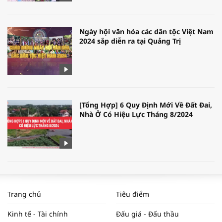
Ngày hội văn hóa các dân tộc Việt Nam
2024 sắp diễn ra tại Quảng Trị
[Tổng Hợp] 6 Quy Định Mới Về Đất Đai,
Nhà Ở Có Hiệu Lực Tháng 8/2024
WORLDBANK DỰ BÁO KINH TẾ VIỆT
NAM NĂM 2024 VÀ NĂM 2025 | NHỊP
Trang chủ
Tiêu điểm
ĐẬP THỊ TRƯỜNG #62
Kinh tế - Tài chính
Đấu giá - Đấu thầu