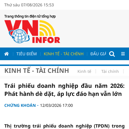
Thứ sáu 07/08/2026 15:53
Trang thông tin điện tử tổng hợp
ƯƠNG
TIÊU ĐIỂM
KINH TẾ - TÀI CHÍNH
ĐẤU GIÁ - ĐẤU THẦ
KINH TẾ - TÀI CHÍNH
Kinh tế
Tài chính
Trái phiếu doanh nghiệp đầu năm 2026:
Phát hành dè dặt, áp lực đáo hạn vẫn lớn
CHỨNG KHOÁN
12/03/2026 17:00
Thị trường trái phiếu doanh nghiệp (TPDN) trong