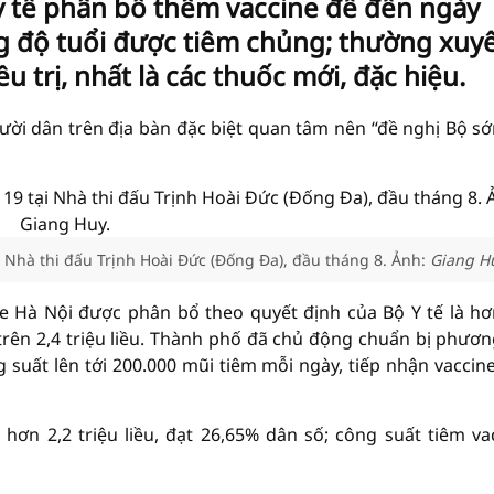
y tế phân bổ thêm vaccine để đến ngày
ng độ tuổi được tiêm chủng; thường xuy
u trị, nhất là các thuốc mới, đặc hiệu.
ười dân trên địa bàn đặc biệt quan tâm nên “đề nghị Bộ s
 Nhà thi đấu Trịnh Hoài Đức (Đống Đa), đầu tháng 8. Ảnh:
Giang Hu
ne Hà Nội được phân bổ theo quyết định của Bộ Y tế là hơ
 trên 2,4 triệu liều. Thành phố đã chủ động chuẩn bị phươn
 suất lên tới 200.000 mũi tiêm mỗi ngày, tiếp nhận vaccin
ơn 2,2 triệu liều, đạt 26,65% dân số; công suất tiêm va