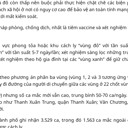
hủ đô còn thấp nên buộc phải thực hiện chặt chẽ các biện
ách xã hội ở nơi có nguy cơ cao để bảo vệ an toàn tính mạn
ới mất kiểm soát.
háp phòng, chống dịch, nhất là tiêm vaccine và xét nghiệm
 vực phong tỏa hoặc khu cách ly “vùng đỏ” với tần suấ
m” với tần suất 5-7 ngày/lần; xét nghiệm sàng lọc những t
xét nghiệm theo hộ gia đình tại các “vùng xanh” để giữ ch
 theo phương án phân ba vùng (vùng 1, 2 và 3 tương ứng
ấy đi đường của người di chuyển giữa các vùng ở 22 chốt vùn
ày) nhưng số ca mắc mới vẫn cao, trung bình 50-70 ca/ngày.
ạp như Thanh Xuân Trung, quận Thanh Xuân; Văn Chương
i.
hành phố ghi nhận 3.529 ca, trong đó 1.563 ca mắc ngoài
ợc cách ly.