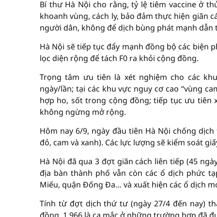
Bí thư Hà Nội cho rằng, tỷ lệ tiêm vaccine ở t
khoanh vùng, cách ly, bảo đảm thực hiện giãn c
người dân, không để dịch bùng phát mạnh dẫn t
Hà Nội sẽ tiếp tục đẩy mạnh đồng bộ các biện p
lọc diện rộng để tách F0 ra khỏi cộng đồng.
Trọng tâm ưu tiên là xét nghiệm cho các khu
ngày/lần; tại các khu vực nguy cơ cao “vùng ca
hợp ho, sốt trong cộng đồng; tiếp tục ưu tiên 
không ngừng mở rộng.
Hôm nay 6/9, ngày đầu tiên Hà Nội chống dịch
đỏ, cam và xanh). Các lực lượng sẽ kiểm soát gi
Hà Nội đã qua 3 đợt giãn cách liên tiếp (45 ng
địa bàn thành phố vẫn còn các ổ dịch phức t
Miếu, quận Đống Đa… và xuất hiện các ổ dịch mớ
Tính từ đợt dịch thứ tư (ngày 27/4 đến nay) t
đồng, 1.966 là ca mắc ở những trường hợp đã đư