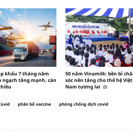
ập khẩu 7 tháng năm
50 năm Vinamilk: bền bỉ ch
m ngạch tăng mạnh, cán
sóc nền tảng cho thế hệ Việt
chiều
Nam tương lai
Covid
phân bổ vaccine
phòng chống dịch covid