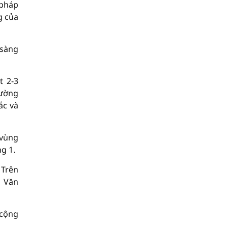
 pháp
g của
 sàng
t 2-3
rường
ắc và
 vùng
g 1.
 Trên
, Văn
 cộng