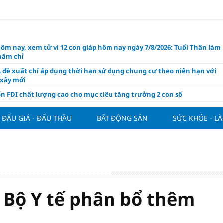
hôm nay, xem tử vi 12 con giáp hôm nay ngày 7/8/2026: Tuổi Thân làm
chăm chỉ
 đề xuất chỉ áp dụng thời hạn sử dụng chung cư theo niên hạn với
 xây mới
n FDI chất lượng cao cho mục tiêu tăng trưởng 2 con số
lực nào để Việt Nam hiện thực hóa mục tiêu tăng trưởng 10%?
ĐẤU GIÁ - ĐẤU THẦU
BẤT ĐỘNG SẢN
SỨC KHỎE - L
n cứu tính tiền gửi Kho bạc vào nguồn vốn huy động của ngân hàng
o Mỹ cùng Nhật Bản "nâng đỡ" đồng yên?
á tía tô thế nào để hỗ trợ làm đẹp da, mượt tóc?
àng hôm nay 6/8: "Nhảy vọt" sau một đêm
Việt Nam tính bài toán xoay tua tại ASEAN Cup 2026 và màn đáp trả
ửa của Hoàng Hên
ị Bộ Y tế phân bổ thêm
ất đưa kim cương vào ngành nghề kinh doanh có điều kiện như vàn