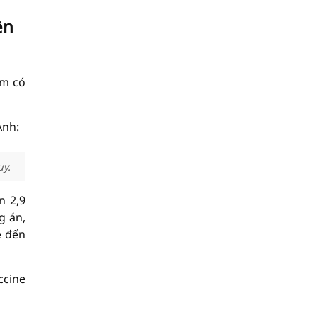
ên
ớm có
y.
n 2,9
g án,
e đến
ccine