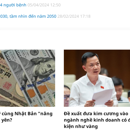
g 4 người bệnh
05/04/2024 12:50
-2030, tầm nhìn đến năm 2050
28/02/2024 17:18
ỹ cùng Nhật Bản "nâng
Đề xuất đưa kim cương vào
 yên?
ngành nghề kinh doanh có 
kiện như vàng