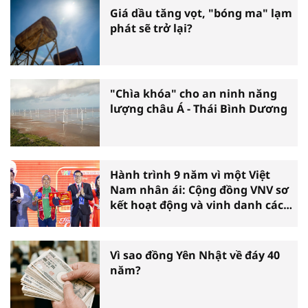
Giá dầu tăng vọt, "bóng ma" lạm
phát sẽ trở lại?
"Chìa khóa" cho an ninh năng
lượng châu Á - Thái Bình Dương
Hành trình 9 năm vì một Việt
Nam nhân ái: Cộng đồng VNV sơ
kết hoạt động và vinh danh các
tấm gương thiện nguyện tiêu
biểu toàn quốc
Vì sao đồng Yên Nhật về đáy 40
năm?