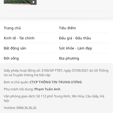
WORLDBANK DỰ BÁO KINH TẾ VIỆT
NAM NĂM 2024 VÀ NĂM 2025 | NHỊP
Trang chủ
Tiêu điểm
ĐẬP THỊ TRƯỜNG #62
Kinh tế - Tài chính
Đấu giá - Đấu thầu
Bất động sản
Sức khỏe - Làm đẹp
Tọa đàm “Xúc tiến thương mại: Khơi
Đời sống
Địa phương
thông đầu ra cho sản phẩm OCOP”
Giấy phép hoạt động số: 3100/GP-TTĐT, ngày 07/09/2021 do Sở Thông
tin và Truyền thông Hà Nội cấp
Đơn vị chủ quản:
CTCP THÔNG TIN TRUNG ƯƠNG
Phụ trách nội dung:
Phạm Tuấn Anh
Bác sĩ tư vấn cách phòng tránh bệnh
Văn phòng giao dịch: Số 112 phố Trung Kính, Yên Hòa, Cầu Giấy, Hà
đường hô hấp trong thời tiết giao mùa
Nội
Hotline: 0908.36.36.26