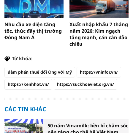
Nhu cầu xe điện tăng
Xuất nhập khẩu 7 tháng
tốc, thúc đẩy thị trường
năm 2026: Kim ngạch
Đông Nam Á
tăng mạnh, cán cân đảo
chiều
Từ khóa:
đàm phán thuế đối ứng với Mỹ
https://vninfor.vn/
https://kenhhot.vn/
https://suckhoeviet.org.vn/
CÁC TIN KHÁC
50 năm Vinamilk: bền bỉ chăm sóc
nền tảng cho thế hệ Việt Nam