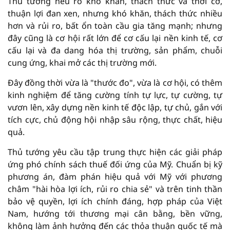
Thủ tướng nêu rõ khó khăn, thách thức và thời cơ,
thuận lợi đan xen, nhưng khó khăn, thách thức nhiều
hơn và rủi ro, bất ổn toàn cầu gia tăng mạnh; nhưng
đây cũng là cơ hội rất lớn để cơ cấu lại nền kinh tế, cơ
cấu lại và đa dang hóa thị trường, sản phẩm, chuỗi
cung ứng, khai mở các thị trường mới.
Đây đồng thời vừa là "thước đo", vừa là cơ hội, có thêm
kinh nghiệm để tăng cường tính tự lực, tự cường, tự
vươn lên, xây dựng nền kinh tế độc lập, tự chủ, gắn với
tích cực, chủ động hội nhập sâu rộng, thực chất, hiệu
quả.
Thủ tướng yêu cầu tập trung thực hiện các giải pháp
ứng phó chính sách thuế đối ứng của Mỹ. Chuẩn bị kỹ
phương án, đàm phán hiệu quả với Mỹ với phương
châm "hài hòa lợi ích, rủi ro chia sẻ" và trên tinh thần
bảo vệ quyền, lợi ích chính đáng, hợp pháp của Việt
Nam, hướng tới thương mại cân bằng, bền vững,
không làm ảnh hưởng đến các thỏa thuận quốc tế mà