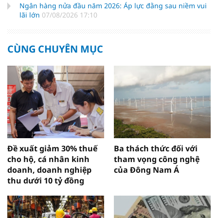
Ngân hàng nửa đầu năm 2026: Áp lực đằng sau niềm vui
lãi lớn
07/08/2026 17:10
CÙNG CHUYÊN MỤC
Đề xuất giảm 30% thuế
Ba thách thức đối với
cho hộ, cá nhân kinh
tham vọng công nghệ
doanh, doanh nghiệp
của Đông Nam Á
thu dưới 10 tỷ đồng