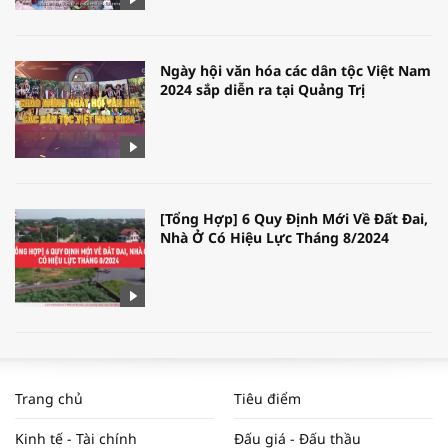
Ngày hội văn hóa các dân tộc Việt Nam
2024 sắp diễn ra tại Quảng Trị
[Tổng Hợp] 6 Quy Định Mới Về Đất Đai,
Nhà Ở Có Hiệu Lực Tháng 8/2024
WORLDBANK DỰ BÁO KINH TẾ VIỆT
NAM NĂM 2024 VÀ NĂM 2025 | NHỊP
Trang chủ
Tiêu điểm
ĐẬP THỊ TRƯỜNG #62
Kinh tế - Tài chính
Đấu giá - Đấu thầu