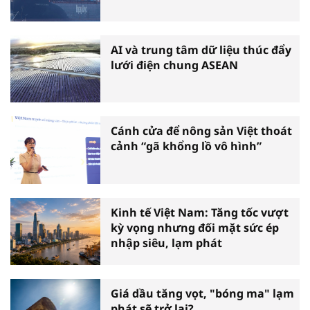
AI và trung tâm dữ liệu thúc đẩy
lưới điện chung ASEAN
Cánh cửa để nông sản Việt thoát
cảnh “gã khổng lồ vô hình”
Kinh tế Việt Nam: Tăng tốc vượt
kỳ vọng nhưng đối mặt sức ép
nhập siêu, lạm phát
Giá dầu tăng vọt, "bóng ma" lạm
phát sẽ trở lại?