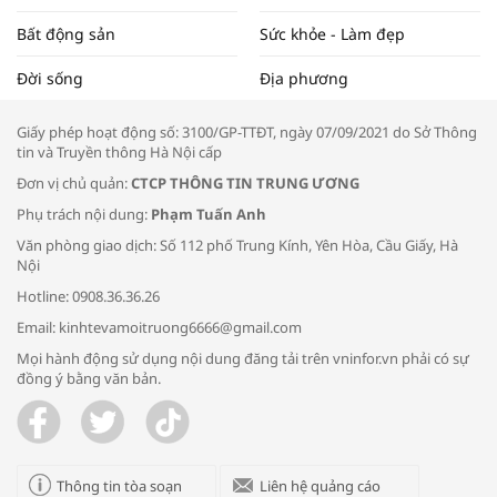
Bất động sản
Sức khỏe - Làm đẹp
Tọa đàm “Xúc tiến thương mại: Khơi
Đời sống
Địa phương
thông đầu ra cho sản phẩm OCOP”
Giấy phép hoạt động số: 3100/GP-TTĐT, ngày 07/09/2021 do Sở Thông
tin và Truyền thông Hà Nội cấp
Đơn vị chủ quản:
CTCP THÔNG TIN TRUNG ƯƠNG
Phụ trách nội dung:
Phạm Tuấn Anh
Bác sĩ tư vấn cách phòng tránh bệnh
Văn phòng giao dịch: Số 112 phố Trung Kính, Yên Hòa, Cầu Giấy, Hà
đường hô hấp trong thời tiết giao mùa
Nội
Hotline: 0908.36.36.26
Email: kinhtevamoitruong6666@gmail.com
Mọi hành động sử dụng nội dung đăng tải trên vninfor.vn phải có sự
đồng ý bằng văn bản.
Trao yêu thương cho em
Thông tin tòa soạn
Liên hệ quảng cáo