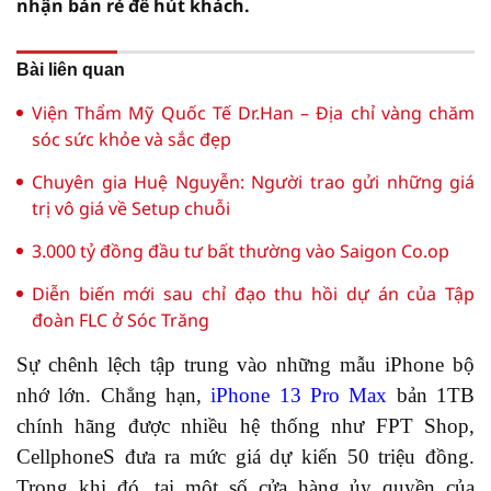
nhận bán rẻ để hút khách.
Bài liên quan
Viện Thẩm Mỹ Quốc Tế Dr.Han – Địa chỉ vàng chăm
sóc sức khỏe và sắc đẹp
Chuyên gia Huệ Nguyễn: Người trao gửi những giá
trị vô giá về Setup chuỗi
3.000 tỷ đồng đầu tư bất thường vào Saigon Co.op
Diễn biến mới sau chỉ đạo thu hồi dự án của Tập
đoàn FLC ở Sóc Trăng
Sự chênh lệch tập trung vào những mẫu iPhone bộ
nhớ lớn. Chẳng hạn,
iPhone 13 Pro Max
bản 1TB
chính hãng được nhiều hệ thống như FPT Shop,
CellphoneS đưa ra mức giá dự kiến 50 triệu đồng.
Trong khi đó, tại một số cửa hàng ủy quyền của