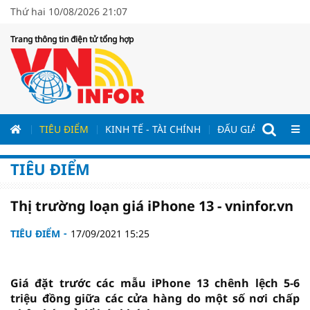
Thứ hai 10/08/2026 21:07
Trang thông tin điện tử tổng hợp
ƯƠNG
TIÊU ĐIỂM
KINH TẾ - TÀI CHÍNH
ĐẤU GIÁ - ĐẤU THẦ
TIÊU ĐIỂM
Thị trường loạn giá iPhone 13 - vninfor.vn
TIÊU ĐIỂM
17/09/2021 15:25
Giá đặt trước các mẫu iPhone 13 chênh lệch 5-6
triệu đồng giữa các cửa hàng do một số nơi chấp