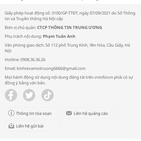
thông đầu ra cho sản phẩm OCOP”
Giấy phép hoạt động số: 3100/GP-TTĐT, ngày 07/09/2021 do Sở Thông
tin và Truyền thông Hà Nội cấp
Đơn vị chủ quản:
CTCP THÔNG TIN TRUNG ƯƠNG
Phụ trách nội dung:
Phạm Tuấn Anh
Bác sĩ tư vấn cách phòng tránh bệnh
Văn phòng giao dịch: Số 112 phố Trung Kính, Yên Hòa, Cầu Giấy, Hà
đường hô hấp trong thời tiết giao mùa
Nội
Hotline: 0908.36.36.26
Email: kinhtevamoitruong6666@gmail.com
Mọi hành động sử dụng nội dung đăng tải trên vninfor.vn phải có sự
đồng ý bằng văn bản.
Trao yêu thương cho em
Thông tin tòa soạn
Liên hệ quảng cáo
Liên hệ gửi bài
Kon Tum giải cứu nạn nhân bị lừa bán