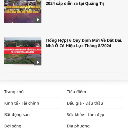
2024 sắp diễn ra tại Quảng Trị
[Tổng Hợp] 6 Quy Định Mới Về Đất Đai,
Nhà Ở Có Hiệu Lực Tháng 8/2024
WORLDBANK DỰ BÁO KINH TẾ VIỆT
NAM NĂM 2024 VÀ NĂM 2025 | NHỊP
Trang chủ
Tiêu điểm
ĐẬP THỊ TRƯỜNG #62
Kinh tế - Tài chính
Đấu giá - Đấu thầu
Bất động sản
Sức khỏe - Làm đẹp
Tọa đàm “Xúc tiến thương mại: Khơi
Đời sống
Địa phương