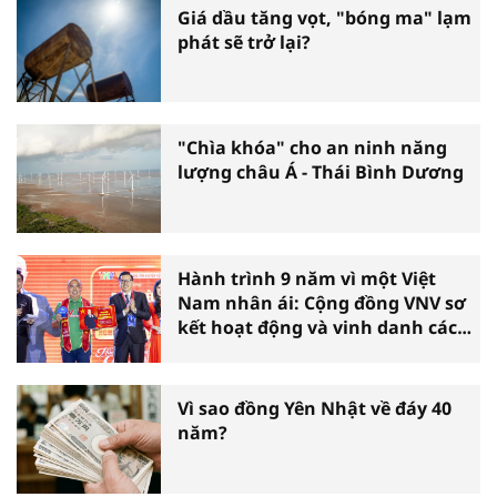
Giá dầu tăng vọt, "bóng ma" lạm
phát sẽ trở lại?
"Chìa khóa" cho an ninh năng
lượng châu Á - Thái Bình Dương
Hành trình 9 năm vì một Việt
Nam nhân ái: Cộng đồng VNV sơ
kết hoạt động và vinh danh các
tấm gương thiện nguyện tiêu
biểu toàn quốc
Vì sao đồng Yên Nhật về đáy 40
năm?