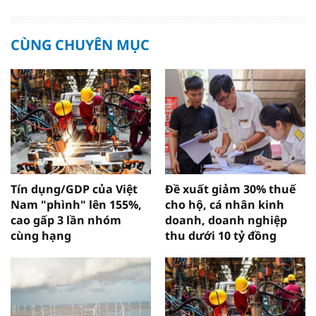
CÙNG CHUYÊN MỤC
Tín dụng/GDP của Việt
Đề xuất giảm 30% thuế
Nam "phình" lên 155%,
cho hộ, cá nhân kinh
cao gấp 3 lần nhóm
doanh, doanh nghiệp
cùng hạng
thu dưới 10 tỷ đồng