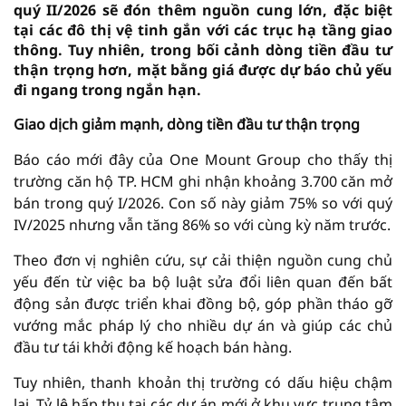
quý II/2026 sẽ đón thêm nguồn cung lớn, đặc biệt
tại các đô thị vệ tinh gắn với các trục hạ tầng giao
thông. Tuy nhiên, trong bối cảnh dòng tiền đầu tư
thận trọng hơn, mặt bằng giá được dự báo chủ yếu
đi ngang trong ngắn hạn.
Giao dịch giảm mạnh, dòng tiền đầu tư thận trọng
Báo cáo mới đây của One Mount Group cho thấy thị
trường căn hộ TP. HCM ghi nhận khoảng 3.700 căn mở
bán trong quý I/2026. Con số này giảm 75% so với quý
IV/2025 nhưng vẫn tăng 86% so với cùng kỳ năm trước.
Theo đơn vị nghiên cứu, sự cải thiện nguồn cung chủ
yếu đến từ việc ba bộ luật sửa đổi liên quan đến bất
động sản được triển khai đồng bộ, góp phần tháo gỡ
vướng mắc pháp lý cho nhiều dự án và giúp các chủ
đầu tư tái khởi động kế hoạch bán hàng.
Tuy nhiên, thanh khoản thị trường có dấu hiệu chậm
lại. Tỷ lệ hấp thụ tại các dự án mới ở khu vực trung tâm