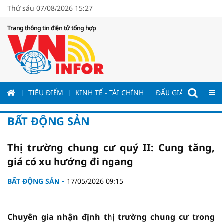
Thứ sáu 07/08/2026 15:27
Trang thông tin điện tử tổng hợp
ƯƠNG
TIÊU ĐIỂM
KINH TẾ - TÀI CHÍNH
ĐẤU GIÁ - ĐẤU THẦ
BẤT ĐỘNG SẢN
Thị trường chung cư quý II: Cung tăng,
giá có xu hướng đi ngang
BẤT ĐỘNG SẢN
17/05/2026 09:15
Chuyên gia nhận định thị trường chung cư trong