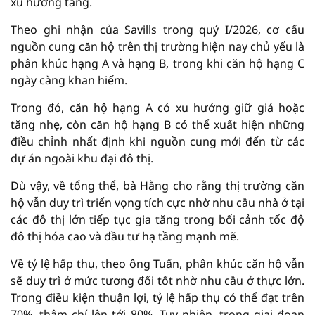
xu hướng tăng.
Theo ghi nhận của Savills trong quý I/2026, cơ cấu
nguồn cung căn hộ trên thị trường hiện nay chủ yếu là
phân khúc hạng A và hạng B, trong khi căn hộ hạng C
ngày càng khan hiếm.
Trong đó, căn hộ hạng A có xu hướng giữ giá hoặc
tăng nhẹ, còn căn hộ hạng B có thể xuất hiện những
điều chỉnh nhất định khi nguồn cung mới đến từ các
dự án ngoài khu đại đô thị.
Dù vậy, về tổng thể, bà Hằng cho rằng thị trường căn
hộ vẫn duy trì triển vọng tích cực nhờ nhu cầu nhà ở tại
các đô thị lớn tiếp tục gia tăng trong bối cảnh tốc độ
đô thị hóa cao và đầu tư hạ tầng mạnh mẽ.
Về tỷ lệ hấp thụ, theo ông Tuấn, phân khúc căn hộ vẫn
sẽ duy trì ở mức tương đối tốt nhờ nhu cầu ở thực lớn.
Trong điều kiện thuận lợi, tỷ lệ hấp thụ có thể đạt trên
70%, thậm chí lên tới 80%. Tuy nhiên, trong giai đoạn