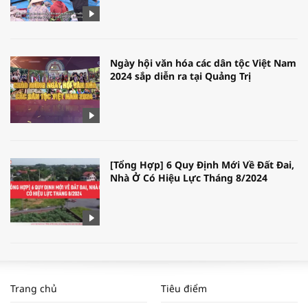
Ngày hội văn hóa các dân tộc Việt Nam
2024 sắp diễn ra tại Quảng Trị
[Tổng Hợp] 6 Quy Định Mới Về Đất Đai,
Nhà Ở Có Hiệu Lực Tháng 8/2024
WORLDBANK DỰ BÁO KINH TẾ VIỆT
NAM NĂM 2024 VÀ NĂM 2025 | NHỊP
Trang chủ
Tiêu điểm
ĐẬP THỊ TRƯỜNG #62