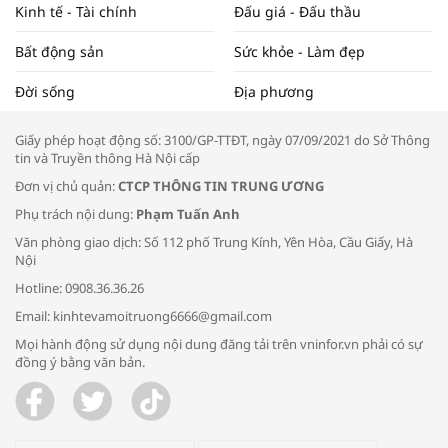
Kinh tế - Tài chính
Đấu giá - Đấu thầu
Bất động sản
Sức khỏe - Làm đẹp
Tọa đàm “Xúc tiến thương mại: Khơi
Đời sống
Địa phương
thông đầu ra cho sản phẩm OCOP”
Giấy phép hoạt động số: 3100/GP-TTĐT, ngày 07/09/2021 do Sở Thông
tin và Truyền thông Hà Nội cấp
Đơn vị chủ quản:
CTCP THÔNG TIN TRUNG ƯƠNG
Phụ trách nội dung:
Phạm Tuấn Anh
Bác sĩ tư vấn cách phòng tránh bệnh
Văn phòng giao dịch: Số 112 phố Trung Kính, Yên Hòa, Cầu Giấy, Hà
đường hô hấp trong thời tiết giao mùa
Nội
Hotline: 0908.36.36.26
Email: kinhtevamoitruong6666@gmail.com
Mọi hành động sử dụng nội dung đăng tải trên vninfor.vn phải có sự
đồng ý bằng văn bản.
Trao yêu thương cho em