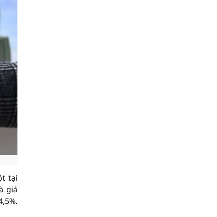
t tại
à giá
4,5%.