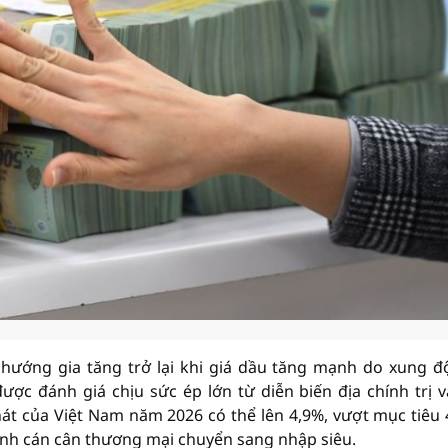
hướng gia tăng trở lại khi giá dầu tăng mạnh do xung độ
c đánh giá chịu sức ép lớn từ diễn biến địa chính trị v
át của Việt Nam năm 2026 có thể lên 4,9%, vượt mục tiêu 
cảnh cán cân thương mại chuyển sang nhập siêu.