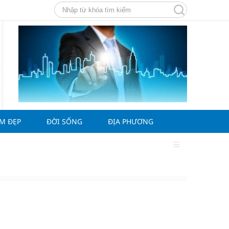
ÀM ĐẸP
ĐỜI SỐNG
ĐỊA PHƯƠNG