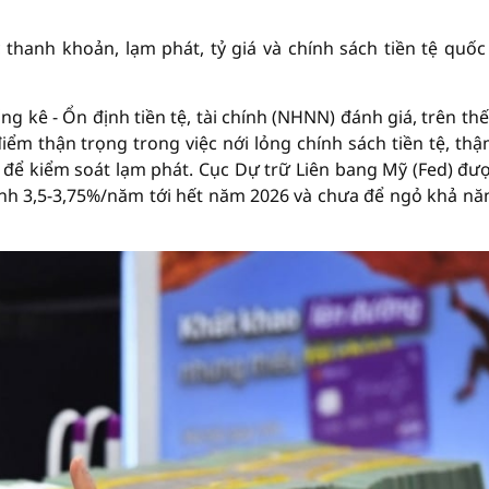
c thanh khoản, lạm phát, tỷ giá và chính sách tiền tệ quốc 
 kê - Ổn định tiền tệ, tài chính (NHNN) đánh giá, trên thế 
ểm thận trọng trong việc nới lỏng chính sách tiền tệ, thậ
ặt để kiểm soát lạm phát. Cục Dự trữ Liên bang Mỹ (Fed) đư
ành 3,5-3,75%/năm tới hết năm 2026 và chưa để ngỏ khả nă