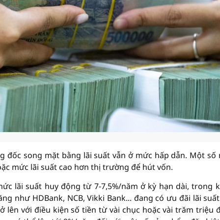
ống đốc song mặt bằng lãi suất vẫn ở mức hấp dẫn. Một số
oặc mức lãi suất cao hơn thị trường để hút vốn.
c lãi suất huy động từ 7-7,5%/năm ở kỳ hạn dài, trong k
g như HDBank, NCB, Vikki Bank... đang có ưu đãi lãi suất
 lên với điều kiện số tiền từ vài chục hoặc vài trăm triệu 