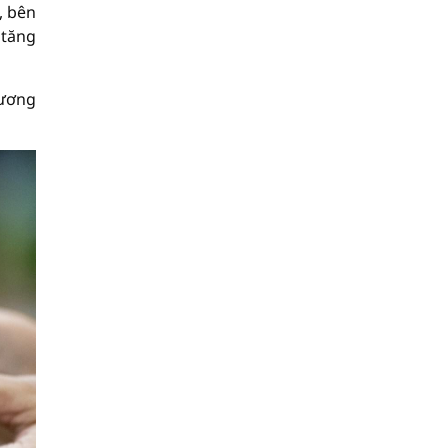
, bên
 tăng
hương