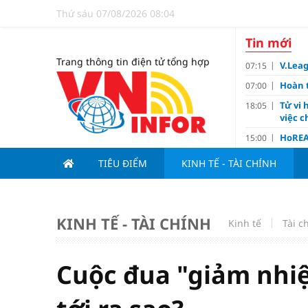
Thứ sáu 07/08/2026 08:04
Tin mới
Trang thông tin điện tử tổng hợp
V.Leag
07:15
Hoàn 
07:00
Tử vi 
18:05
việc 
HoREA
15:00
dự án
TIÊU ĐIỂM
KINH TẾ - TÀI CHÍNH
Hút vố
15:00
Động 
13:15
Nghiê
13:00
KINH TẾ - TÀI CHÍNH
Kinh tế
Tài c
Vì sa
11:00
Dùng l
10:10
Cuộc đua "giảm nhiệ
Giá v
10:10