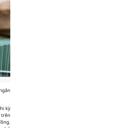
 ngân
hi kỳ
 trên
đồng.