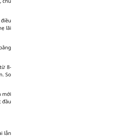
, chủ
 điều
ẹ lãi
 bằng
từ 8-
n. So
h mới
t đầu
i lẫn