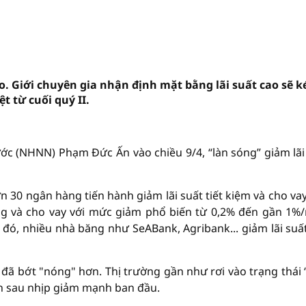
. Giới chuyên gia nhận định mặt bằng lãi suất cao sẽ k
t từ cuối quý II.
c (NHNN) Phạm Đức Ấn vào chiều 9/4, “làn sóng” giảm lãi
n 30 ngân hàng tiến hành giảm lãi suất tiết kiệm và cho vay
ng và cho vay với mức giảm phổ biến từ 0,2% đến gần 1%
g đó, nhiều nhà băng như SeABank, Agribank... giảm lãi suấ
t đã bớt "nóng" hơn. Thị trường gần như rơi vào trạng thái 
n sau nhịp giảm mạnh ban đầu.