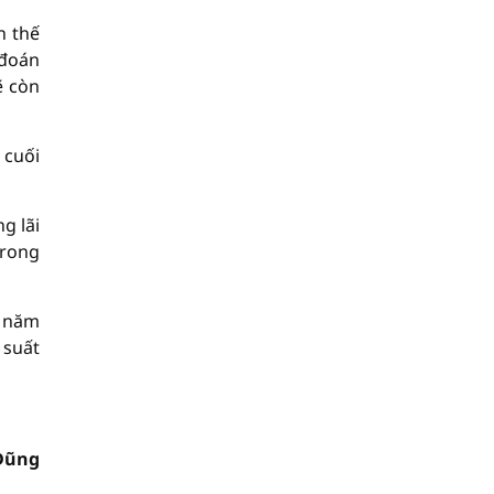
n thế
 đoán
ẽ còn
 cuối
g lãi
trong
u năm
 suất
Dũng