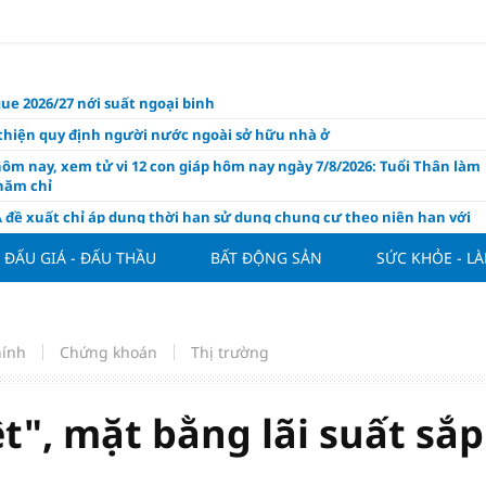
ue 2026/27 nới suất ngoại binh
thiện quy định người nước ngoài sở hữu nhà ở
hôm nay, xem tử vi 12 con giáp hôm nay ngày 7/8/2026: Tuổi Thân làm
chăm chỉ
 đề xuất chỉ áp dụng thời hạn sử dụng chung cư theo niên hạn với
 xây mới
ĐẤU GIÁ - ĐẤU THẦU
BẤT ĐỘNG SẢN
SỨC KHỎE - L
n FDI chất lượng cao cho mục tiêu tăng trưởng 2 con số
lực nào để Việt Nam hiện thực hóa mục tiêu tăng trưởng 10%?
n cứu tính tiền gửi Kho bạc vào nguồn vốn huy động của ngân hàng
hính
Chứng khoán
Thị trường
o Mỹ cùng Nhật Bản "nâng đỡ" đồng yên?
á tía tô thế nào để hỗ trợ làm đẹp da, mượt tóc?
t", mặt bằng lãi suất sắp
àng hôm nay 6/8: "Nhảy vọt" sau một đêm