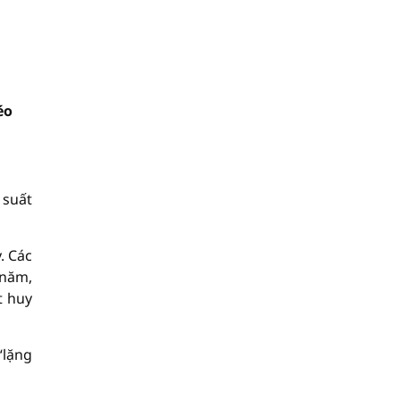
éo
 suất
. Các
/năm,
t huy
“lặng