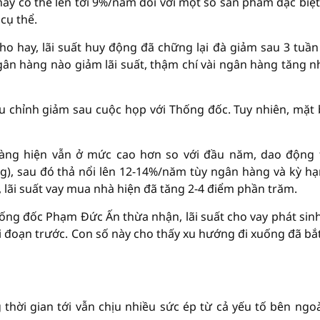
 nay có thể lên tới 9%/năm đối với một số sản phẩm đặc biệt
cụ thể.
 hay, lãi suất huy động đã chững lại đà giảm sau 3 tuần
ân hàng nào giảm lãi suất, thậm chí vài ngân hàng tăng nh
u chỉnh giảm sau cuộc họp với Thống đốc. Tuy nhiên, mặt
hàng hiện vẫn ở mức cao hơn so với đầu năm, dao động 
g), sau đó thả nổi lên 12-14%/năm tùy ngân hàng và kỳ hạ
 lãi suất vay mua nhà hiện đã tăng 2-4 điểm phần trăm.
ống đốc Phạm Đức Ấn thừa nhận, lãi suất cho vay phát sin
i đoạn trước. Con số này cho thấy xu hướng đi xuống đã bắ
 thời gian tới vẫn chịu nhiều sức ép từ cả yếu tố bên ngoà