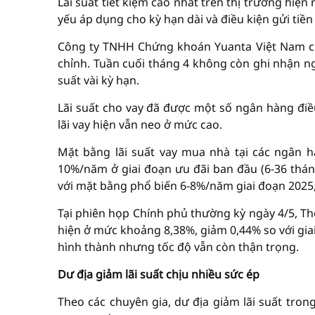
Lãi suất tiết kiệm cao nhất trên thị trường hiện
yếu áp dụng cho kỳ hạn dài và điều kiện gửi tiền 
Công ty TNHH Chứng khoán Yuanta Việt Nam cho
chỉnh. Tuần cuối tháng 4 không còn ghi nhận ng
suất vài kỳ hạn.
Lãi suất cho vay đã được một số ngân hàng điề
lãi vay hiện vẫn neo ở mức cao.
Mặt bằng lãi suất vay mua nhà tại các ngân 
10%/năm ở giai đoạn ưu đãi ban đầu (6-36 thán
với mặt bằng phổ biến 6-8%/năm giai đoạn 2025,
Tại phiên họp Chính phủ thường kỳ ngày 4/5, Th
hiện ở mức khoảng 8,38%, giảm 0,44% so với gia
hình thành nhưng tốc độ vẫn còn thận trọng.
Dư địa giảm lãi suất chịu nhiều sức ép
Theo các chuyên gia, dư địa giảm lãi suất trong