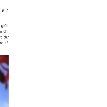
tế là
giới,
m chí
ợc dự
ng sẽ