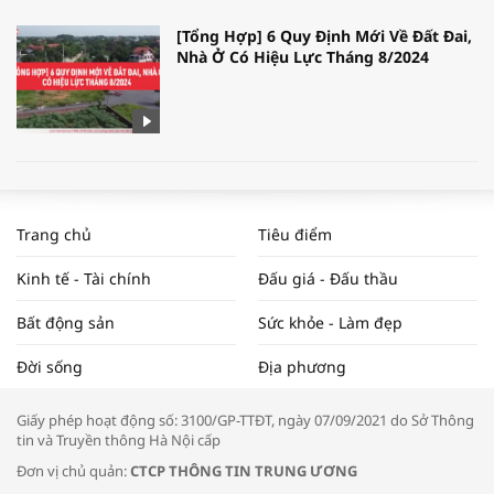
[Tổng Hợp] 6 Quy Định Mới Về Đất Đai,
Nhà Ở Có Hiệu Lực Tháng 8/2024
WORLDBANK DỰ BÁO KINH TẾ VIỆT
NAM NĂM 2024 VÀ NĂM 2025 | NHỊP
Trang chủ
Tiêu điểm
ĐẬP THỊ TRƯỜNG #62
Kinh tế - Tài chính
Đấu giá - Đấu thầu
Bất động sản
Sức khỏe - Làm đẹp
Tọa đàm “Xúc tiến thương mại: Khơi
Đời sống
Địa phương
thông đầu ra cho sản phẩm OCOP”
Giấy phép hoạt động số: 3100/GP-TTĐT, ngày 07/09/2021 do Sở Thông
tin và Truyền thông Hà Nội cấp
Đơn vị chủ quản:
CTCP THÔNG TIN TRUNG ƯƠNG