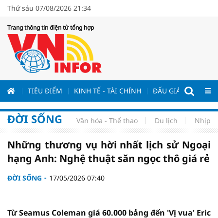
Thứ sáu 07/08/2026 21:34
Trang thông tin điện tử tổng hợp
ƯƠNG
TIÊU ĐIỂM
KINH TẾ - TÀI CHÍNH
ĐẤU GIÁ - ĐẤU THẦ
ĐỜI SỐNG
Văn hóa - Thể thao
Du lịch
Nhịp s
Những thương vụ hời nhất lịch sử Ngoại
hạng Anh: Nghệ thuật săn ngọc thô giá rẻ
ĐỜI SỐNG
17/05/2026 07:40
Từ Seamus Coleman giá 60.000 bảng đến 'Vị vua' Eric