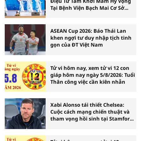
Điệu Từ Tâm Khơi Mầm Hy Vọng
Tại Bệnh Viện Bạch Mai Cơ Sở
Ninh Bình
ASEAN Cup 2026: Báo Thái Lan
khen ngợi tư duy nhập tịch tinh
gọn của ĐT Việt Nam
Tử vi hôm nay, xem tử vi 12 con
giáp hôm nay ngày 5/8/2026: Tuổi
Thân công việc cần kiên nhẫn
Xabi Alonso tái thiết Chelsea:
Cuộc cách mạng chiến thuật và
tham vọng hồi sinh tại Stamford
Bridge