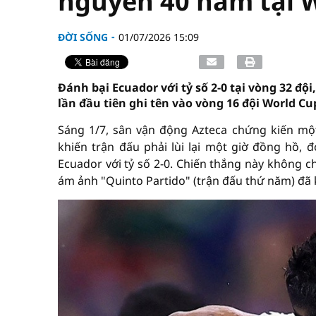
nguyền 40 năm tại 
ĐỜI SỐNG
01/07/2026 15:09
Đánh bại Ecuador với tỷ số 2-0 tại vòng 32 độ
lần đầu tiên ghi tên vào vòng 16 đội World Cu
Sáng 1/7, sân vận động Azteca chứng kiến mộ
khiến trận đấu phải lùi lại một giờ đồng hồ, đ
Ecuador với tỷ số 2-0. Chiến thắng này không 
ám ảnh "Quinto Partido" (trận đấu thứ năm) đã k