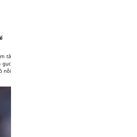
để
ầm tã
ạ gục
ỏ nỗi