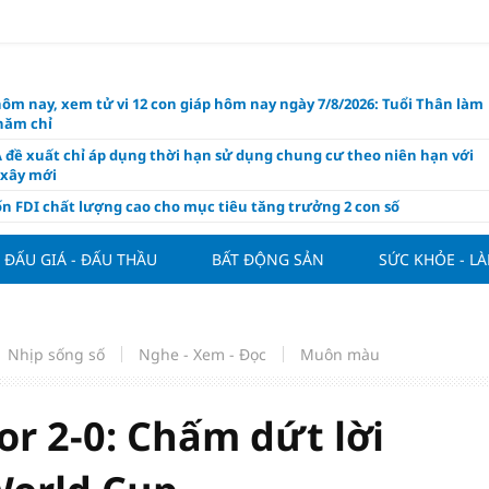
hôm nay, xem tử vi 12 con giáp hôm nay ngày 7/8/2026: Tuổi Thân làm
chăm chỉ
 đề xuất chỉ áp dụng thời hạn sử dụng chung cư theo niên hạn với
 xây mới
n FDI chất lượng cao cho mục tiêu tăng trưởng 2 con số
lực nào để Việt Nam hiện thực hóa mục tiêu tăng trưởng 10%?
ĐẤU GIÁ - ĐẤU THẦU
BẤT ĐỘNG SẢN
SỨC KHỎE - L
n cứu tính tiền gửi Kho bạc vào nguồn vốn huy động của ngân hàng
o Mỹ cùng Nhật Bản "nâng đỡ" đồng yên?
á tía tô thế nào để hỗ trợ làm đẹp da, mượt tóc?
Nhịp sống số
Nghe - Xem - Đọc
Muôn màu
àng hôm nay 6/8: "Nhảy vọt" sau một đêm
Việt Nam tính bài toán xoay tua tại ASEAN Cup 2026 và màn đáp trả
ửa của Hoàng Hên
r 2-0: Chấm dứt lời
ất đưa kim cương vào ngành nghề kinh doanh có điều kiện như vàn