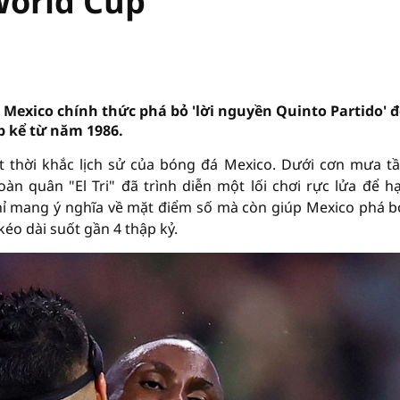
World Cup
i, Mexico chính thức phá bỏ 'lời nguyền Quinto Partido' 
p kể từ năm 1986.
t thời khắc lịch sử của bóng đá Mexico. Dưới cơn mưa t
oàn quân "El Tri" đã trình diễn một lối chơi rực lửa để h
chỉ mang ý nghĩa về mặt điểm số mà còn giúp Mexico phá b
éo dài suốt gần 4 thập kỷ.