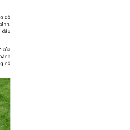
Sơ đồ
cánh.
p đấu
ự của
thành
ng nổ