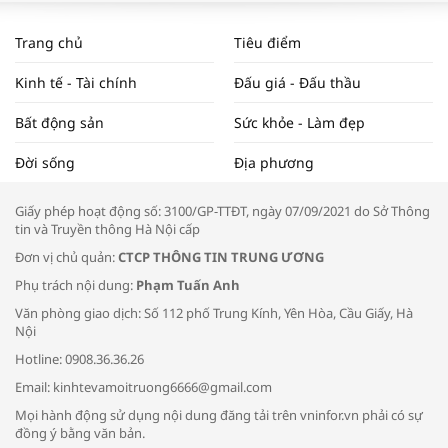
WORLDBANK DỰ BÁO KINH TẾ VIỆT
NAM NĂM 2024 VÀ NĂM 2025 | NHỊP
Trang chủ
Tiêu điểm
ĐẬP THỊ TRƯỜNG #62
Kinh tế - Tài chính
Đấu giá - Đấu thầu
Bất động sản
Sức khỏe - Làm đẹp
Tọa đàm “Xúc tiến thương mại: Khơi
Đời sống
Địa phương
thông đầu ra cho sản phẩm OCOP”
Giấy phép hoạt động số: 3100/GP-TTĐT, ngày 07/09/2021 do Sở Thông
tin và Truyền thông Hà Nội cấp
Đơn vị chủ quản:
CTCP THÔNG TIN TRUNG ƯƠNG
Phụ trách nội dung:
Phạm Tuấn Anh
Bác sĩ tư vấn cách phòng tránh bệnh
Văn phòng giao dịch: Số 112 phố Trung Kính, Yên Hòa, Cầu Giấy, Hà
đường hô hấp trong thời tiết giao mùa
Nội
Hotline: 0908.36.36.26
Email: kinhtevamoitruong6666@gmail.com
Mọi hành động sử dụng nội dung đăng tải trên vninfor.vn phải có sự
đồng ý bằng văn bản.