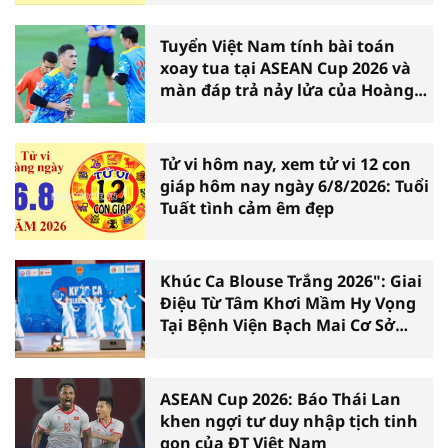
Tuyển Việt Nam tính bài toán
xoay tua tại ASEAN Cup 2026 và
màn đáp trả nảy lửa của Hoàng
Hên
Tử vi hôm nay, xem tử vi 12 con
giáp hôm nay ngày 6/8/2026: Tuổi
Tuất tình cảm êm đẹp
Khúc Ca Blouse Trắng 2026": Giai
Điệu Từ Tâm Khơi Mầm Hy Vọng
Tại Bệnh Viện Bạch Mai Cơ Sở
Ninh Bình
ASEAN Cup 2026: Báo Thái Lan
khen ngợi tư duy nhập tịch tinh
gọn của ĐT Việt Nam