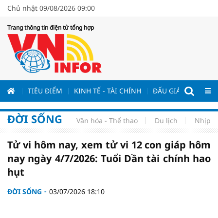
Chủ nhật 09/08/2026 09:00
Trang thông tin điện tử tổng hợp
ƯƠNG
TIÊU ĐIỂM
KINH TẾ - TÀI CHÍNH
ĐẤU GIÁ - ĐẤU THẦ
ĐỜI SỐNG
Văn hóa - Thể thao
Du lịch
Nhịp s
Tử vi hôm nay, xem tử vi 12 con giáp hôm
nay ngày 4/7/2026: Tuổi Dần tài chính hao
hụt
ĐỜI SỐNG
03/07/2026 18:10