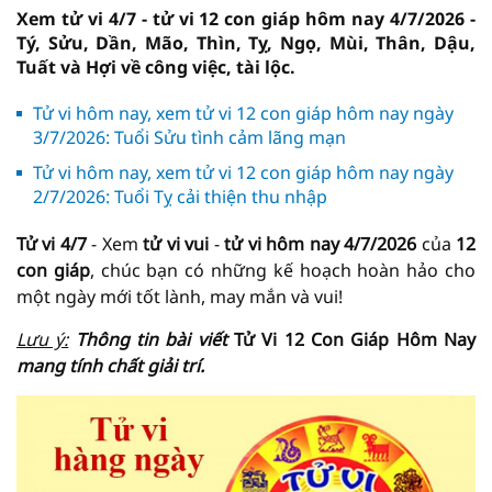
Xem tử vi 4/7 - tử vi 12 con giáp hôm nay 4/7/2026 -
Tý, Sửu, Dần, Mão, Thìn, Tỵ, Ngọ, Mùi, Thân, Dậu,
Tuất và Hợi về công việc, tài lộc.
Tử vi hôm nay, xem tử vi 12 con giáp hôm nay ngày
3/7/2026: Tuổi Sửu tình cảm lãng mạn
Tử vi hôm nay, xem tử vi 12 con giáp hôm nay ngày
2/7/2026: Tuổi Tỵ cải thiện thu nhập
Tử vi 4/7
- Xem
tử vi vui
-
tử vi hôm nay
4/7/2026
của
12
con giáp
, chúc bạn có những kế hoạch hoàn hảo cho
một ngày mới tốt lành, may mắn và vui!
Lưu ý:
Thông tin bài viết
Tử Vi 12 Con Giáp Hôm Nay
mang tính chất giải trí.