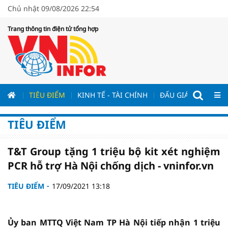
Chủ nhật 09/08/2026 22:54
Trang thông tin điện tử tổng hợp
ƯƠNG
TIÊU ĐIỂM
KINH TẾ - TÀI CHÍNH
ĐẤU GIÁ - ĐẤU THẦ
TIÊU ĐIỂM
T&T Group tặng 1 triệu bộ kit xét nghiệm
PCR hỗ trợ Hà Nội chống dịch - vninfor.vn
TIÊU ĐIỂM
17/09/2021 13:18
Ủy ban MTTQ Việt Nam TP Hà Nội tiếp nhận 1 triệu