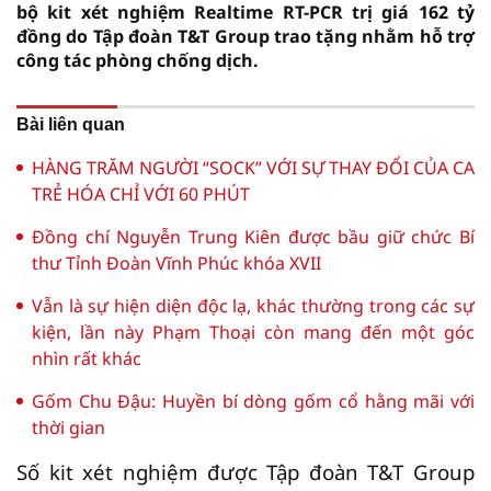
bộ kit xét nghiệm Realtime RT-PCR trị giá 162 tỷ
đồng do Tập đoàn T&T Group trao tặng nhằm hỗ trợ
công tác phòng chống dịch.
Bài liên quan
HÀNG TRĂM NGƯỜI “SOCK” VỚI SỰ THAY ĐỔI CỦA CA
TRẺ HÓA CHỈ VỚI 60 PHÚT
Đồng chí Nguyễn Trung Kiên được bầu giữ chức Bí
thư Tỉnh Đoàn Vĩnh Phúc khóa XVII
Vẫn là sự hiện diện độc lạ, khác thường trong các sự
kiện, lần này Phạm Thoại còn mang đến một góc
nhìn rất khác
Gốm Chu Đậu: Huyền bí dòng gốm cổ hằng mãi với
thời gian
Số kit xét nghiệm được Tập đoàn T&T Group