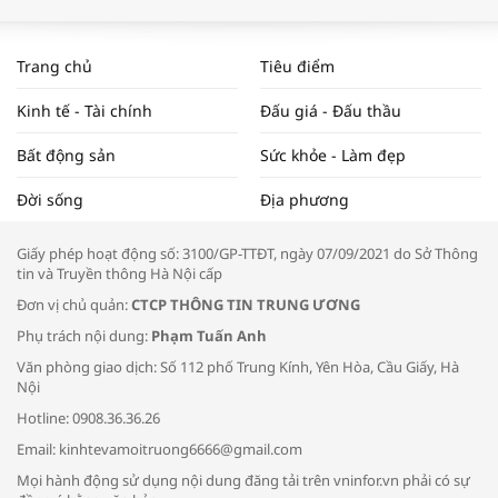
WORLDBANK DỰ BÁO KINH TẾ VIỆT
NAM NĂM 2024 VÀ NĂM 2025 | NHỊP
Trang chủ
Tiêu điểm
ĐẬP THỊ TRƯỜNG #62
Kinh tế - Tài chính
Đấu giá - Đấu thầu
Bất động sản
Sức khỏe - Làm đẹp
Tọa đàm “Xúc tiến thương mại: Khơi
Đời sống
Địa phương
thông đầu ra cho sản phẩm OCOP”
Giấy phép hoạt động số: 3100/GP-TTĐT, ngày 07/09/2021 do Sở Thông
tin và Truyền thông Hà Nội cấp
Đơn vị chủ quản:
CTCP THÔNG TIN TRUNG ƯƠNG
Phụ trách nội dung:
Phạm Tuấn Anh
Bác sĩ tư vấn cách phòng tránh bệnh
Văn phòng giao dịch: Số 112 phố Trung Kính, Yên Hòa, Cầu Giấy, Hà
đường hô hấp trong thời tiết giao mùa
Nội
Hotline: 0908.36.36.26
Email: kinhtevamoitruong6666@gmail.com
Mọi hành động sử dụng nội dung đăng tải trên vninfor.vn phải có sự