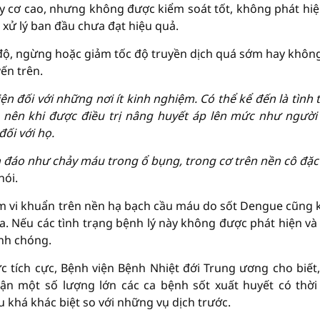
cơ cao, nhưng không được kiểm soát tốt, không phát hiệ
 xử lý ban đầu chưa đạt hiệu quả.
 độ, ngừng hoặc giảm tốc độ truyền dịch quá sớm hay khôn
ến trên.
n đối với những nơi ít kinh nghiệm. Có thể kể đến là tình 
ó nên khi được điều trị nâng huyết áp lên mức như người
ối với họ.
 đáo như chảy máu trong ổ bụng, trong cơ trên nền cô đặ
nói.
iễm vi khuẩn trên nền hạ bạch cầu máu do sốt Dengue cũng 
a. Nếu các tình trạng bệnh lý này không được phát hiện và 
anh chóng.
 tích cực, Bệnh viện Bệnh Nhiệt đới Trung ương cho biết
ận một số lượng lớn các ca bệnh sốt xuất huyết có thời
 khá khác biệt so với những vụ dịch trước.