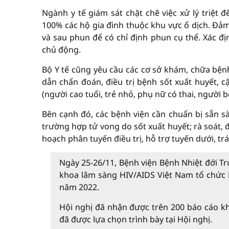
Ngành y tế giám sát chặt chẽ việc xử lý triệt 
100% các hộ gia đình thuộc khu vực ổ dịch. Đảm
và sau phun để có chỉ định phun cụ thể. Xác đ
chủ động.
Bộ Y tế cũng yêu cầu các cơ sở khám, chữa bệnh
dẫn chẩn đoán, điều trị bệnh sốt xuất huyết, 
(người cao tuổi, trẻ nhỏ, phụ nữ có thai, người 
Bên cạnh đó, các bệnh viện cần chuẩn bị sẵn sàn
trường hợp tử vong do sốt xuất huyết; rà soát, đ
hoạch phân tuyến điều trị, hỗ trợ tuyến dưới, trá
Ngày 25-26/11, Bệnh viện Bệnh Nhiệt đới T
khoa lâm sàng HIV/AIDS Việt Nam tổ chức H
năm 2022.
Hội nghị đã nhận được trên 200 báo cáo kh
đã được lựa chọn trình bày tại Hội nghị.