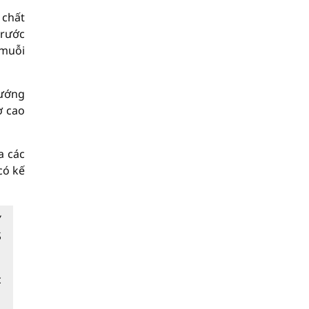
 chất
trước
 muỗi
hướng
ơ cao
a các
có kế
Y
S
c