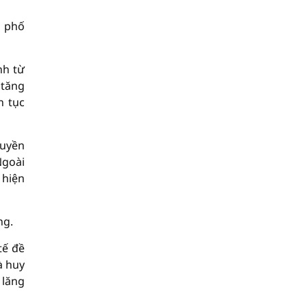
h phố
nh từ
 tăng
n tục
ruyền
Ngoài
 hiện
ng.
tế đề
à huy
 lăng