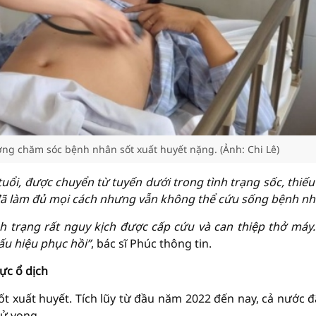
ơng chăm sóc bệnh nhân sốt xuất huyết nặng. (Ảnh: Chi Lê)
tuổi, được chuyển từ tuyến dưới trong tình trạng sốc, thiế
đã làm đủ mọi cách nhưng vẫn không thể cứu sống bệnh nh
h trạng rất nguy kịch được cấp cứu và can thiệp thở máy
ấu hiệu phục hồi”
, bác sĩ Phúc thông tin.
ực ổ dịch
 xuất huyết. Tích lũy từ đầu năm 2022 đến nay, cả nước đ
tử vong.