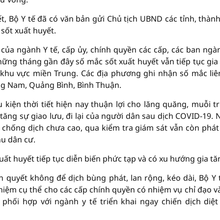
ết, Bộ Y tế đã có văn bản gửi Chủ tịch UBND các tỉnh, thàn
sốt xuất huyết.
t của ngành Y tế, cấp ủy, chính quyền các cấp, các ban ngà
ững tháng gần đây số mắc sốt xuất huyết vẫn tiếp tục gia
à khu vực miền Trung. Các địa phương ghi nhận số mắc liê
ảng Nam, Quảng Bình, Bình Thuận.
u kiện thời tiết hiện nay thuận lợi cho lăng quăng, muỗi t
 tăng sự giao lưu, đi lại của người dân sau dịch COVID-19. 
chống dịch chưa cao, qua kiểm tra giám sát vẫn còn phát
hu dân cư.
xuất huyết tiếp tục diễn biến phức tạp và có xu hướng gia tă
 quyết không để dịch bùng phát, lan rộng, kéo dài, Bộ Y 
nhiệm cụ thể cho các cấp chính quyền có nhiệm vụ chỉ đạo v
 phối hợp với ngành y tế triển khai ngay chiến dịch diệt