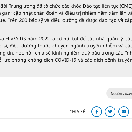
 đới Trung ương đã tổ chức các khóa Đào tạo liên tục (CME
êm gan; cập nhật chẩn đoán và điều trị nhiễm nấm xâm lấn v
e. Trên 200 bác sỹ và điều dưỡng đã được đào tạo và cấ
V/AIDS năm 2022 là cơ hội tốt để các nhà quản lý, cá
bác sĩ, điều dưỡng thuộc chuyên ngành truyền nhiễm và cá
in, học hỏi, chia sẻ kinh nghiệm quý báu trong các lĩn
nỗ lực phòng chống dịch COVID-19 và các dịch bệnh truyề
Nguồn vtc.v
CHIA SẺ