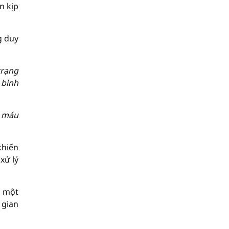
n kịp
g duy
trạng
 bình
c máu
khiến
xử lý
, một
 gian