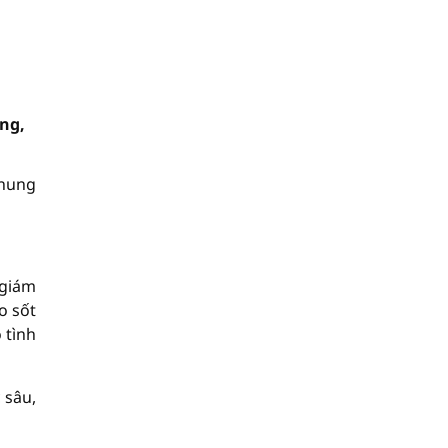
ng,
chung
 giám
o sốt
 tình
 sâu,