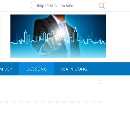
ÀM ĐẸP
ĐỜI SỐNG
ĐỊA PHƯƠNG