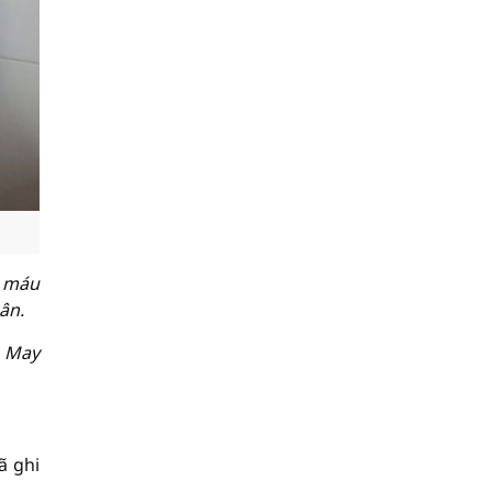
u máu
ân.
. May
ã ghi