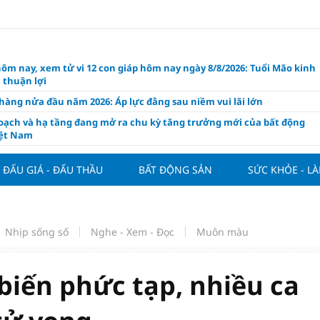
hôm nay, xem tử vi 12 con giáp hôm nay ngày 8/8/2026: Tuổi Mão kinh
 thuận lợi
àng nửa đầu năm 2026: Áp lực đằng sau niềm vui lãi lớn
oạch và hạ tầng đang mở ra chu kỳ tăng trưởng mới của bất động
iệt Nam
ất giảm 30% thuế cho hộ, cá nhân kinh doanh, doanh nghiệp thu
0 tỷ đồng
ĐẤU GIÁ - ĐẤU THẦU
BẤT ĐỘNG SẢN
SỨC KHỎE - L
ng hôm nay 7/8: Thị trường lặng sóng
y mua nhà tăng cao, thị trường đối mặt sức ép thanh khoản
người trẻ quốc tế xem Phú Quốc là “thiên đường lập nghiệp”
Nhịp sống số
Nghe - Xem - Đọc
Muôn màu
g vụ Rodri mở đường cho Man Utd sở hữu tiền vệ báu vật của
lona
biến phức tạp, nhiều ca
ách thức đối với tham vọng công nghệ của Đông Nam Á
òng đấu giá 57 lô đất tại phường Kiến An, với giá khởi điểm từ 18
 đồng/m2