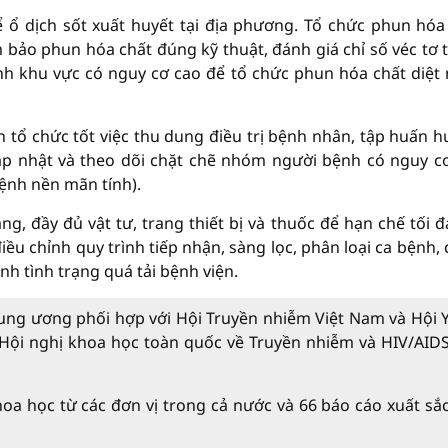
để ổ dịch sốt xuất huyết tại địa phương. Tổ chức phun hóa
 bảo phun hóa chất đúng kỹ thuật, đánh giá chỉ số véc tơ 
ịnh khu vực có nguy cơ cao để tổ chức phun hóa chất diệt
 tổ chức tốt việc thu dung điều trị bệnh nhân, tập huấn 
cập nhật và theo dõi chặt chẽ nhóm người bệnh có nguy c
bệnh nền mãn tính).
g, đầy đủ vật tư, trang thiết bị và thuốc để hạn chế tối đ
iều chỉnh quy trình tiếp nhận, sàng lọc, phân loại ca bệnh, 
nh tình trạng quá tải bệnh viện.
rung ương phối hợp với Hội Truyền nhiễm Việt Nam và Hội 
ội nghị khoa học toàn quốc về Truyền nhiễm và HIV/AID
oa học từ các đơn vị trong cả nước và 66 báo cáo xuất sắ