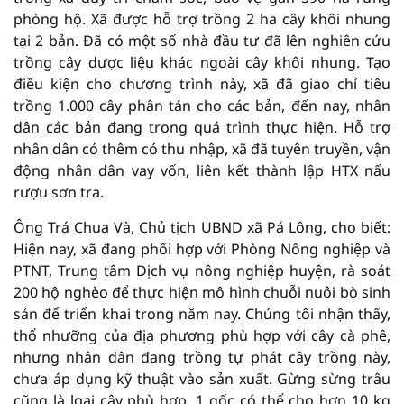
phòng hộ. Xã được hỗ trợ trồng 2 ha cây khôi nhung
tại 2 bản. Đã có một số nhà đầu tư đã lên nghiên cứu
trồng cây dược liệu khác ngoài cây khôi nhung. Tạo
điều kiện cho chương trình này, xã đã giao chỉ tiêu
trồng 1.000 cây phân tán cho các bản, đến nay, nhân
dân các bản đang trong quá trình thực hiện. Hỗ trợ
nhân dân có thêm có thu nhập, xã đã tuyên truyền, vận
động nhân dân vay vốn, liên kết thành lập HTX nấu
rượu sơn tra.
Ông Trá Chua Và, Chủ tịch UBND xã Pá Lông, cho biết:
Hiện nay, xã đang phối hợp với Phòng Nông nghiệp và
PTNT, Trung tâm Dịch vụ nông nghiệp huyện, rà soát
200 hộ nghèo để thực hiện mô hình chuỗi nuôi bò sinh
sản để triển khai trong năm nay. Chúng tôi nhận thấy,
thổ nhưỡng của địa phương phù hợp với cây cà phê,
nhưng nhân dân đang trồng tự phát cây trồng này,
chưa áp dụng kỹ thuật vào sản xuất. Gừng sừng trâu
cũng là loại cây phù hợp, 1 gốc có thể cho hơn 10 kg