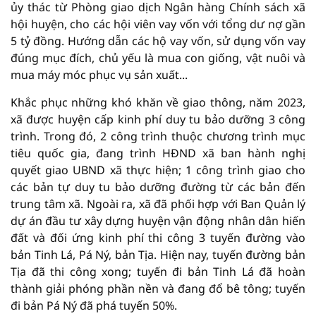
ủy thác từ Phòng giao dịch Ngân hàng Chính sách xã
hội huyện, cho các hội viên vay vốn với tổng dư nợ gần
5 tỷ đồng. Hướng dẫn các hộ vay vốn, sử dụng vốn vay
đúng mục đích, chủ yếu là mua con giống, vật nuôi và
mua máy móc phục vụ sản xuất...
Khắc phục những khó khăn về giao thông, năm 2023,
xã được huyện cấp kinh phí duy tu bảo dưỡng 3 công
trình. Trong đó, 2 công trình thuộc chương trình mục
tiêu quốc gia, đang trình HĐND xã ban hành nghị
quyết giao UBND xã thực hiện; 1 công trình giao cho
các bản tự duy tu bảo dưỡng đường từ các bản đến
trung tâm xã. Ngoài ra, xã đã phối hợp với Ban Quản lý
dự án đầu tư xây dựng huyện vận động nhân dân hiến
đất và đối ứng kinh phí thi công 3 tuyến đường vào
bản Tinh Lá, Pá Ný, bản Tịa. Hiện nay, tuyến đường bản
Tịa đã thi công xong; tuyến đi bản Tinh Lá đã hoàn
thành giải phóng phần nền và đang đổ bê tông; tuyến
đi bản Pá Ný đã phá tuyến 50%.