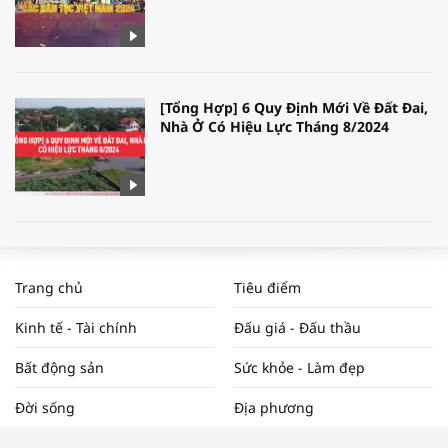
[Tổng Hợp] 6 Quy Định Mới Về Đất Đai,
Nhà Ở Có Hiệu Lực Tháng 8/2024
WORLDBANK DỰ BÁO KINH TẾ VIỆT
NAM NĂM 2024 VÀ NĂM 2025 | NHỊP
Trang chủ
Tiêu điểm
ĐẬP THỊ TRƯỜNG #62
Kinh tế - Tài chính
Đấu giá - Đấu thầu
Bất động sản
Sức khỏe - Làm đẹp
Tọa đàm “Xúc tiến thương mại: Khơi
Đời sống
Địa phương
thông đầu ra cho sản phẩm OCOP”