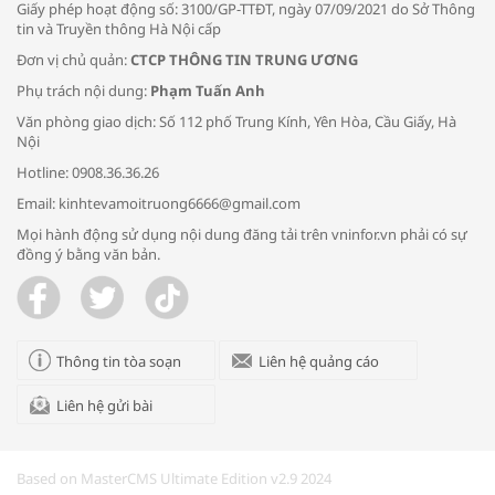
Giấy phép hoạt động số: 3100/GP-TTĐT, ngày 07/09/2021 do Sở Thông
tin và Truyền thông Hà Nội cấp
Đơn vị chủ quản:
CTCP THÔNG TIN TRUNG ƯƠNG
Phụ trách nội dung:
Phạm Tuấn Anh
Bác sĩ tư vấn cách phòng tránh bệnh
Văn phòng giao dịch: Số 112 phố Trung Kính, Yên Hòa, Cầu Giấy, Hà
đường hô hấp trong thời tiết giao mùa
Nội
Hotline: 0908.36.36.26
Email: kinhtevamoitruong6666@gmail.com
Mọi hành động sử dụng nội dung đăng tải trên vninfor.vn phải có sự
đồng ý bằng văn bản.
Trao yêu thương cho em
Thông tin tòa soạn
Liên hệ quảng cáo
Liên hệ gửi bài
Kon Tum giải cứu nạn nhân bị lừa bán
sang Campuchia
Based on MasterCMS Ultimate Edition v2.9 2024