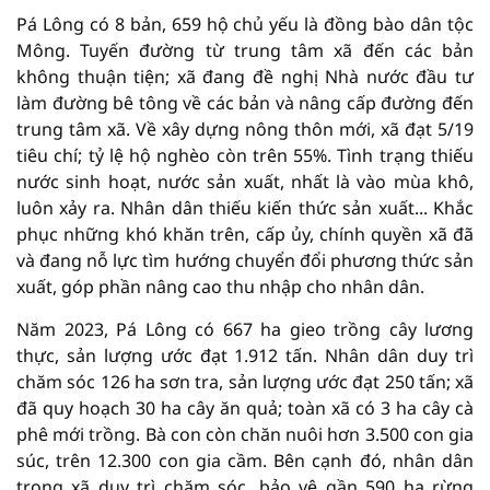
Pá Lông có 8 bản, 659 hộ chủ yếu là đồng bào dân tộc
Mông. Tuyến đường từ trung tâm xã đến các bản
không thuận tiện; xã đang đề nghị Nhà nước đầu tư
làm đường bê tông về các bản và nâng cấp đường đến
trung tâm xã. Về xây dựng nông thôn mới, xã đạt 5/19
tiêu chí; tỷ lệ hộ nghèo còn trên 55%. Tình trạng thiếu
nước sinh hoạt, nước sản xuất, nhất là vào mùa khô,
luôn xảy ra. Nhân dân thiếu kiến thức sản xuất... Khắc
phục những khó khăn trên, cấp ủy, chính quyền xã đã
và đang nỗ lực tìm hướng chuyển đổi phương thức sản
xuất, góp phần nâng cao thu nhập cho nhân dân.
Năm 2023, Pá Lông có 667 ha gieo trồng cây lương
thực, sản lượng ước đạt 1.912 tấn. Nhân dân duy trì
chăm sóc 126 ha sơn tra, sản lượng ước đạt 250 tấn; xã
đã quy hoạch 30 ha cây ăn quả; toàn xã có 3 ha cây cà
phê mới trồng. Bà con còn chăn nuôi hơn 3.500 con gia
súc, trên 12.300 con gia cầm. Bên cạnh đó, nhân dân
trong xã duy trì chăm sóc, bảo vệ gần 590 ha rừng