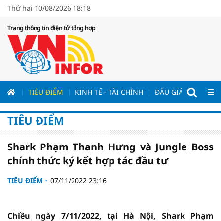
Thứ hai 10/08/2026 18:18
Trang thông tin điện tử tổng hợp
ƯƠNG
TIÊU ĐIỂM
KINH TẾ - TÀI CHÍNH
ĐẤU GIÁ - ĐẤU THẦ
TIÊU ĐIỂM
Shark Phạm Thanh Hưng và Jungle Boss
chính thức ký kết hợp tác đầu tư
TIÊU ĐIỂM
07/11/2022 23:16
Chiều ngày 7/11/2022, tại Hà Nội, Shark Phạm