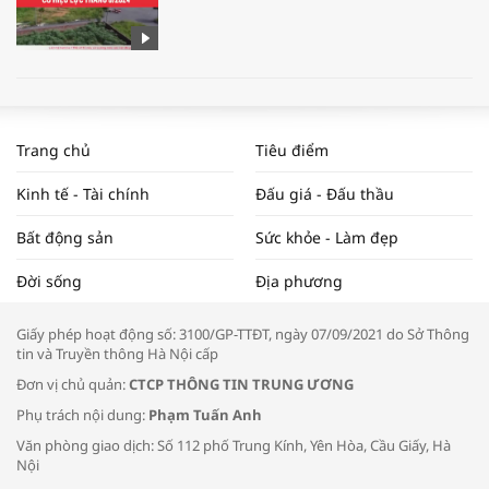
WORLDBANK DỰ BÁO KINH TẾ VIỆT
NAM NĂM 2024 VÀ NĂM 2025 | NHỊP
Trang chủ
Tiêu điểm
ĐẬP THỊ TRƯỜNG #62
Kinh tế - Tài chính
Đấu giá - Đấu thầu
Bất động sản
Sức khỏe - Làm đẹp
Tọa đàm “Xúc tiến thương mại: Khơi
Đời sống
Địa phương
thông đầu ra cho sản phẩm OCOP”
Giấy phép hoạt động số: 3100/GP-TTĐT, ngày 07/09/2021 do Sở Thông
tin và Truyền thông Hà Nội cấp
Đơn vị chủ quản:
CTCP THÔNG TIN TRUNG ƯƠNG
Phụ trách nội dung:
Phạm Tuấn Anh
Bác sĩ tư vấn cách phòng tránh bệnh
Văn phòng giao dịch: Số 112 phố Trung Kính, Yên Hòa, Cầu Giấy, Hà
đường hô hấp trong thời tiết giao mùa
Nội